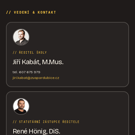
// VEDENÍ & KONTAKT
// ŘEDITEL ŠKOLY
Jiří Kabát, M.Mus.
tel.: 607 675 979
jiri.kabat@zuspardubice.cz
// STATUTÁRNÍ ZÁSTUPCE ŘEDITELE
René Hönig, DiS.