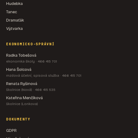
Hudebka
Tanec
Dramaťák
Výtvarka
EKONOMICKO-SPRÁVNÍ
Radka Tobešová
ekonomka školy · 466 415 701
Hana Šolcová
mzdová účetní, spisová služba · 466 415 701
Renata Ryšinová
školnice (Nová) · 466 415 535
Kateřina Menčíková
školnice (Lonkova)
DOKUMENTY
GDPR