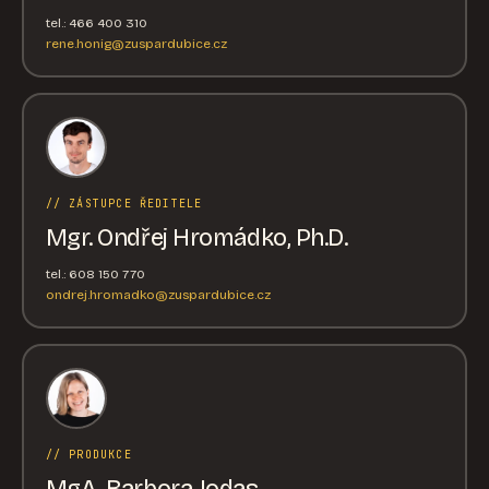
tel.: 466 400 310
rene.honig@zuspardubice.cz
// ZÁSTUPCE ŘEDITELE
Mgr. Ondřej Hromádko, Ph.D.
tel.: 608 150 770
ondrej.hromadko@zuspardubice.cz
// PRODUKCE
MgA. Barbora Jodas