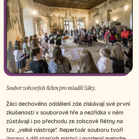
Soubor zobcových fléten pro mladší žáky.
Žáci dechového oddělení zde získávají své první
zkušenosti v souborové hře a nezřídka v něm
zůstávají i po přechodu ze zobcové flétny na
tzv. ,,velké nástroje". Repertoár souboru tvoří
úpravy z děl starých mistrů i moderní melodie.