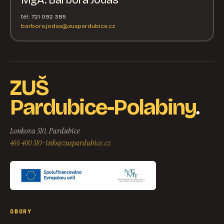
tel.: 721 092 385
barbora.jodas@zuspardubice.cz
ZUŠ
.
Pardubice-Polabiny
Lonkova 510, Pardubice
466 400 310
·
info@zuspardubice.cz
OBORY