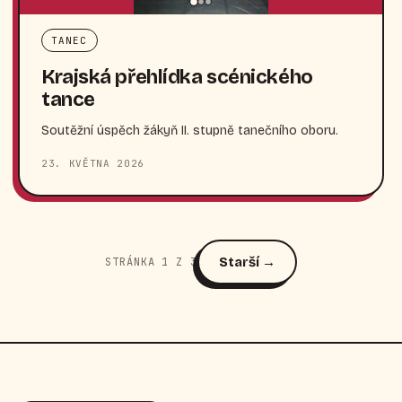
TANEC
Krajská přehlídka scénického
tance
Soutěžní úspěch žákyň II. stupně tanečního oboru.
23. KVĚTNA 2026
Starší →
STRÁNKA 1 Z 3