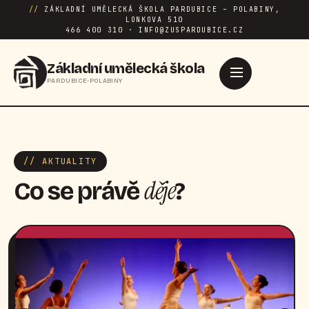
//
ZÁKLADNÍ UMĚLECKÁ ŠKOLA PARDUBICE – POLABINY,
LONKOVA 510
466 400 310 · INFO@ZUSPARDUBICE.CZ
Základní umělecká škola
PARDUBICE-POLABINY
// AKTUALITY
děje
Co se právě
?