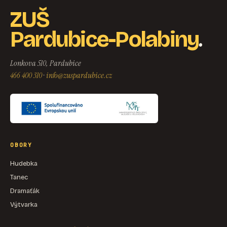
ZUŠ
.
Pardubice-Polabiny
Lonkova 510, Pardubice
466 400 310
·
info@zuspardubice.cz
OBORY
Hudebka
Tanec
Dramaťák
Výtvarka