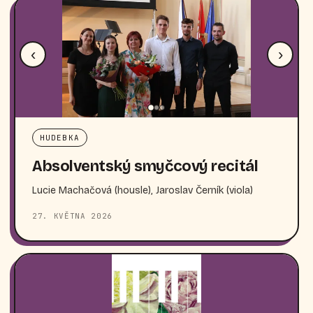
‹
›
HUDEBKA
Absolventský smyčcový recitál
Lucie Machačová (housle), Jaroslav Černík (viola)
27. KVĚTNA 2026