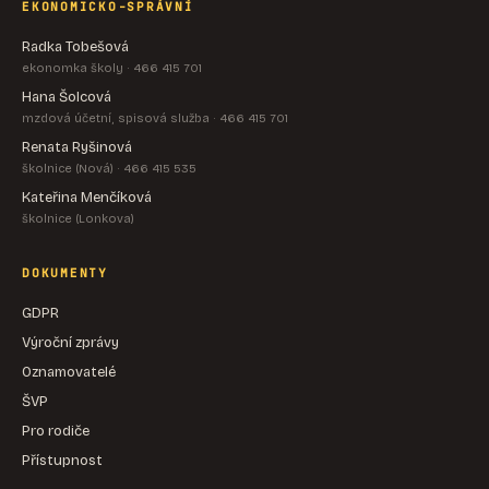
EKONOMICKO-SPRÁVNÍ
Radka Tobešová
ekonomka školy · 466 415 701
Hana Šolcová
mzdová účetní, spisová služba · 466 415 701
Renata Ryšinová
školnice (Nová) · 466 415 535
Kateřina Menčíková
školnice (Lonkova)
DOKUMENTY
GDPR
Výroční zprávy
Oznamovatelé
ŠVP
Pro rodiče
Přístupnost