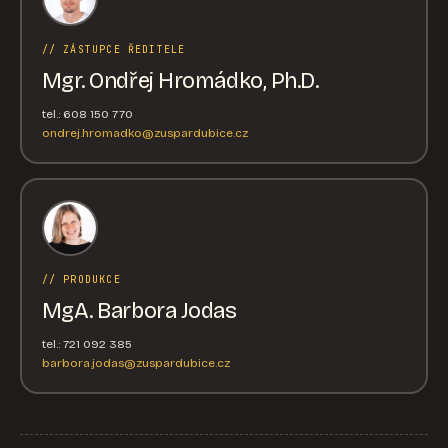
// ZÁSTUPCE ŘEDITELE
Mgr. Ondřej Hromádko, Ph.D.
tel.: 608 150 770
ondrej.hromadko@zuspardubice.cz
// PRODUKCE
MgA. Barbora Jodas
tel.: 721 092 385
barbora.jodas@zuspardubice.cz