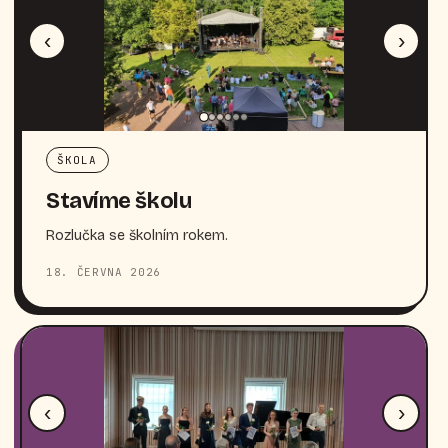
‹
›
ŠKOLA
Stavíme školu
Rozlučka se školním rokem.
18. ČERVNA 2026
‹
›