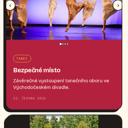
‹
›
TANEC
Bezpečné místo
Závěrečné vystoupení tanečního oboru ve
Východočeském divadle.
22. ČERVNA 2026