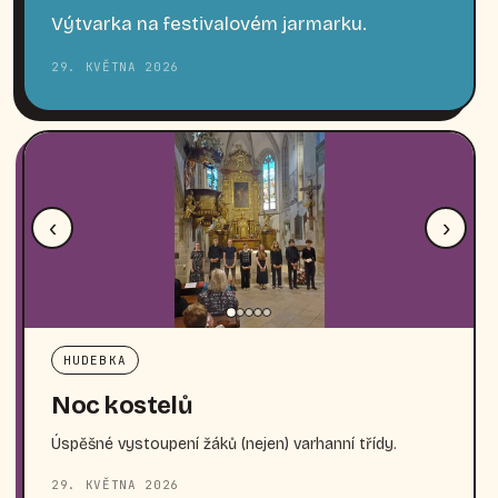
Výtvarka na festivalovém jarmarku.
29. KVĚTNA 2026
‹
›
HUDEBKA
Noc kostelů
Úspěšné vystoupení žáků (nejen) varhanní třídy.
29. KVĚTNA 2026