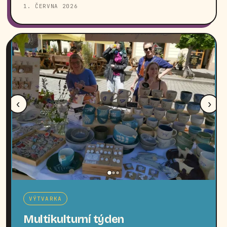
1. ČERVNA 2026
‹
›
VÝTVARKA
Multikulturní týden