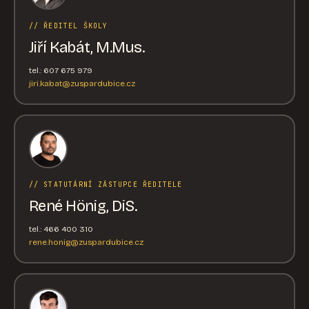
// ŘEDITEL ŠKOLY
Jiří Kabát, M.Mus.
tel.: 607 675 979
jiri.kabat@zuspardubice.cz
// STATUTÁRNÍ ZÁSTUPCE ŘEDITELE
René Hönig, DiS.
tel.: 466 400 310
rene.honig@zuspardubice.cz