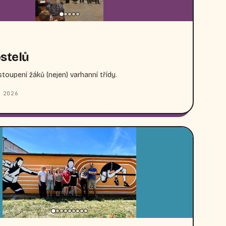
stelů
toupení žáků (nejen) varhanní třídy.
 2026