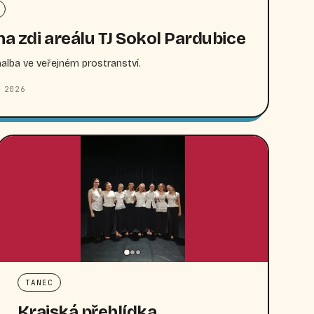
na zdi areálu TJ Sokol Pardubice
lba ve veřejném prostranství.
 2026
TANEC
Krajská přehlídka