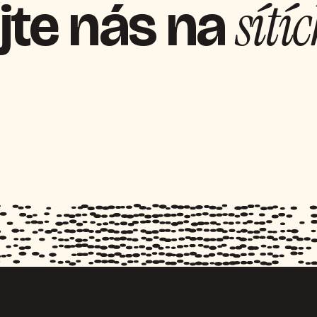
sítí
jte nás na