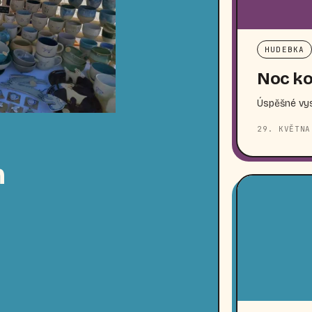
HUDEBKA
Noc ko
Úspěšné vys
29. KVĚTNA
n