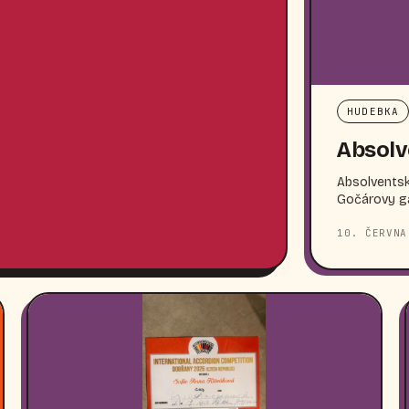
HUDEBKA
Absolv
Absolventské
Gočárovy gal
10. ČERVNA