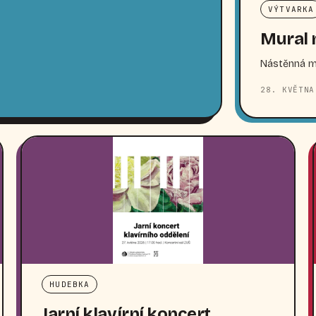
VÝTVARKA
Mural 
Nástěnná ma
28. KVĚTNA
HUDEBKA
Jarní klavírní koncert