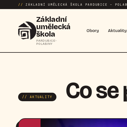
//
ZÁKLADNÍ UMĚLECKÁ ŠKOLA PARDUBICE – POLAB
Základní
umělecká
Obory
Aktuality
škola
PARDUBICE-
POLABINY
Co se
// AKTUALITY