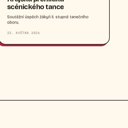
scénického tance
Soutěžní úspěch žákyň II. stupně tanečního
oboru.
23. KVĚTNA 2026