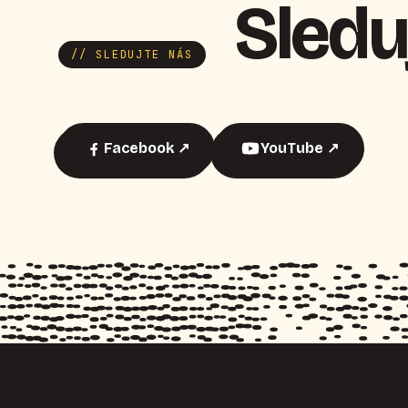
Sledu
// SLEDUJTE NÁS
Facebook ↗
YouTube ↗