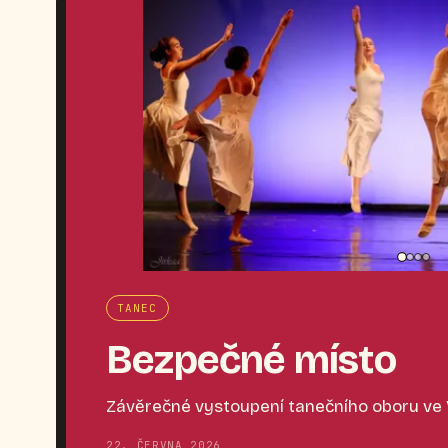
TANEC
Bezpečné místo
Závěrečné vystoupení tanečního oboru ve
22. ČERVNA 2026