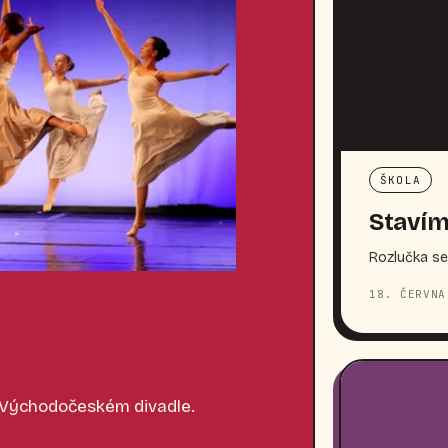
ŠKOLA
Stavím
Rozlučka se
18. ČERVNA
 Východočeském divadle.