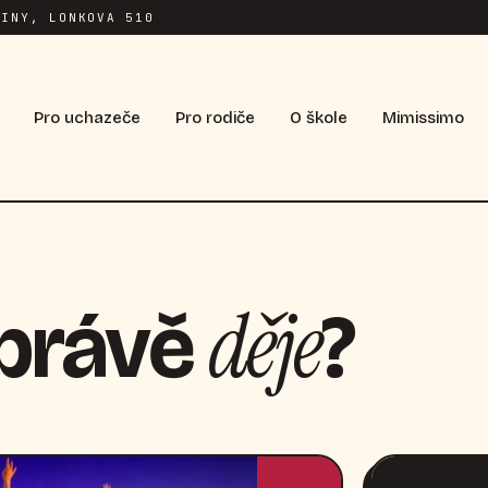
INY, LONKOVA 510
Pro uchazeče
Pro rodiče
O škole
Mimissimo
děje
 právě
?