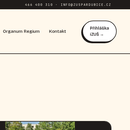
466 400 310 · INFO@ZUSPARDUBICE.CZ
Přihláška
Organum Regium
Kontakt
iZUŠ →