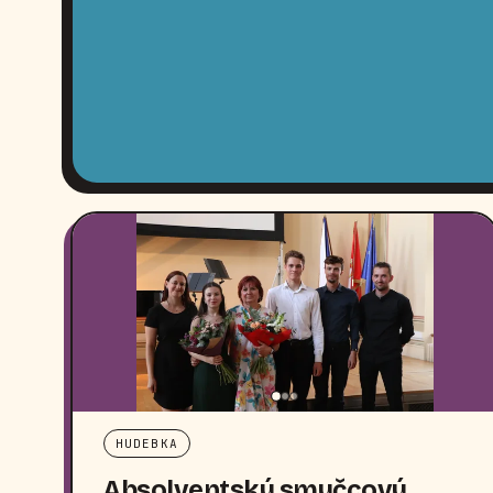
HUDEBKA
Absolventský smyčcový