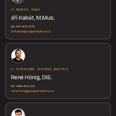
// ŘEDITEL ŠKOLY
Jiří Kabát, M.Mus.
tel.: 607 675 979
jiri.kabat@zuspardubice.cz
// STATUTÁRNÍ ZÁSTUPCE ŘEDITELE
René Hönig, DiS.
tel.: 466 400 310
rene.honig@zuspardubice.cz