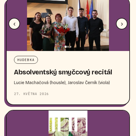
‹
›
HUDEBKA
Absolventský smyčcový recitál
Lucie Machačová (housle), Jaroslav Černík (viola)
27. KVĚTNA 2026