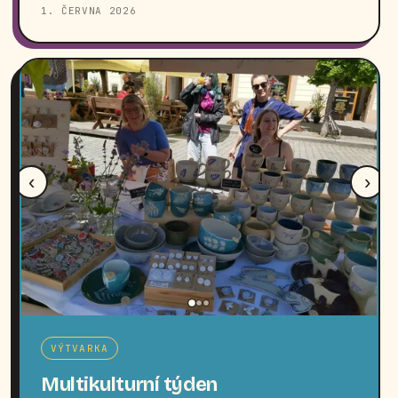
1. ČERVNA 2026
‹
›
VÝTVARKA
Multikulturní týden