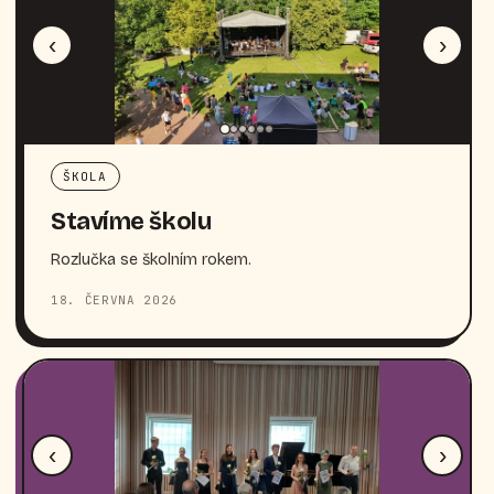
‹
›
ŠKOLA
Stavíme školu
Rozlučka se školním rokem.
18. ČERVNA 2026
‹
›