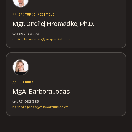
// ZÁSTUPCE ŘEDITELE
Mgr. Ondřej Hromádko, Ph.D.
tel.: 608 150 770
ondrej.hromadko@zuspardubice.cz
// PRODUKCE
MgA. Barbora Jodas
tel.: 721 092 385
barbora.jodas@zuspardubice.cz