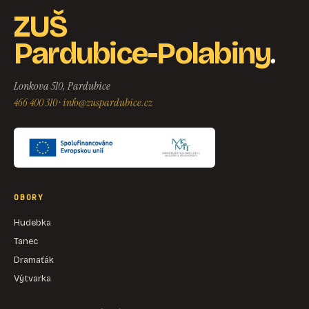
ZUŠ
.
Pardubice-Polabiny
Lonkova 510, Pardubice
466 400 310
·
info@zuspardubice.cz
OBORY
Hudebka
Tanec
Dramaťák
Výtvarka