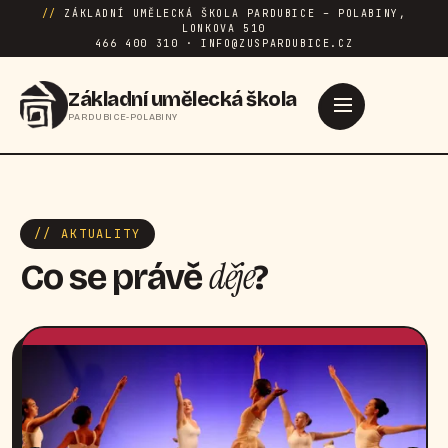
//
ZÁKLADNÍ UMĚLECKÁ ŠKOLA PARDUBICE – POLABINY,
LONKOVA 510
466 400 310 · INFO@ZUSPARDUBICE.CZ
Základní umělecká škola
PARDUBICE-POLABINY
// AKTUALITY
děje
Co se právě
?