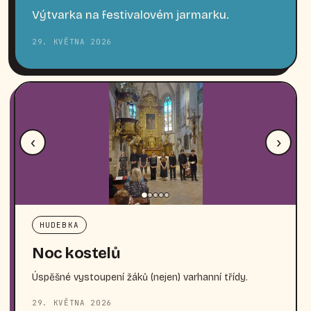
Výtvarka na festivalovém jarmarku.
29. KVĚTNA 2026
‹
›
HUDEBKA
Noc kostelů
Úspěšné vystoupení žáků (nejen) varhanní třídy.
29. KVĚTNA 2026