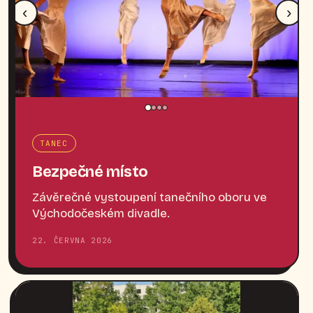
‹
›
TANEC
Bezpečné místo
Závěrečné vystoupení tanečního oboru ve
Východočeském divadle.
22. ČERVNA 2026