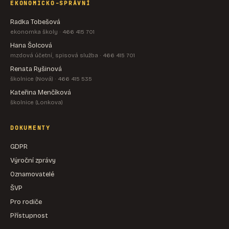
EKONOMICKO-SPRÁVNÍ
Radka Tobešová
ekonomka školy · 466 415 701
Hana Šolcová
mzdová účetní, spisová služba · 466 415 701
Renata Ryšinová
školnice (Nová) · 466 415 535
Kateřina Menčíková
školnice (Lonkova)
DOKUMENTY
GDPR
Výroční zprávy
Oznamovatelé
ŠVP
Pro rodiče
Přístupnost