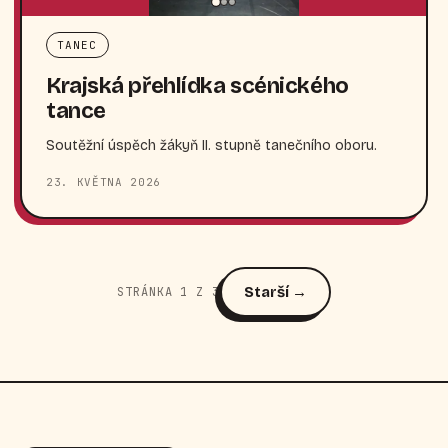
TANEC
Krajská přehlídka scénického
tance
Soutěžní úspěch žákyň II. stupně tanečního oboru.
23. KVĚTNA 2026
Starší →
STRÁNKA 1 Z 3