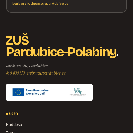
barbora.jodas@zuspardubice.cz
ZUŠ
.
Pardubice-Polabiny
Lonkova 510, Pardubice
466 400 310
·
info@zuspardubice.cz
OBORY
Hudebka
Tanec