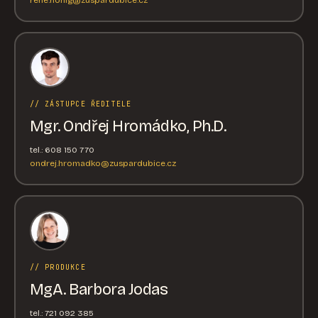
// ZÁSTUPCE ŘEDITELE
Mgr. Ondřej Hromádko, Ph.D.
tel.: 608 150 770
ondrej.hromadko@zuspardubice.cz
// PRODUKCE
MgA. Barbora Jodas
tel.: 721 092 385