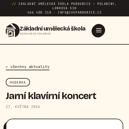
//
ZÁKLADNÍ UMĚLECKÁ ŠKOLA PARDUBICE – POLABINY,
LONKOVA 510
466 400 310 · INFO@ZUSPARDUBICE.CZ
Základní umělecká škola
PARDUBICE-POLABINY
← všechny aktuality
HUDEBKA
Jarní klavírní koncert
27. KVĚTNA 2026