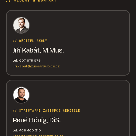
// VEDENÍ & KONTAKT
// ŘEDITEL ŠKOLY
Jiří Kabát, M.Mus.
tel.: 607 675 979
jiri.kabat@zuspardubice.cz
// STATUTÁRNÍ ZÁSTUPCE ŘEDITELE
René Hönig, DiS.
tel.: 466 400 310
rene.honig@zuspardubice.cz