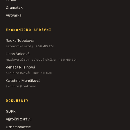
Dramaťák
Výtvarka
EKONOMICKO-SPRÁVNÍ
Radka Tobešová
ekonomka školy · 466 415 701
Hana Šolcová
mzdová účetní, spisová služba · 466 415 701
Renata Ryšinová
školnice (Nová) · 466 415 535
Kateřina Menčíková
školnice (Lonkova)
DOKUMENTY
GDPR
Výroční zprávy
Oznamovatelé