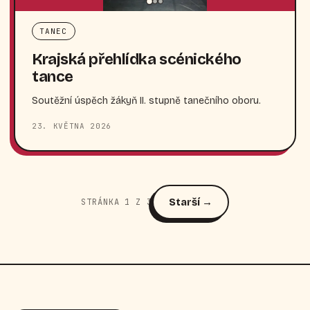
TANEC
Krajská přehlídka scénického
tance
Soutěžní úspěch žákyň II. stupně tanečního oboru.
23. KVĚTNA 2026
Starší →
STRÁNKA 1 Z 3