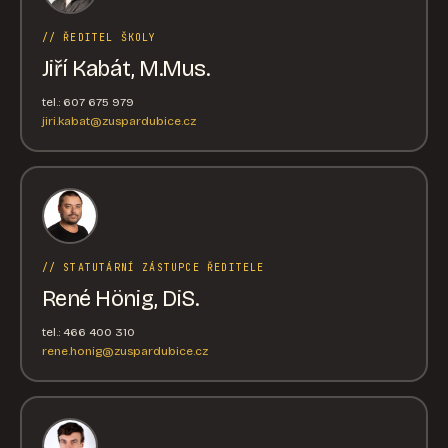
// ŘEDITEL ŠKOLY
Jiří Kabát, M.Mus.
tel.: 607 675 979
jiri.kabat@zuspardubice.cz
// STATUTÁRNÍ ZÁSTUPCE ŘEDITELE
René Hönig, DiS.
tel.: 466 400 310
rene.honig@zuspardubice.cz