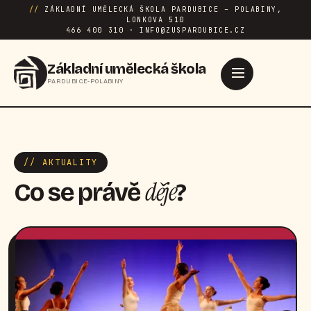
//
ZÁKLADNÍ UMĚLECKÁ ŠKOLA PARDUBICE – POLABINY,
LONKOVA 510
466 400 310 · INFO@ZUSPARDUBICE.CZ
Základní umělecká škola
PARDUBICE-POLABINY
// AKTUALITY
děje
Co se právě
?