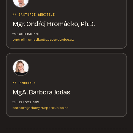
// ZÁSTUPCE ŘEDITELE
Mgr. Ondřej Hromádko, Ph.D.
tel.: 608 150 770
ondrej.hromadko@zuspardubice.cz
// PRODUKCE
MgA. Barbora Jodas
tel.: 721 092 385
barbora.jodas@zuspardubice.cz