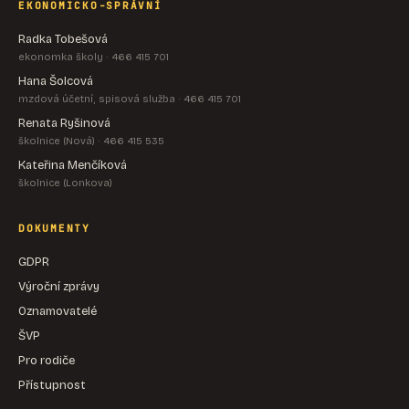
EKONOMICKO-SPRÁVNÍ
Radka Tobešová
ekonomka školy · 466 415 701
Hana Šolcová
mzdová účetní, spisová služba · 466 415 701
Renata Ryšinová
školnice (Nová) · 466 415 535
Kateřina Menčíková
školnice (Lonkova)
DOKUMENTY
GDPR
Výroční zprávy
Oznamovatelé
ŠVP
Pro rodiče
Přístupnost