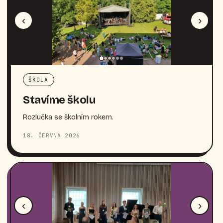
‹
›
ŠKOLA
Stavíme školu
Rozlučka se školním rokem.
18. ČERVNA 2026
‹
›