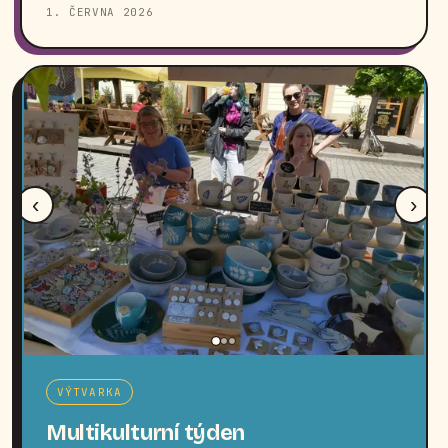
1. ČERVNA 2026
‹
›
VÝTVARKA
Multikulturní týden