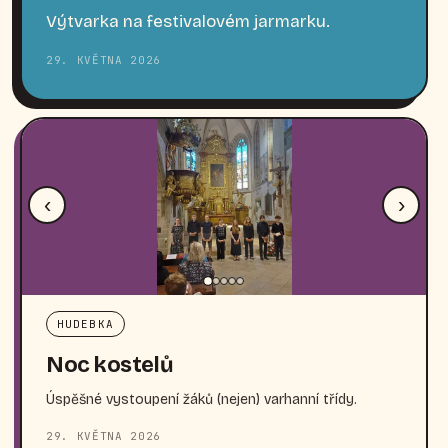
Výtvarka na festivalovém jarmarku.
29. KVĚTNA 2026
‹
›
HUDEBKA
Noc kostelů
Úspěšné vystoupení žáků (nejen) varhanní třídy.
29. KVĚTNA 2026