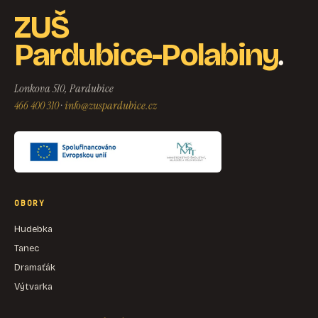
ZUŠ
.
Pardubice-Polabiny
Lonkova 510, Pardubice
466 400 310
·
info@zuspardubice.cz
OBORY
Hudebka
Tanec
Dramaťák
Výtvarka