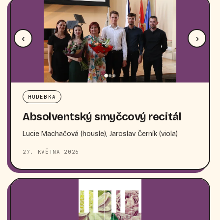
‹
›
HUDEBKA
Absolventský smyčcový recitál
Lucie Machačová (housle), Jaroslav Černík (viola)
27. KVĚTNA 2026