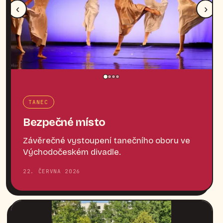
‹
›
TANEC
Bezpečné místo
Závěrečné vystoupení tanečního oboru ve
Východočeském divadle.
22. ČERVNA 2026