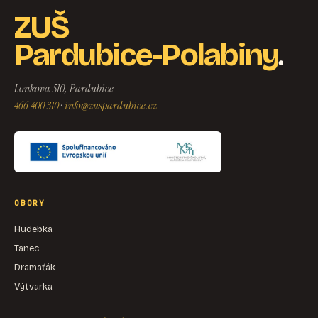
ZUŠ
.
Pardubice-Polabiny
Lonkova 510, Pardubice
466 400 310
·
info@zuspardubice.cz
OBORY
Hudebka
Tanec
Dramaťák
Výtvarka