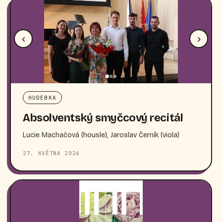
‹
›
HUDEBKA
Absolventský smyčcový recitál
Lucie Machačová (housle), Jaroslav Černík (viola)
27. KVĚTNA 2026