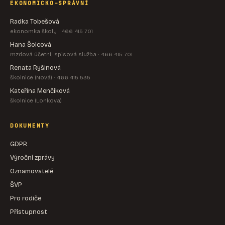
EKONOMICKO-SPRÁVNÍ
Radka Tobešová
ekonomka školy · 466 415 701
Hana Šolcová
mzdová účetní, spisová služba · 466 415 701
Renata Ryšinová
školnice (Nová) · 466 415 535
Kateřina Menčíková
školnice (Lonkova)
DOKUMENTY
GDPR
Výroční zprávy
Oznamovatelé
ŠVP
Pro rodiče
Přístupnost