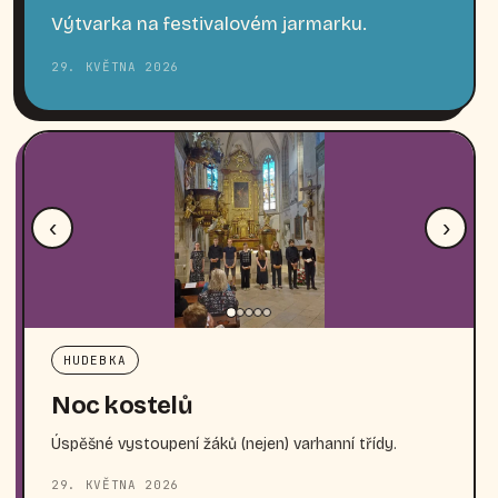
Výtvarka na festivalovém jarmarku.
29. KVĚTNA 2026
‹
›
HUDEBKA
Noc kostelů
Úspěšné vystoupení žáků (nejen) varhanní třídy.
29. KVĚTNA 2026