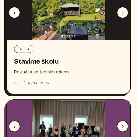
‹
›
ŠKOLA
Stavíme školu
Rozlučka se školním rokem.
18. ČERVNA 2026
‹
›