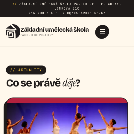
//
ZÁKLADNÍ UMĚLECKÁ ŠKOLA PARDUBICE – POLABINY,
LONKOVA 510
466 400 310 · INFO@ZUSPARDUBICE.CZ
Základní umělecká škola
PARDUBICE-POLABINY
// AKTUALITY
děje
Co se právě
?