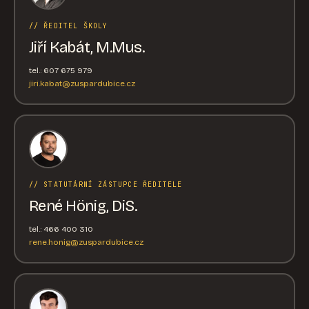
// ŘEDITEL ŠKOLY
Jiří Kabát, M.Mus.
tel.: 607 675 979
jiri.kabat@zuspardubice.cz
// STATUTÁRNÍ ZÁSTUPCE ŘEDITELE
René Hönig, DiS.
tel.: 466 400 310
rene.honig@zuspardubice.cz