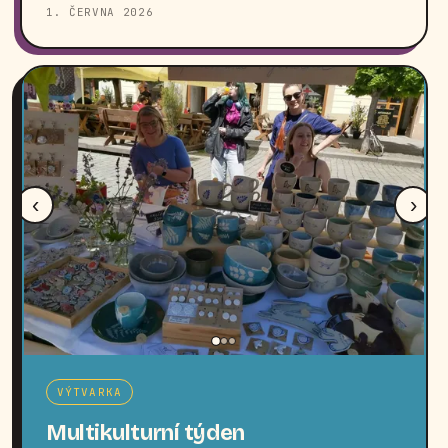
1. ČERVNA 2026
‹
›
VÝTVARKA
Multikulturní týden