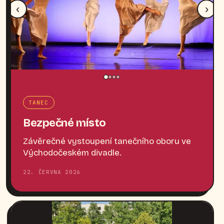
‹
›
TANEC
Bezpečné místo
Závěrečné vystoupení tanečního oboru ve
Východočeském divadle.
22. ČERVNA 2026