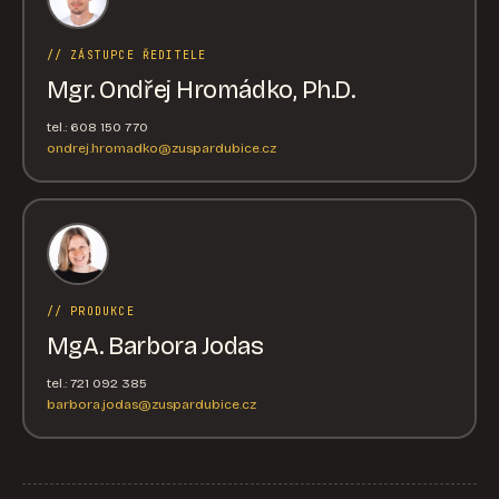
// ZÁSTUPCE ŘEDITELE
Mgr. Ondřej Hromádko, Ph.D.
tel.: 608 150 770
ondrej.hromadko@zuspardubice.cz
// PRODUKCE
MgA. Barbora Jodas
tel.: 721 092 385
barbora.jodas@zuspardubice.cz