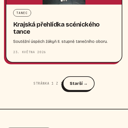
TANEC
Krajská přehlídka scénického
tance
Soutěžní úspěch žákyň II. stupně tanečního oboru.
23. KVĚTNA 2026
Starší →
STRÁNKA 1 Z 3