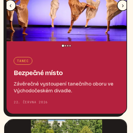
‹
›
TANEC
Bezpečné místo
Závěrečné vystoupení tanečního oboru ve
Východočeském divadle.
22. ČERVNA 2026