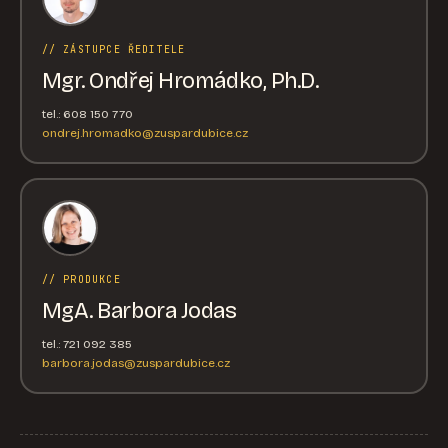
// ZÁSTUPCE ŘEDITELE
Mgr. Ondřej Hromádko, Ph.D.
tel.: 608 150 770
ondrej.hromadko@zuspardubice.cz
// PRODUKCE
MgA. Barbora Jodas
tel.: 721 092 385
barbora.jodas@zuspardubice.cz