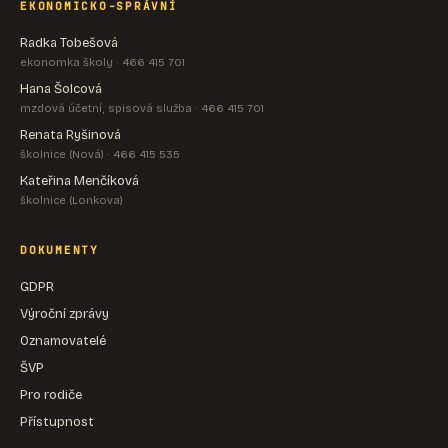
EKONOMICKO-SPRÁVNÍ
Radka Tobešová
ekonomka školy · 466 415 701
Hana Šolcová
mzdová účetní, spisová služba · 466 415 701
Renata Ryšinová
školnice (Nová) · 466 415 535
Kateřina Menčíková
školnice (Lonkova)
DOKUMENTY
GDPR
Výroční zprávy
Oznamovatelé
ŠVP
Pro rodiče
Přístupnost