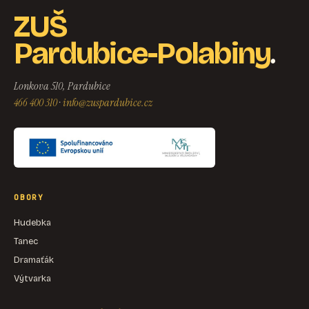
ZUŠ
.
Pardubice-Polabiny
Lonkova 510, Pardubice
466 400 310
·
info@zuspardubice.cz
OBORY
Hudebka
Tanec
Dramaťák
Výtvarka