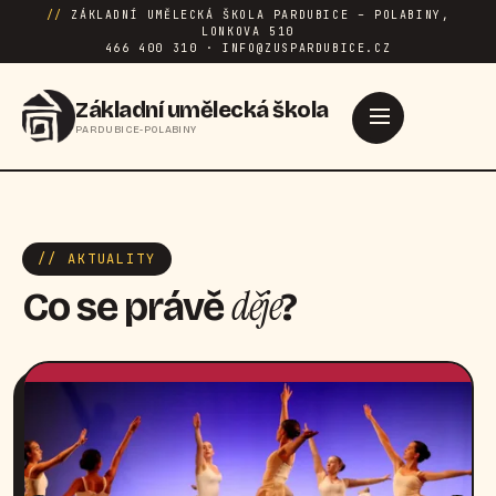
//
ZÁKLADNÍ UMĚLECKÁ ŠKOLA PARDUBICE – POLABINY,
LONKOVA 510
466 400 310 · INFO@ZUSPARDUBICE.CZ
Základní umělecká škola
PARDUBICE-POLABINY
// AKTUALITY
děje
Co se právě
?