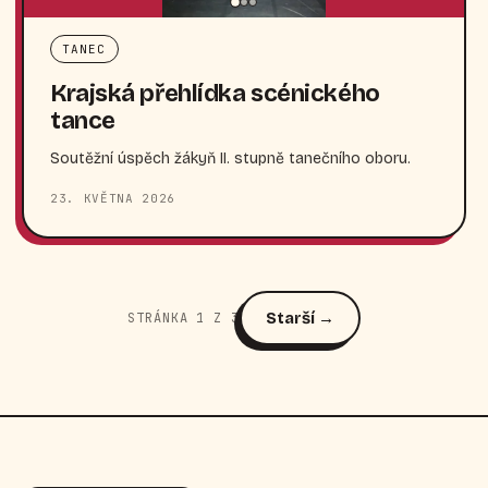
TANEC
Krajská přehlídka scénického
tance
Soutěžní úspěch žákyň II. stupně tanečního oboru.
23. KVĚTNA 2026
Starší →
STRÁNKA 1 Z 3