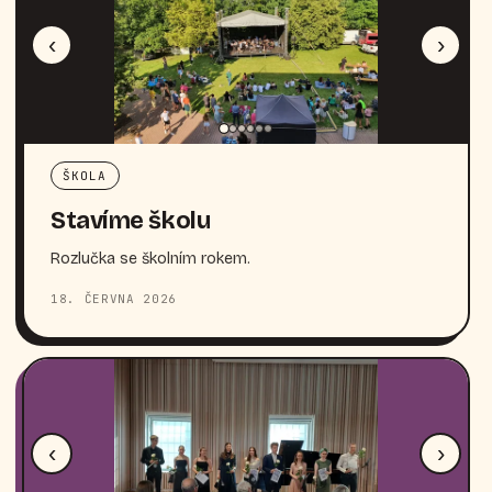
‹
›
ŠKOLA
Stavíme školu
Rozlučka se školním rokem.
18. ČERVNA 2026
‹
›