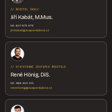
// ŘEDITEL ŠKOLY
Jiří Kabát, M.Mus.
tel.: 607 675 979
jiri.kabat@zuspardubice.cz
// STATUTÁRNÍ ZÁSTUPCE ŘEDITELE
René Hönig, DiS.
tel.: 466 400 310
rene.honig@zuspardubice.cz