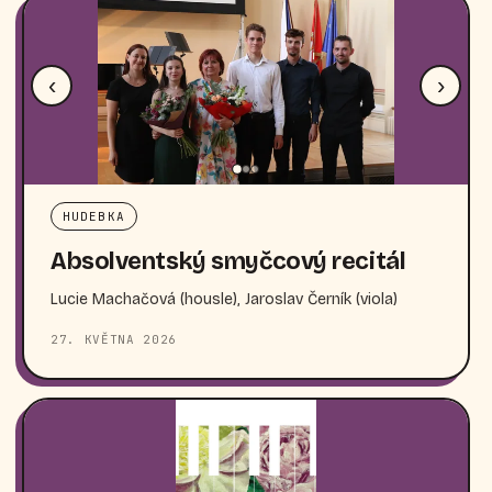
‹
›
HUDEBKA
Absolventský smyčcový recitál
Lucie Machačová (housle), Jaroslav Černík (viola)
27. KVĚTNA 2026