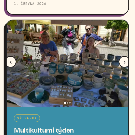
1. ČERVNA 2026
‹
›
VÝTVARKA
Multikulturní týden