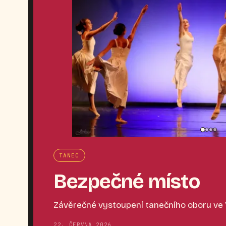
TANEC
Bezpečné místo
Závěrečné vystoupení tanečního oboru ve
22. ČERVNA 2026