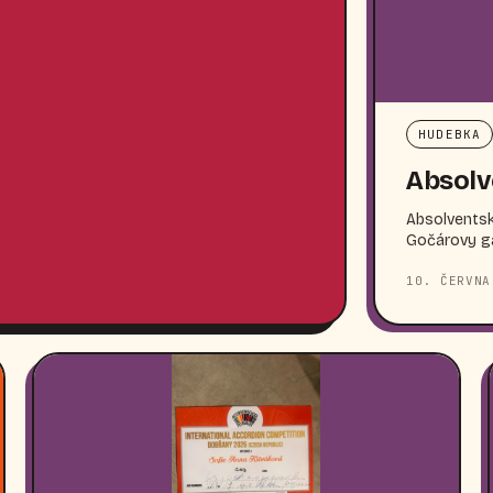
HUDEBKA
Absolv
Absolventské
Gočárovy gal
10. ČERVNA