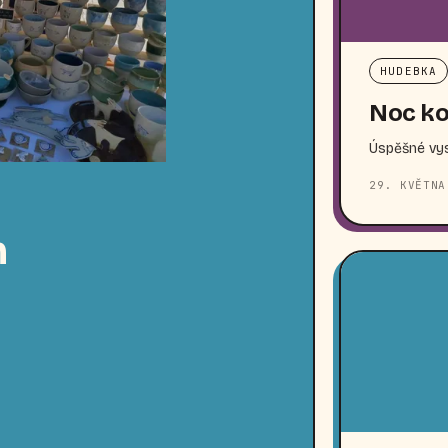
HUDEBKA
Noc ko
Úspěšné vys
29. KVĚTNA
n