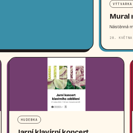
VÝTVARKA
Mural 
Nástěnná ma
28. KVĚTNA
HUDEBKA
Jarní klavírní koncert