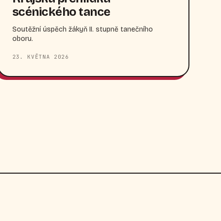
scénického tance
Soutěžní úspěch žákyň II. stupně tanečního
oboru.
23. KVĚTNA 2026