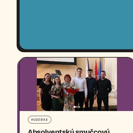
HUDEBKA
Absolventský smyčcový