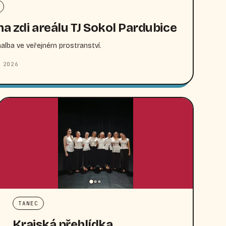
na zdi areálu TJ Sokol Pardubice
lba ve veřejném prostranství.
 2026
TANEC
Krajská přehlídka