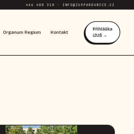
466 400 310 · INFO@ZUSPARDUBICE.CZ
Přihláška
Organum Regium
Kontakt
iZUŠ →