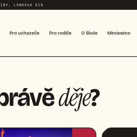
INY, LONKOVA 510
Pro uchazeče
Pro rodiče
O škole
Mimissimo
děje
 právě
?