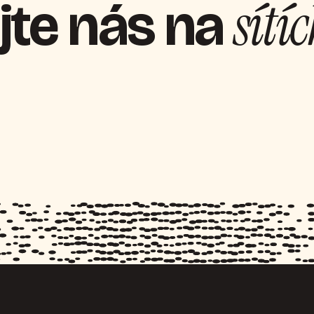
sítí
jte nás na