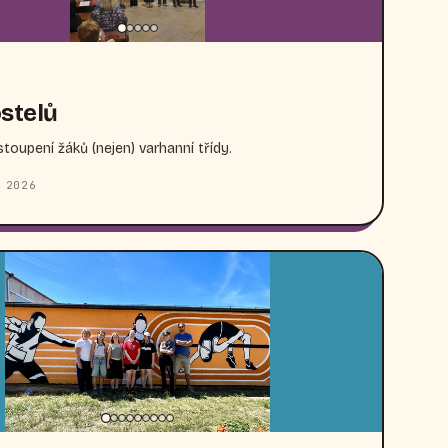
stelů
toupení žáků (nejen) varhanní třídy.
 2026