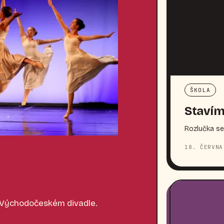
ŠKOLA
Stavím
Rozlučka se
18. ČERVNA
 Východočeském divadle.