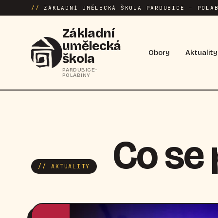
//
ZÁKLADNÍ UMĚLECKÁ ŠKOLA PARDUBICE – POLAB
Základní
umělecká
Obory
Aktuality
škola
PARDUBICE-
POLABINY
Co se
// AKTUALITY