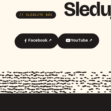
Sledu
// SLEDUJTE NÁS
Facebook ↗
YouTube ↗