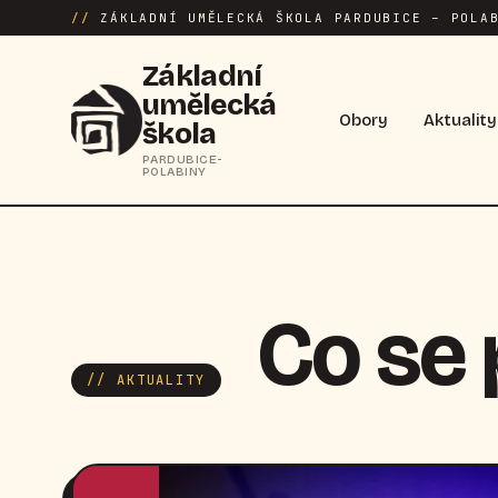
//
ZÁKLADNÍ UMĚLECKÁ ŠKOLA PARDUBICE – POLAB
Základní
umělecká
Obory
Aktuality
škola
PARDUBICE-
POLABINY
Co se
// AKTUALITY