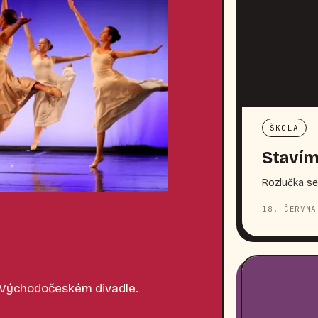
ŠKOLA
Stavím
Rozlučka se
18. ČERVNA
 Východočeském divadle.