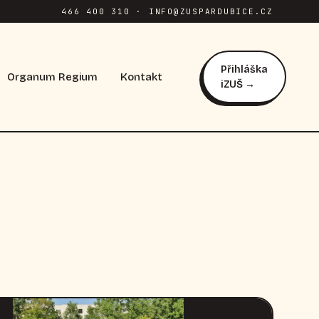
466 400 310 · INFO@ZUSPARDUBICE.CZ
Přihláška
Organum Regium
Kontakt
iZUŠ →