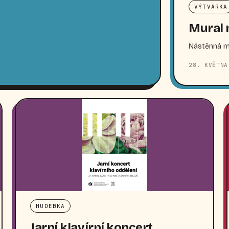
VÝTVARKA
Mural 
Nástěnná ma
28. KVĚTNA
HUDEBKA
Jarní klavírní koncert