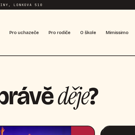
INY, LONKOVA 510
Pro uchazeče
Pro rodiče
O škole
Mimissimo
děje
 právě
?