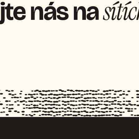
sítí
jte nás na