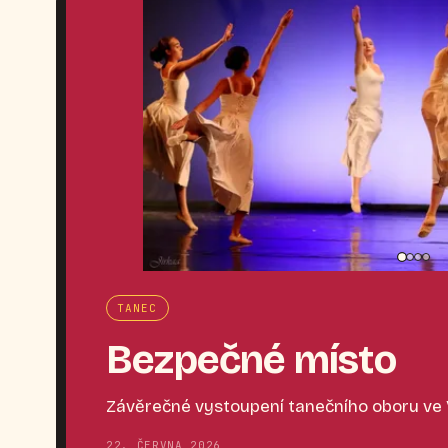
TANEC
Bezpečné místo
Závěrečné vystoupení tanečního oboru ve
22. ČERVNA 2026