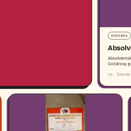
HUDEBKA
Absolv
Absolventské
Gočárovy gal
10. ČERVNA