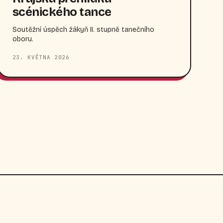
scénického tance
Soutěžní úspěch žákyň II. stupně tanečního
oboru.
23. KVĚTNA 2026