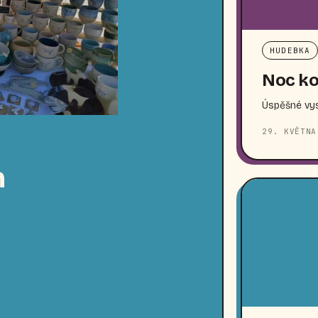
HUDEBKA
Noc ko
Úspěšné vys
29. KVĚTNA
n