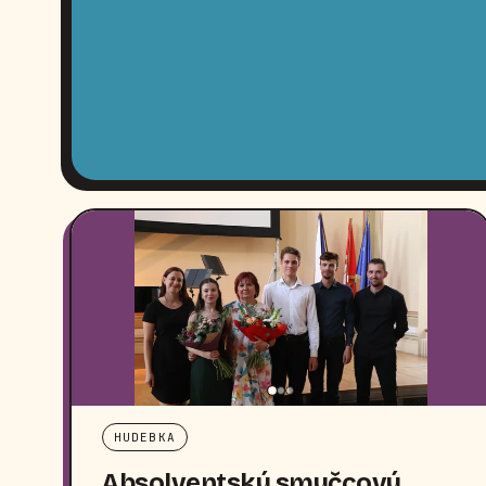
HUDEBKA
Absolventský smyčcový