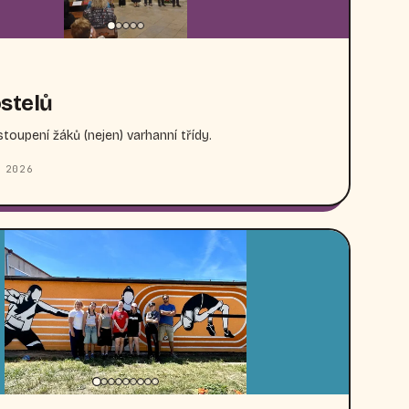
stelů
toupení žáků (nejen) varhanní třídy.
 2026