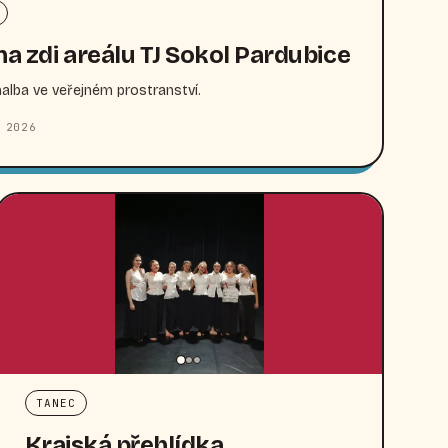
na zdi areálu TJ Sokol Pardubice
lba ve veřejném prostranství.
 2026
TANEC
Krajská přehlídka