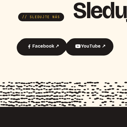
Sledu
// SLEDUJTE NÁS
Facebook ↗
YouTube ↗