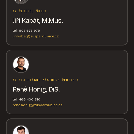
// ŘEDITEL ŠKOLY
Jiří Kabát, M.Mus.
tel.: 607 675 979
jiri.kabat@zuspardubice.cz
// STATUTÁRNÍ ZÁSTUPCE ŘEDITELE
René Hönig, DiS.
tel.: 466 400 310
rene.honig@zuspardubice.cz