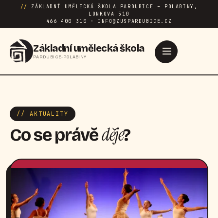
//
ZÁKLADNÍ UMĚLECKÁ ŠKOLA PARDUBICE – POLABINY,
LONKOVA 510
466 400 310 · INFO@ZUSPARDUBICE.CZ
Základní umělecká škola
PARDUBICE-POLABINY
// AKTUALITY
děje
Co se právě
?