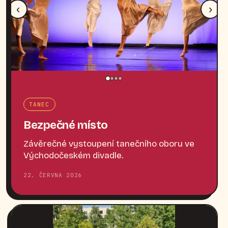
‹
›
TANEC
Bezpečné místo
Závěrečné vystoupení tanečního oboru ve
Východočeském divadle.
22. ČERVNA 2026