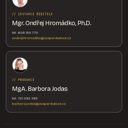
// ZÁSTUPCE ŘEDITELE
Mgr. Ondřej Hromádko, Ph.D.
tel.: 608 150 770
ondrej.hromadko@zuspardubice.cz
// PRODUKCE
MgA. Barbora Jodas
tel.: 721 092 385
barbora.jodas@zuspardubice.cz