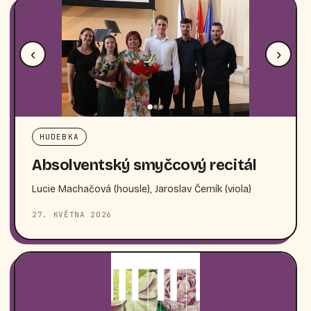
‹
›
HUDEBKA
Absolventský smyčcový recitál
Lucie Machačová (housle), Jaroslav Černík (viola)
27. KVĚTNA 2026