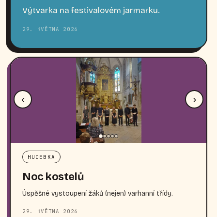
Výtvarka na festivalovém jarmarku.
29. KVĚTNA 2026
‹
›
HUDEBKA
Noc kostelů
Úspěšné vystoupení žáků (nejen) varhanní třídy.
29. KVĚTNA 2026