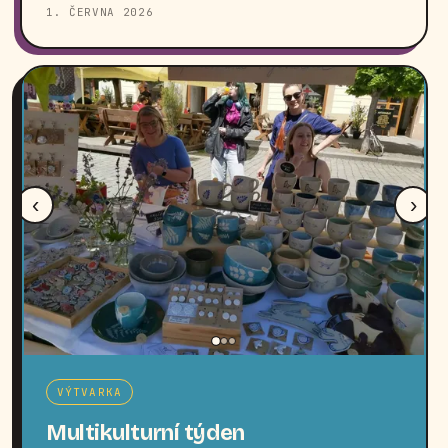
1. ČERVNA 2026
‹
›
VÝTVARKA
Multikulturní týden