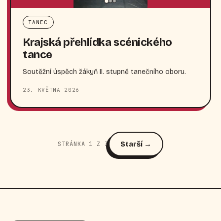
TANEC
Krajská přehlídka scénického
tance
Soutěžní úspěch žákyň II. stupně tanečního oboru.
23. KVĚTNA 2026
Starší →
STRÁNKA 1 Z 3