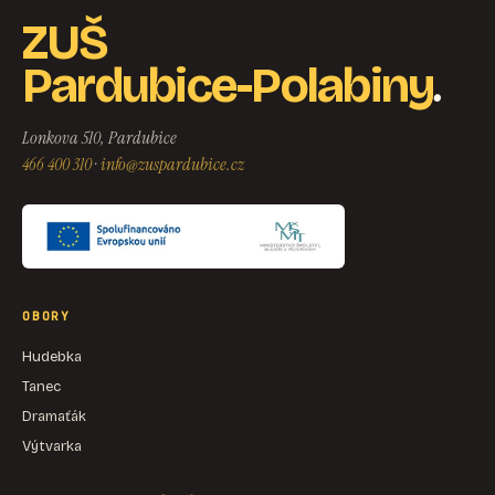
ZUŠ
.
Pardubice-Polabiny
Lonkova 510, Pardubice
466 400 310
·
info@zuspardubice.cz
OBORY
Hudebka
Tanec
Dramaťák
Výtvarka