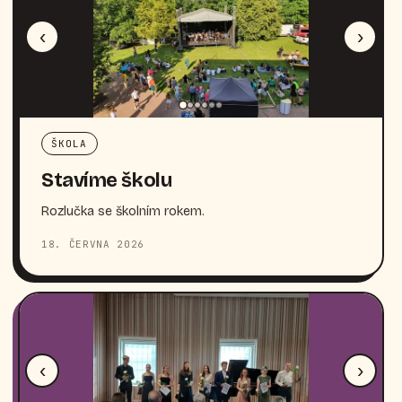
‹
›
ŠKOLA
Stavíme školu
Rozlučka se školním rokem.
18. ČERVNA 2026
‹
›