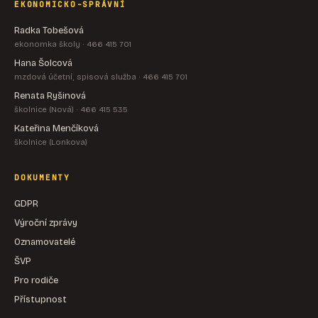
EKONOMICKO-SPRÁVNÍ
Radka Tobešová
ekonomka školy · 466 415 701
Hana Šolcová
mzdová účetní, spisová služba · 466 415 701
Renata Ryšinová
školnice (Nová) · 466 415 535
Kateřina Menčíková
školnice (Lonkova)
DOKUMENTY
GDPR
Výroční zprávy
Oznamovatelé
ŠVP
Pro rodiče
Přístupnost