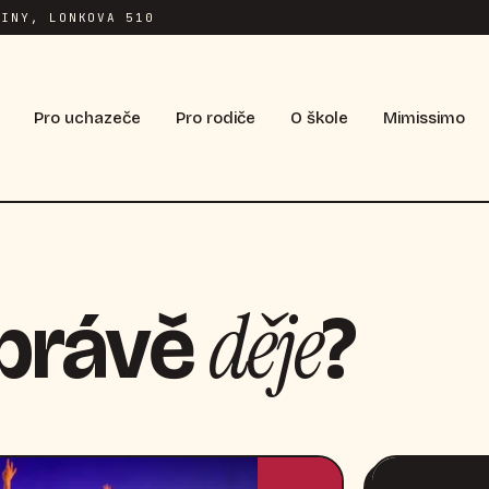
INY, LONKOVA 510
Pro uchazeče
Pro rodiče
O škole
Mimissimo
děje
 právě
?