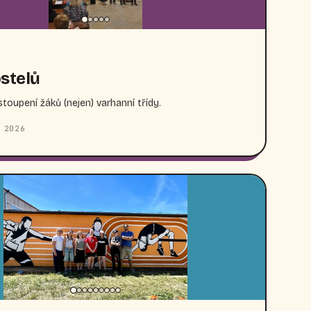
stelů
toupení žáků (nejen) varhanní třídy.
 2026