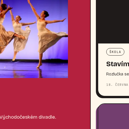
ŠKOLA
Stavím
Rozlučka se
18. ČERVNA
 Východočeském divadle.