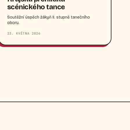
scénického tance
Soutěžní úspěch žákyň II. stupně tanečního
oboru.
23. KVĚTNA 2026