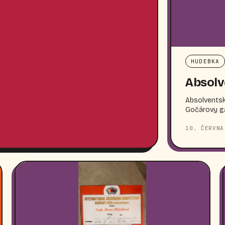
HUDEBKA
Absolv
Absolventské
Gočárovy gal
10. ČERVNA