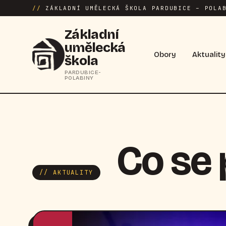
//
ZÁKLADNÍ UMĚLECKÁ ŠKOLA PARDUBICE – POLAB
Základní
umělecká
Obory
Aktuality
škola
PARDUBICE-
POLABINY
Co se
// AKTUALITY