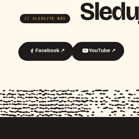
Sledu
// SLEDUJTE NÁS
Facebook ↗
YouTube ↗