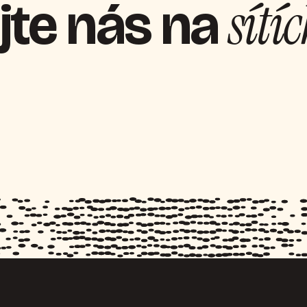
sítí
jte nás na