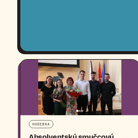
HUDEBKA
Absolventský smyčcový