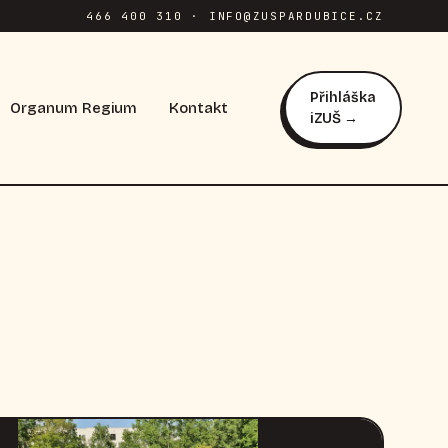
466 400 310 · INFO@ZUSPARDUBICE.CZ
Přihláška
Organum Regium
Kontakt
iZUŠ →