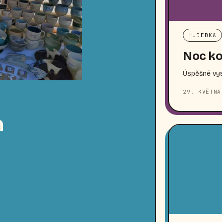
HUDEBKA
Noc ko
Úspěšné vys
29. KVĚTNA
n