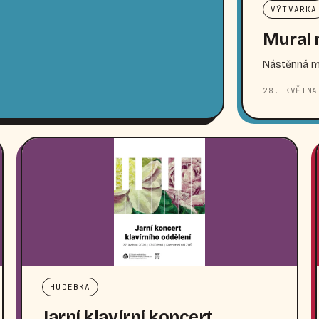
VÝTVARKA
Mural 
Nástěnná ma
28. KVĚTNA
HUDEBKA
Jarní klavírní koncert