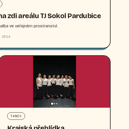
na zdi areálu TJ Sokol Pardubice
lba ve veřejném prostranství.
 2026
TANEC
Krajská přehlídka