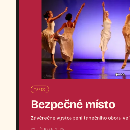
TANEC
Bezpečné místo
Závěrečné vystoupení tanečního oboru ve
22. ČERVNA 2026