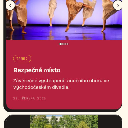
‹
›
TANEC
Bezpečné místo
Závěrečné vystoupení tanečního oboru ve
Východočeském divadle.
22. ČERVNA 2026