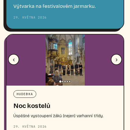
Výtvarka na festivalovém jarmarku.
29. KVĚTNA 2026
‹
›
HUDEBKA
Noc kostelů
Úspěšné vystoupení žáků (nejen) varhanní třídy.
29. KVĚTNA 2026