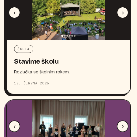
‹
›
ŠKOLA
Stavíme školu
Rozlučka se školním rokem.
18. ČERVNA 2026
‹
›