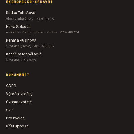
EKONOMICKO-SPRÁVNÍ
Radka Tobešová
ekonomka školy · 466 415 701
Hana Šolcová
mzdová účetní, spisová služba · 466 415 701
Renata Ryšinová
školnice (Nová) · 466 415 535
Kateřina Menčíková
školnice (Lonkova)
DOKUMENTY
GDPR
Výroční zprávy
Oznamovatelé
ŠVP
Pro rodiče
Přístupnost