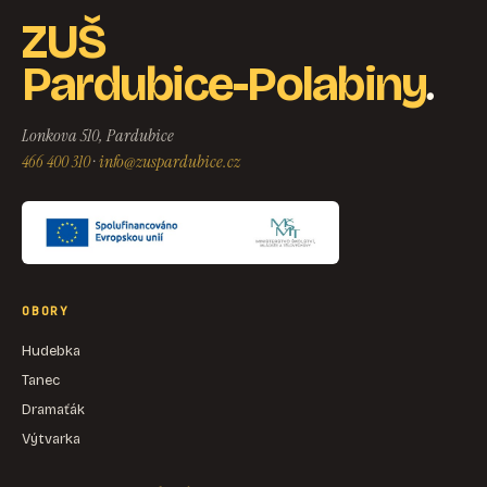
ZUŠ
.
Pardubice-Polabiny
Lonkova 510, Pardubice
466 400 310
·
info@zuspardubice.cz
OBORY
Hudebka
Tanec
Dramaťák
Výtvarka