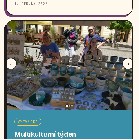
1. ČERVNA 2026
‹
›
VÝTVARKA
Multikulturní týden