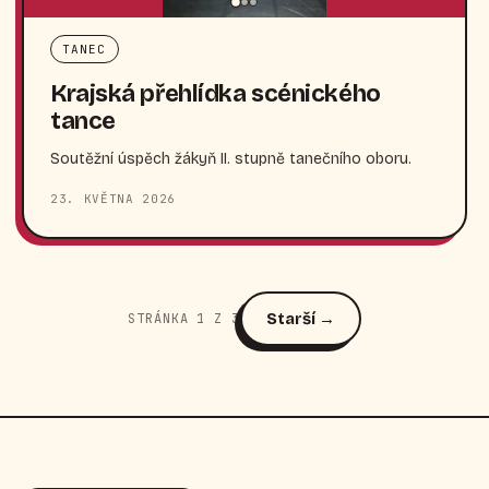
TANEC
Krajská přehlídka scénického
tance
Soutěžní úspěch žákyň II. stupně tanečního oboru.
23. KVĚTNA 2026
Starší →
STRÁNKA 1 Z 3