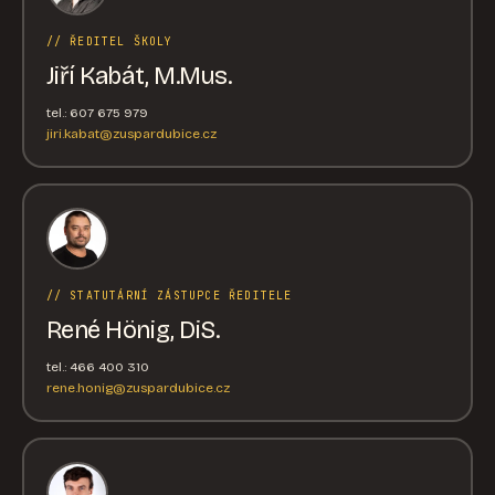
// ŘEDITEL ŠKOLY
Jiří Kabát, M.Mus.
tel.: 607 675 979
jiri.kabat@zuspardubice.cz
// STATUTÁRNÍ ZÁSTUPCE ŘEDITELE
René Hönig, DiS.
tel.: 466 400 310
rene.honig@zuspardubice.cz