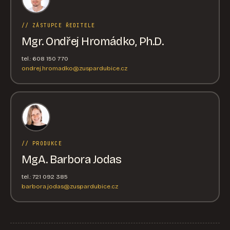
// ZÁSTUPCE ŘEDITELE
Mgr. Ondřej Hromádko, Ph.D.
tel.: 608 150 770
ondrej.hromadko@zuspardubice.cz
// PRODUKCE
MgA. Barbora Jodas
tel.: 721 092 385
barbora.jodas@zuspardubice.cz