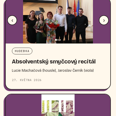
‹
›
HUDEBKA
Absolventský smyčcový recitál
Lucie Machačová (housle), Jaroslav Černík (viola)
27. KVĚTNA 2026