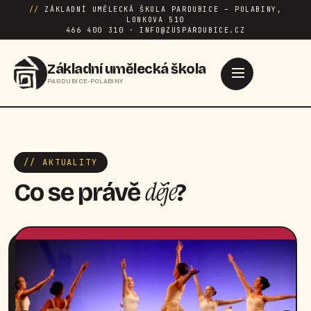
//
ZÁKLADNÍ UMĚLECKÁ ŠKOLA PARDUBICE – POLABINY,
LONKOVA 510
466 400 310 · INFO@ZUSPARDUBICE.CZ
Základní umělecká škola
PARDUBICE-POLABINY
// AKTUALITY
děje
Co se právě
?