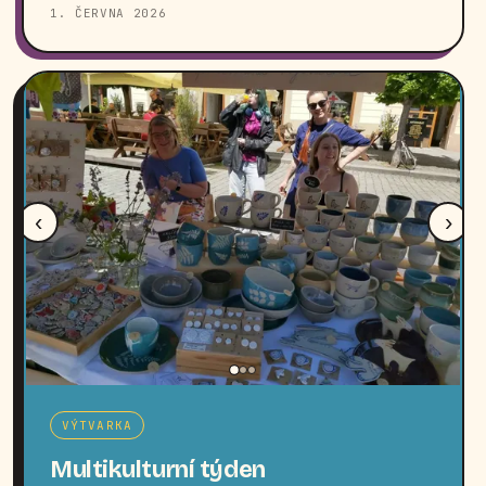
1. ČERVNA 2026
‹
›
VÝTVARKA
Multikulturní týden