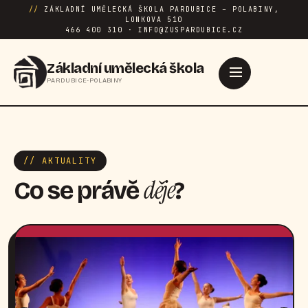
//
ZÁKLADNÍ UMĚLECKÁ ŠKOLA PARDUBICE – POLABINY,
LONKOVA 510
466 400 310 · INFO@ZUSPARDUBICE.CZ
Základní umělecká škola
PARDUBICE-POLABINY
// AKTUALITY
děje
Co se právě
?