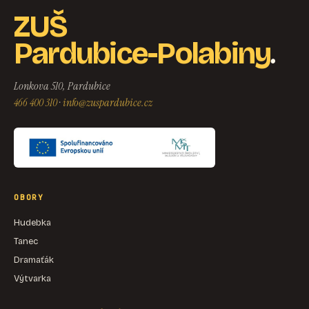
ZUŠ
.
Pardubice-Polabiny
Lonkova 510, Pardubice
466 400 310
·
info@zuspardubice.cz
OBORY
Hudebka
Tanec
Dramaťák
Výtvarka