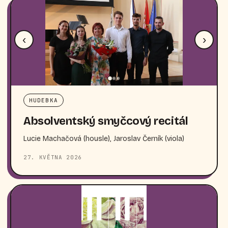
‹
›
HUDEBKA
Absolventský smyčcový recitál
Lucie Machačová (housle), Jaroslav Černík (viola)
27. KVĚTNA 2026