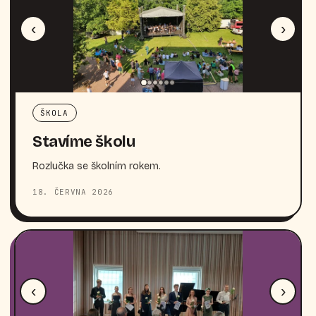
‹
›
ŠKOLA
Stavíme školu
Rozlučka se školním rokem.
18. ČERVNA 2026
‹
›