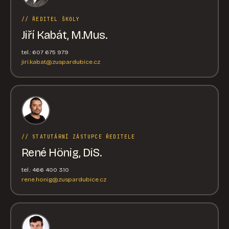
// ŘEDITEL ŠKOLY
Jiří Kabát, M.Mus.
tel.: 607 675 979
jiri.kabat@zuspardubice.cz
// STATUTÁRNÍ ZÁSTUPCE ŘEDITELE
René Hönig, DiS.
tel.: 466 400 310
rene.honig@zuspardubice.cz