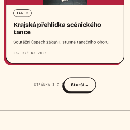
TANEC
Krajská přehlídka scénického
tance
Soutěžní úspěch žákyň II. stupně tanečního oboru.
23. KVĚTNA 2026
Starší →
STRÁNKA 1 Z 3