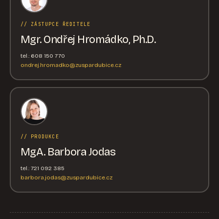
// ZÁSTUPCE ŘEDITELE
Mgr. Ondřej Hromádko, Ph.D.
tel.: 608 150 770
ondrej.hromadko@zuspardubice.cz
// PRODUKCE
MgA. Barbora Jodas
tel.: 721 092 385
barbora.jodas@zuspardubice.cz