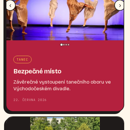
‹
›
TANEC
Bezpečné místo
Závěrečné vystoupení tanečního oboru ve
Východočeském divadle.
22. ČERVNA 2026