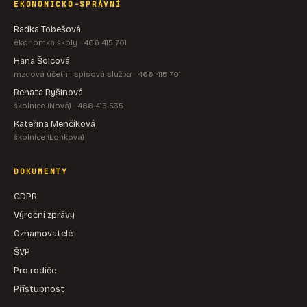
EKONOMICKO-SPRÁVNÍ
Radka Tobešová
ekonomka školy · 466 415 701
Hana Šolcová
mzdová účetní, spisová služba · 466 415 701
Renata Ryšinová
školnice (Nová) · 466 415 535
Kateřina Menčíková
školnice (Lonkova)
DOKUMENTY
GDPR
Výroční zprávy
Oznamovatelé
ŠVP
Pro rodiče
Přístupnost