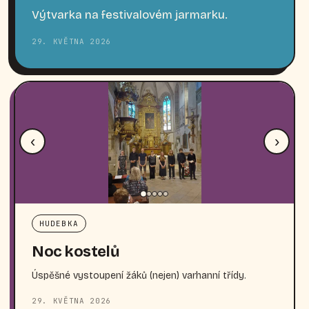
Výtvarka na festivalovém jarmarku.
29. KVĚTNA 2026
‹
›
HUDEBKA
Noc kostelů
Úspěšné vystoupení žáků (nejen) varhanní třídy.
29. KVĚTNA 2026