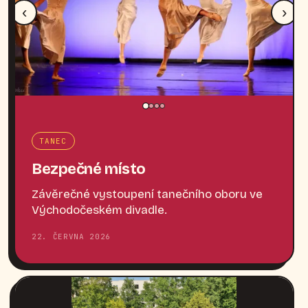
‹
›
TANEC
Bezpečné místo
Závěrečné vystoupení tanečního oboru ve
Východočeském divadle.
22. ČERVNA 2026