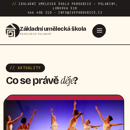
//
ZÁKLADNÍ UMĚLECKÁ ŠKOLA PARDUBICE – POLABINY,
LONKOVA 510
466 400 310 · INFO@ZUSPARDUBICE.CZ
Základní umělecká škola
PARDUBICE-POLABINY
// AKTUALITY
děje
Co se právě
?