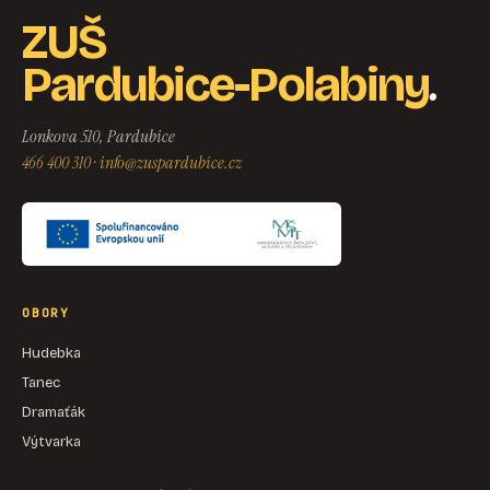
ZUŠ
.
Pardubice-Polabiny
Lonkova 510, Pardubice
466 400 310
·
info@zuspardubice.cz
OBORY
Hudebka
Tanec
Dramaťák
Výtvarka