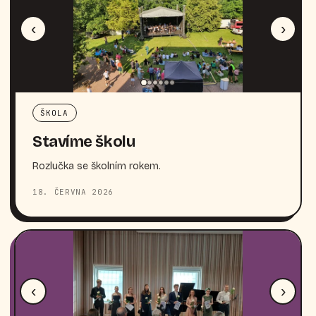
‹
›
ŠKOLA
Stavíme školu
Rozlučka se školním rokem.
18. ČERVNA 2026
‹
›