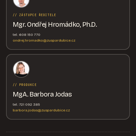
// ZÁSTUPCE ŘEDITELE
Mgr. Ondřej Hromádko, Ph.D.
tel.: 608 150 770
ondrej.hromadko@zuspardubice.cz
// PRODUKCE
MgA. Barbora Jodas
tel.: 721 092 385
barbora.jodas@zuspardubice.cz