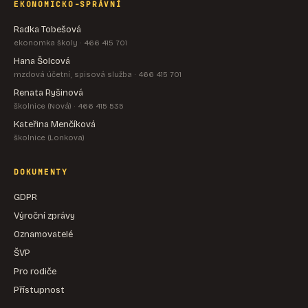
EKONOMICKO-SPRÁVNÍ
Radka Tobešová
ekonomka školy · 466 415 701
Hana Šolcová
mzdová účetní, spisová služba · 466 415 701
Renata Ryšinová
školnice (Nová) · 466 415 535
Kateřina Menčíková
školnice (Lonkova)
DOKUMENTY
GDPR
Výroční zprávy
Oznamovatelé
ŠVP
Pro rodiče
Přístupnost