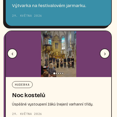
Výtvarka na festivalovém jarmarku.
29. KVĚTNA 2026
‹
›
HUDEBKA
Noc kostelů
Úspěšné vystoupení žáků (nejen) varhanní třídy.
29. KVĚTNA 2026