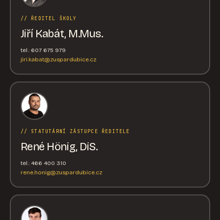
// ŘEDITEL ŠKOLY
Jiří Kabát, M.Mus.
tel.: 607 675 979
jiri.kabat@zuspardubice.cz
// STATUTÁRNÍ ZÁSTUPCE ŘEDITELE
René Hönig, DiS.
tel.: 466 400 310
rene.honig@zuspardubice.cz