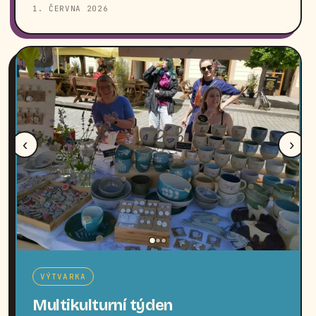
1. ČERVNA 2026
‹
›
VÝTVARKA
Multikulturní týden