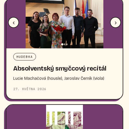
‹
›
HUDEBKA
Absolventský smyčcový recitál
Lucie Machačová (housle), Jaroslav Černík (viola)
27. KVĚTNA 2026