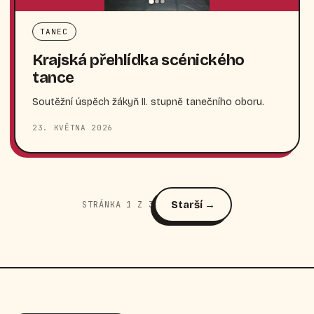
TANEC
Krajská přehlídka scénického
tance
Soutěžní úspěch žákyň II. stupně tanečního oboru.
23. KVĚTNA 2026
Starší →
STRÁNKA 1 Z 3