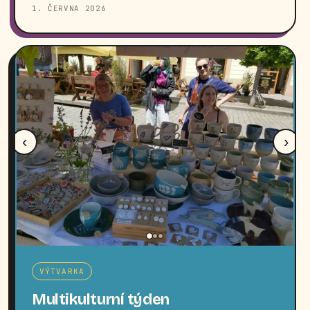
1. ČERVNA 2026
‹
›
VÝTVARKA
Multikulturní týden