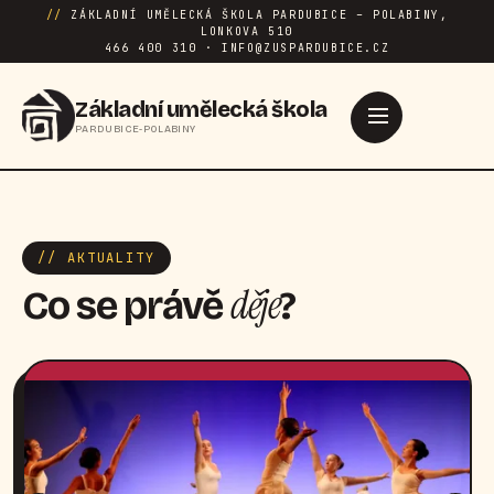
//
ZÁKLADNÍ UMĚLECKÁ ŠKOLA PARDUBICE – POLABINY,
LONKOVA 510
466 400 310 · INFO@ZUSPARDUBICE.CZ
Základní umělecká škola
PARDUBICE-POLABINY
// AKTUALITY
děje
Co se právě
?