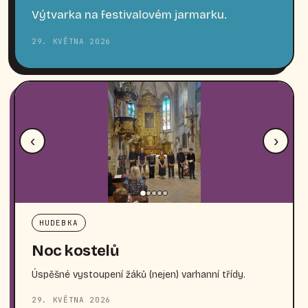
Výtvarka na festivalovém jarmarku.
29. KVĚTNA 2026
‹
›
HUDEBKA
Noc kostelů
Úspěšné vystoupení žáků (nejen) varhanní třídy.
29. KVĚTNA 2026