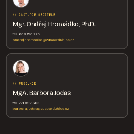
// ZÁSTUPCE ŘEDITELE
Mgr. Ondřej Hromádko, Ph.D.
tel.: 608 150 770
ondrej.hromadko@zuspardubice.cz
// PRODUKCE
MgA. Barbora Jodas
tel.: 721 092 385
barbora.jodas@zuspardubice.cz