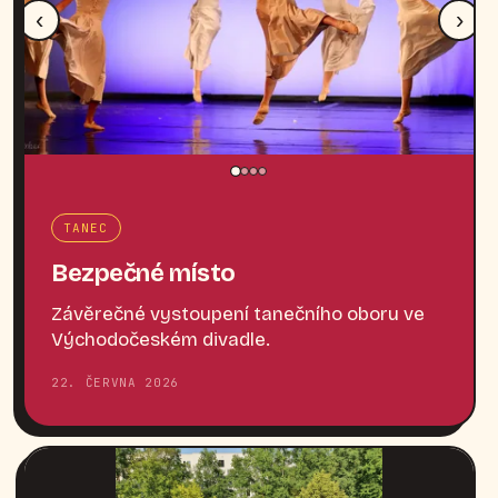
‹
›
TANEC
Bezpečné místo
Závěrečné vystoupení tanečního oboru ve
Východočeském divadle.
22. ČERVNA 2026