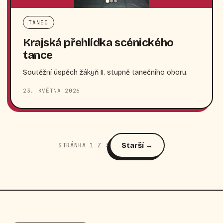
TANEC
Krajská přehlídka scénického
tance
Soutěžní úspěch žákyň II. stupně tanečního oboru.
23. KVĚTNA 2026
Starší →
STRÁNKA 1 Z 3