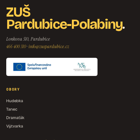
ZUŠ
.
Pardubice-Polabiny
Lonkova 510, Pardubice
466 400 310
·
info@zuspardubice.cz
OBORY
Hudebka
Tanec
Dramaťák
Výtvarka