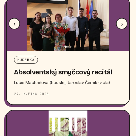
‹
›
HUDEBKA
Absolventský smyčcový recitál
Lucie Machačová (housle), Jaroslav Černík (viola)
27. KVĚTNA 2026