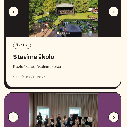
‹
›
ŠKOLA
Stavíme školu
Rozlučka se školním rokem.
18. ČERVNA 2026
‹
›