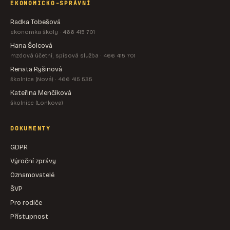
EKONOMICKO-SPRÁVNÍ
Radka Tobešová
ekonomka školy · 466 415 701
Hana Šolcová
mzdová účetní, spisová služba · 466 415 701
Renata Ryšinová
školnice (Nová) · 466 415 535
Kateřina Menčíková
školnice (Lonkova)
DOKUMENTY
GDPR
Výroční zprávy
Oznamovatelé
ŠVP
Pro rodiče
Přístupnost