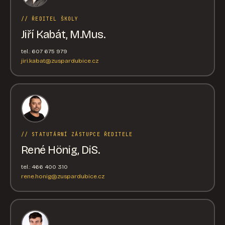
// ŘEDITEL ŠKOLY
Jiří Kabát, M.Mus.
tel.: 607 675 979
jiri.kabat@zuspardubice.cz
// STATUTÁRNÍ ZÁSTUPCE ŘEDITELE
René Hönig, DiS.
tel.: 466 400 310
rene.honig@zuspardubice.cz