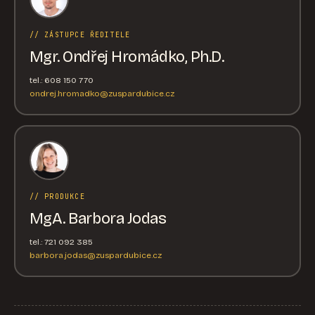
// ZÁSTUPCE ŘEDITELE
Mgr. Ondřej Hromádko, Ph.D.
tel.: 608 150 770
ondrej.hromadko@zuspardubice.cz
// PRODUKCE
MgA. Barbora Jodas
tel.: 721 092 385
barbora.jodas@zuspardubice.cz