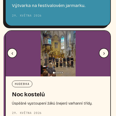
Výtvarka na festivalovém jarmarku.
29. KVĚTNA 2026
‹
›
HUDEBKA
Noc kostelů
Úspěšné vystoupení žáků (nejen) varhanní třídy.
29. KVĚTNA 2026