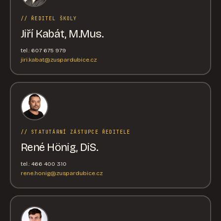
// ŘEDITEL ŠKOLY
Jiří Kabát, M.Mus.
tel.: 607 675 979
jiri.kabat@zuspardubice.cz
// STATUTÁRNÍ ZÁSTUPCE ŘEDITELE
René Hönig, DiS.
tel.: 466 400 310
rene.honig@zuspardubice.cz