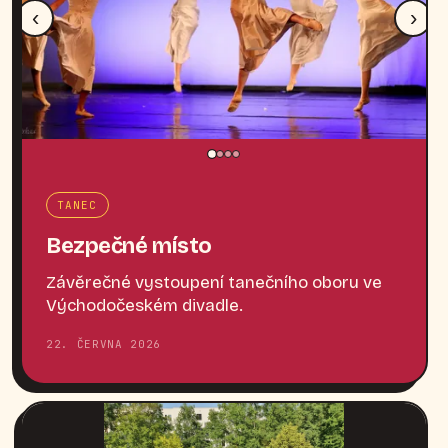
‹
›
TANEC
Bezpečné místo
Závěrečné vystoupení tanečního oboru ve
Východočeském divadle.
22. ČERVNA 2026