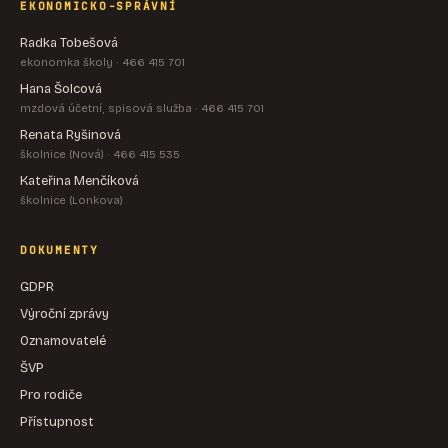
EKONOMICKO-SPRÁVNÍ
Radka Tobešová
ekonomka školy · 466 415 701
Hana Šolcová
mzdová účetní, spisová služba · 466 415 701
Renata Ryšinová
školnice (Nová) · 466 415 535
Kateřina Menčíková
školnice (Lonkova)
DOKUMENTY
GDPR
Výroční zprávy
Oznamovatelé
ŠVP
Pro rodiče
Přístupnost