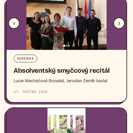
‹
›
HUDEBKA
Absolventský smyčcový recitál
Lucie Machačová (housle), Jaroslav Černík (viola)
27. KVĚTNA 2026