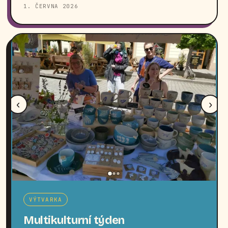
1. ČERVNA 2026
‹
›
VÝTVARKA
Multikulturní týden