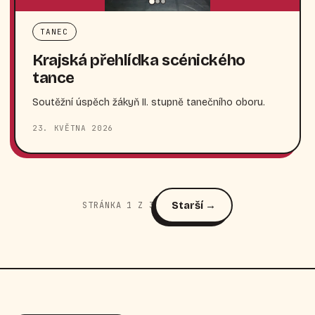
TANEC
Krajská přehlídka scénického
tance
Soutěžní úspěch žákyň II. stupně tanečního oboru.
23. KVĚTNA 2026
Starší →
STRÁNKA 1 Z 3