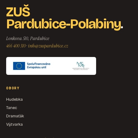
ZUŠ
.
Pardubice-Polabiny
Lonkova 510, Pardubice
466 400 310
·
info@zuspardubice.cz
OBORY
Hudebka
Tanec
Dramaťák
Výtvarka