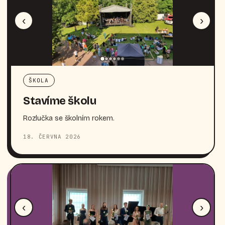
‹
›
ŠKOLA
Stavíme školu
Rozlučka se školním rokem.
18. ČERVNA 2026
‹
›