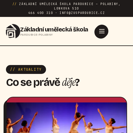
//
ZÁKLADNÍ UMĚLECKÁ ŠKOLA PARDUBICE – POLABINY,
LONKOVA 510
466 400 310 · INFO@ZUSPARDUBICE.CZ
Základní umělecká škola
PARDUBICE-POLABINY
// AKTUALITY
děje
Co se právě
?