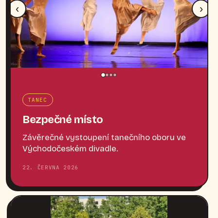
‹
›
TANEC
Bezpečné místo
Závěrečné vystoupení tanečního oboru ve
Východočeském divadle.
22. ČERVNA 2026