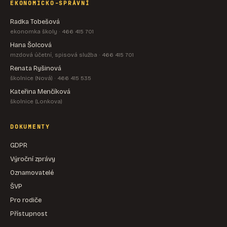
EKONOMICKO-SPRÁVNÍ
Radka Tobešová
ekonomka školy · 466 415 701
Hana Šolcová
mzdová účetní, spisová služba · 466 415 701
Renata Ryšinová
školnice (Nová) · 466 415 535
Kateřina Menčíková
školnice (Lonkova)
DOKUMENTY
GDPR
Výroční zprávy
Oznamovatelé
ŠVP
Pro rodiče
Přístupnost