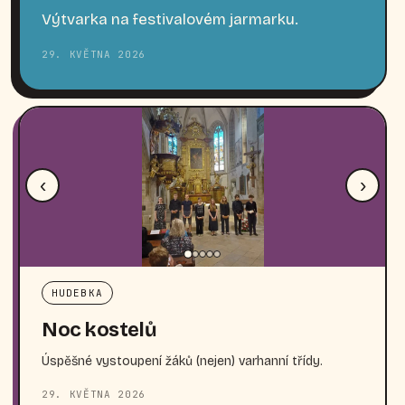
Výtvarka na festivalovém jarmarku.
29. KVĚTNA 2026
‹
›
HUDEBKA
Noc kostelů
Úspěšné vystoupení žáků (nejen) varhanní třídy.
29. KVĚTNA 2026