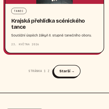
TANEC
Krajská přehlídka scénického
tance
Soutěžní úspěch žákyň II. stupně tanečního oboru.
23. KVĚTNA 2026
Starší →
STRÁNKA 1 Z 3