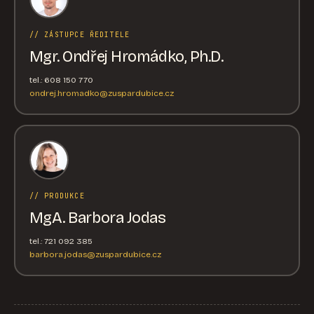
// ZÁSTUPCE ŘEDITELE
Mgr. Ondřej Hromádko, Ph.D.
tel.: 608 150 770
ondrej.hromadko@zuspardubice.cz
// PRODUKCE
MgA. Barbora Jodas
tel.: 721 092 385
barbora.jodas@zuspardubice.cz