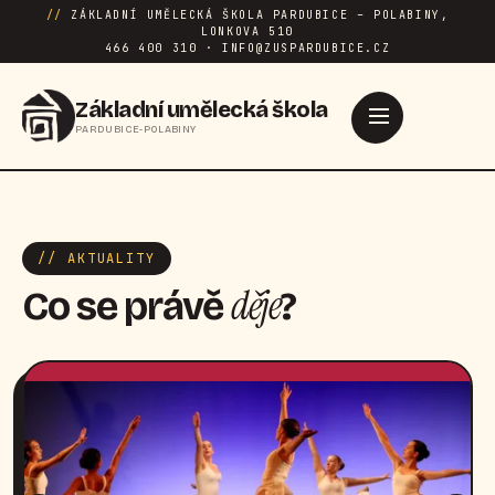
//
ZÁKLADNÍ UMĚLECKÁ ŠKOLA PARDUBICE – POLABINY,
LONKOVA 510
466 400 310 · INFO@ZUSPARDUBICE.CZ
Základní umělecká škola
PARDUBICE-POLABINY
// AKTUALITY
děje
Co se právě
?