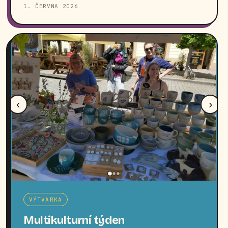
1. ČERVNA 2026
‹
›
VÝTVARKA
Multikulturní týden