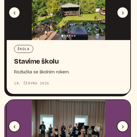
‹
›
ŠKOLA
Stavíme školu
Rozlučka se školním rokem.
18. ČERVNA 2026
‹
›