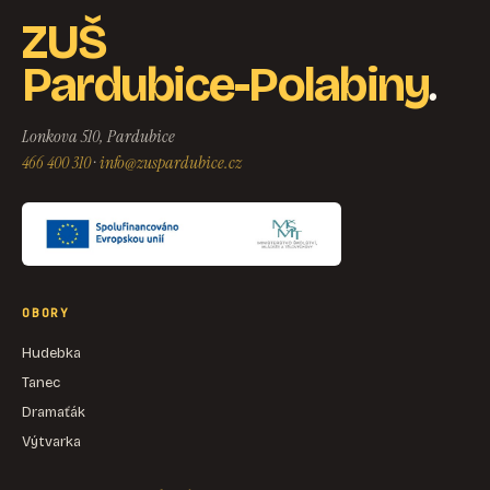
ZUŠ
.
Pardubice-Polabiny
Lonkova 510, Pardubice
466 400 310
·
info@zuspardubice.cz
OBORY
Hudebka
Tanec
Dramaťák
Výtvarka