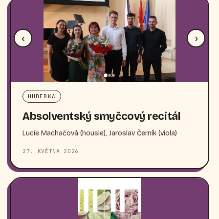
‹
›
HUDEBKA
Absolventský smyčcový recitál
Lucie Machačová (housle), Jaroslav Černík (viola)
27. KVĚTNA 2026