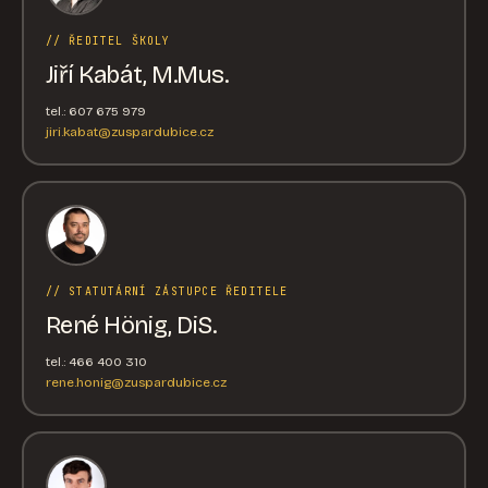
// ŘEDITEL ŠKOLY
Jiří Kabát, M.Mus.
tel.: 607 675 979
jiri.kabat@zuspardubice.cz
// STATUTÁRNÍ ZÁSTUPCE ŘEDITELE
René Hönig, DiS.
tel.: 466 400 310
rene.honig@zuspardubice.cz