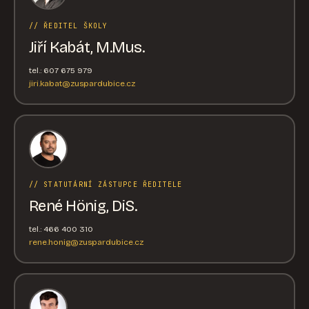
// ŘEDITEL ŠKOLY
Jiří Kabát, M.Mus.
tel.: 607 675 979
jiri.kabat@zuspardubice.cz
// STATUTÁRNÍ ZÁSTUPCE ŘEDITELE
René Hönig, DiS.
tel.: 466 400 310
rene.honig@zuspardubice.cz