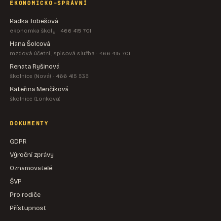
EKONOMICKO-SPRÁVNÍ
Radka Tobešová
ekonomka školy · 466 415 701
Hana Šolcová
mzdová účetní, spisová služba · 466 415 701
Renata Ryšinová
školnice (Nová) · 466 415 535
Kateřina Menčíková
školnice (Lonkova)
DOKUMENTY
GDPR
Výroční zprávy
Oznamovatelé
ŠVP
Pro rodiče
Přístupnost