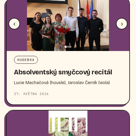
‹
›
HUDEBKA
Absolventský smyčcový recitál
Lucie Machačová (housle), Jaroslav Černík (viola)
27. KVĚTNA 2026