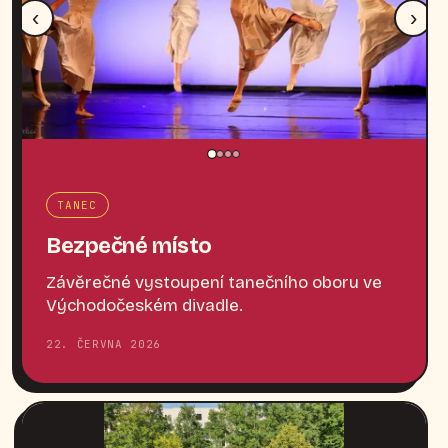
‹
›
TANEC
Bezpečné místo
Závěrečné vystoupení tanečního oboru ve
Východočeském divadle.
22. ČERVNA 2026