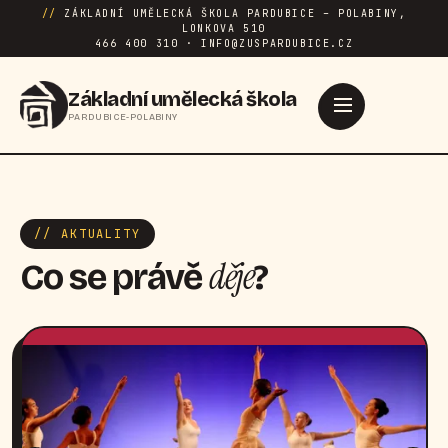
//
ZÁKLADNÍ UMĚLECKÁ ŠKOLA PARDUBICE – POLABINY,
LONKOVA 510
466 400 310 · INFO@ZUSPARDUBICE.CZ
Základní umělecká škola
PARDUBICE-POLABINY
// AKTUALITY
děje
Co se právě
?