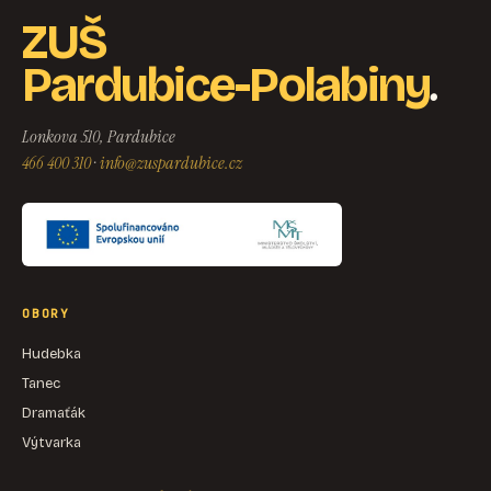
ZUŠ
.
Pardubice-Polabiny
Lonkova 510, Pardubice
466 400 310
·
info@zuspardubice.cz
OBORY
Hudebka
Tanec
Dramaťák
Výtvarka