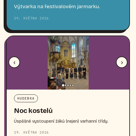
Výtvarka na festivalovém jarmarku.
29. KVĚTNA 2026
‹
›
HUDEBKA
Noc kostelů
Úspěšné vystoupení žáků (nejen) varhanní třídy.
29. KVĚTNA 2026