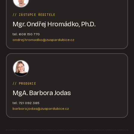
// ZÁSTUPCE ŘEDITELE
Mgr. Ondřej Hromádko, Ph.D.
tel.: 608 150 770
ondrej.hromadko@zuspardubice.cz
// PRODUKCE
MgA. Barbora Jodas
tel.: 721 092 385
barbora.jodas@zuspardubice.cz