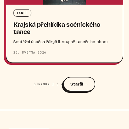
TANEC
Krajská přehlídka scénického
tance
Soutěžní úspěch žákyň II. stupně tanečního oboru.
23. KVĚTNA 2026
Starší →
STRÁNKA 1 Z 3