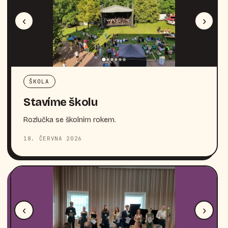
‹
›
ŠKOLA
Stavíme školu
Rozlučka se školním rokem.
18. ČERVNA 2026
‹
›