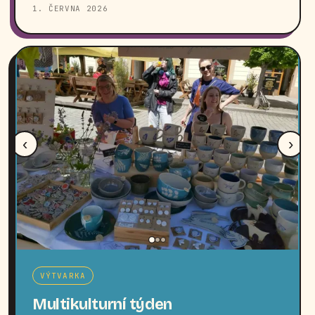
1. ČERVNA 2026
‹
›
VÝTVARKA
Multikulturní týden