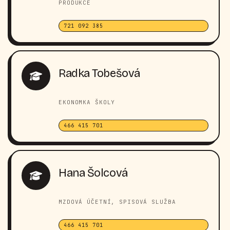
PRODUKCE
721 092 385
Radka Tobešová
EKONOMKA ŠKOLY
466 415 701
Hana Šolcová
MZDOVÁ ÚČETNÍ, SPISOVÁ SLUŽBA
466 415 701