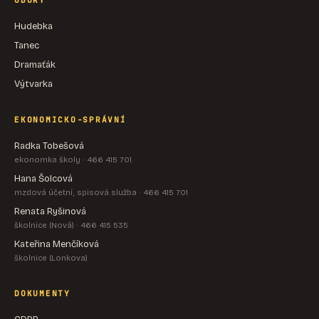
OBORY
Hudebka
Tanec
Dramaťák
Výtvarka
EKONOMICKO-SPRÁVNÍ
Radka Tobešová
ekonomka školy · 466 415 701
Hana Šolcová
mzdová účetní, spisová služba · 466 415 701
Renata Ryšinová
školnice (Nová) · 466 415 535
Kateřina Menčíková
školnice (Lonkova)
DOKUMENTY