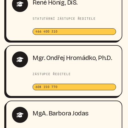
René Hönig, DiS.
STATUTÁRNÍ ZÁSTUPCE ŘEDITELE
466 400 310
Mgr. Ondřej Hromádko, Ph.D.
ZÁSTUPCE ŘEDITELE
608 150 770
MgA. Barbora Jodas