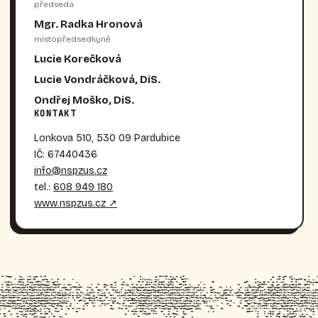
předseda
Mgr. Radka Hronová
místopředsedkyně
Lucie Korečková
Lucie Vondráčková, DiS.
Ondřej Moško, DiS.
KONTAKT
Lonkova 510, 530 09 Pardubice
IČ: 67440436
info@nspzus.cz
tel.:
608 949 180
www.nspzus.cz ↗