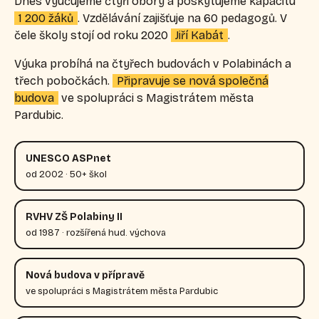
Dnes vyučujeme čtyři obory a poskytujeme kapacitu
1 200 žáků
. Vzdělávání zajišťuje na 60 pedagogů. V
čele školy stojí od roku 2020
Jiří Kabát
.
Výuka probíhá na čtyřech budovách v Polabinách a
třech pobočkách.
Připravuje se nová společná
budova
ve spolupráci s Magistrátem města
Pardubic.
UNESCO ASPnet
od 2002 · 50+ škol
RVHV ZŠ Polabiny II
od 1987 · rozšířená hud. výchova
Nová budova v přípravě
ve spolupráci s Magistrátem města Pardubic