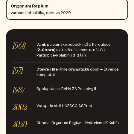
Organum Regium
varhanní přehlídka, obnova 2020
1968
Vznik polabinské pobočky LŠU Pardubice
(
2. února
) a otevření samostatné LŠU
Pardubice-Polabiny (
1. září
).
1971
Otevřen literárně-dramatický obor — čtveřice
kompletní.
1987
Spolupráce s RVHV ZŠ Polabiny II.
2002
Vstup do sítě UNESCO ASPnet.
2020
Obnova Organum Regium · ředitelem Jiří Kabát.