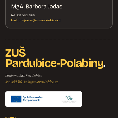
MgA. Barbora Jodas
tel.: 721 092 385
barbora.jodas@zuspardubice.cz
ZUŠ
.
Pardubice-Polabiny
Lonkova 510, Pardubice
466 400 310
·
info@zuspardubice.cz