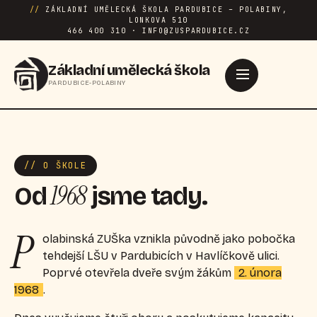
//
ZÁKLADNÍ UMĚLECKÁ ŠKOLA PARDUBICE – POLABINY,
LONKOVA 510
466 400 310 · INFO@ZUSPARDUBICE.CZ
Základní umělecká škola
PARDUBICE-POLABINY
// O ŠKOLE
1968
Od
jsme tady.
P
olabinská ZUŠka vznikla původně jako pobočka
tehdejší LŠU v Pardubicích v Havlíčkově ulici.
Poprvé otevřela dveře svým žákům
2. února
1968
.