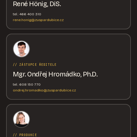
René Hönig, DiS.
tel.: 466 400 310
rene.honig@zuspardubice.cz
// ZÁSTUPCE ŘEDITELE
Mgr. Ondřej Hromádko, Ph.D.
tel.: 608 150 770
ondrej.hromadko@zuspardubice.cz
// PRODUKCE