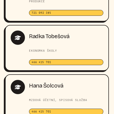
PRODUKCE
721 092 385
Radka Tobešová
EKONOMKA ŠKOLY
466 415 701
Hana Šolcová
MZDOVÁ ÚČETNÍ, SPISOVÁ SLUŽBA
466 415 701