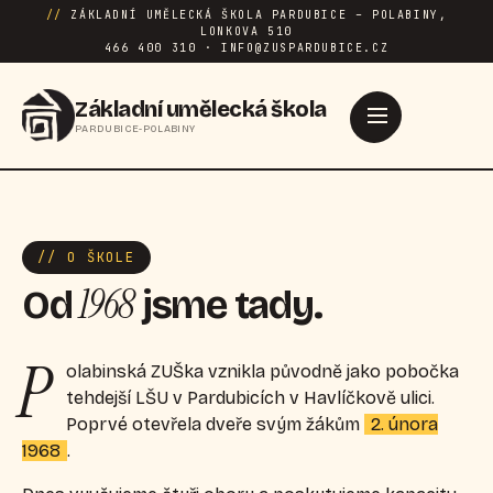
//
ZÁKLADNÍ UMĚLECKÁ ŠKOLA PARDUBICE – POLABINY,
LONKOVA 510
466 400 310 · INFO@ZUSPARDUBICE.CZ
Základní umělecká škola
PARDUBICE-POLABINY
// O ŠKOLE
1968
Od
jsme tady.
P
olabinská ZUŠka vznikla původně jako pobočka
tehdejší LŠU v Pardubicích v Havlíčkově ulici.
Poprvé otevřela dveře svým žákům
2. února
1968
.