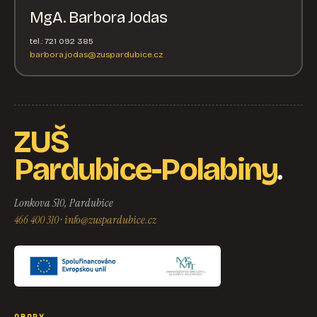
MgA. Barbora Jodas
tel.: 721 092 385
barbora.jodas@zuspardubice.cz
ZUŠ
.
Pardubice-Polabiny
Lonkova 510, Pardubice
466 400 310
·
info@zuspardubice.cz