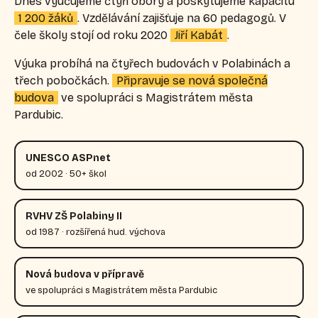
Dnes vyučujeme čtyři obory a poskytujeme kapacitu
1 200 žáků
. Vzdělávání zajišťuje na 60 pedagogů. V
čele školy stojí od roku 2020
Jiří Kabát
.
Výuka probíhá na čtyřech budovách v Polabinách a
třech pobočkách.
Připravuje se nová společná
budova
ve spolupráci s Magistrátem města
Pardubic.
UNESCO ASPnet
od 2002 · 50+ škol
RVHV ZŠ Polabiny II
od 1987 · rozšířená hud. výchova
Nová budova v přípravě
ve spolupráci s Magistrátem města Pardubic