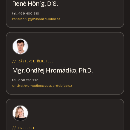
René Hönig, DiS.
tel.: 466 400 310
rene.honig@zuspardubice.cz
// ZÁSTUPCE ŘEDITELE
Mgr. Ondřej Hromádko, Ph.D.
tel.: 608 150 770
ondrej.hromadko@zuspardubice.cz
// PRODUKCE