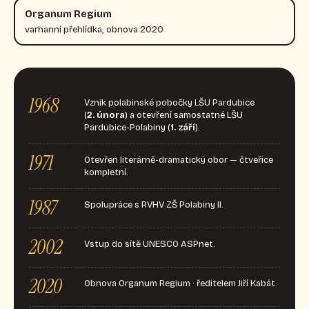
Organum Regium
varhanní přehlídka, obnova 2020
1968
Vznik polabinské pobočky LŠU Pardubice
(
2. února
) a otevření samostatné LŠU
Pardubice-Polabiny (
1. září
).
1971
Otevřen literárně-dramatický obor — čtveřice
kompletní.
1987
Spolupráce s RVHV ZŠ Polabiny II.
2002
Vstup do sítě UNESCO ASPnet.
2020
Obnova Organum Regium · ředitelem Jiří Kabát.