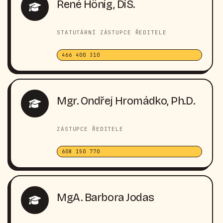
René Hönig, DiS.
STATUTÁRNÍ ZÁSTUPCE ŘEDITELE
466 400 310
Mgr. Ondřej Hromádko, Ph.D.
ZÁSTUPCE ŘEDITELE
608 150 770
MgA. Barbora Jodas