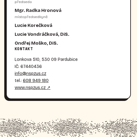
předseda
Mgr. Radka Hronová
místopředsedkyně
Lucie Korečková
Lucie Vondráčková, DiS.
Ondřej Moško, DiS.
KONTAKT
Lonkova 510, 530 09 Pardubice
IČ: 67440436
info@nspzus.cz
tel.:
608 949 180
www.nspzus.cz ↗