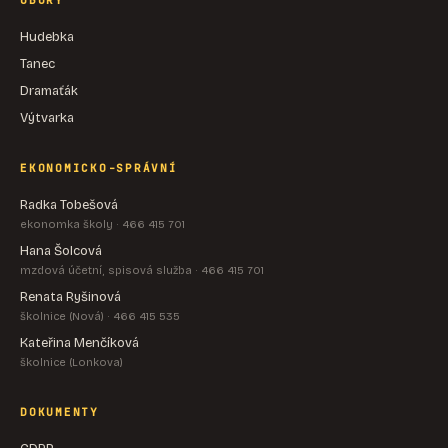
OBORY
Hudebka
Tanec
Dramaťák
Výtvarka
EKONOMICKO-SPRÁVNÍ
Radka Tobešová
ekonomka školy · 466 415 701
Hana Šolcová
mzdová účetní, spisová služba · 466 415 701
Renata Ryšinová
školnice (Nová) · 466 415 535
Kateřina Menčíková
školnice (Lonkova)
DOKUMENTY