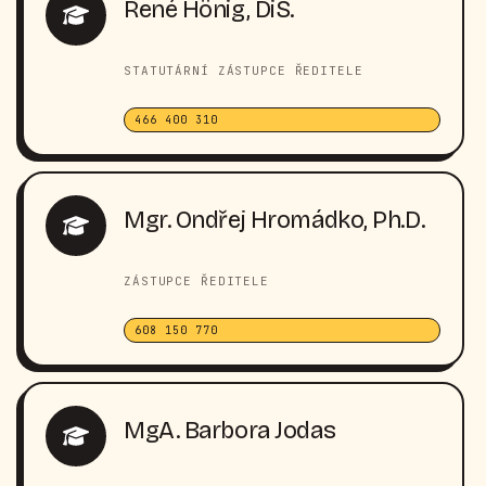
René Hönig, DiS.
STATUTÁRNÍ ZÁSTUPCE ŘEDITELE
466 400 310
Mgr. Ondřej Hromádko, Ph.D.
ZÁSTUPCE ŘEDITELE
608 150 770
MgA. Barbora Jodas