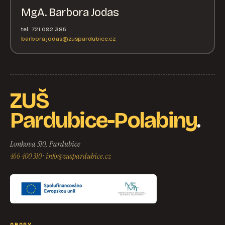
MgA. Barbora Jodas
tel.: 721 092 385
barbora.jodas@zuspardubice.cz
ZUŠ
.
Pardubice-Polabiny
Lonkova 510, Pardubice
466 400 310
·
info@zuspardubice.cz