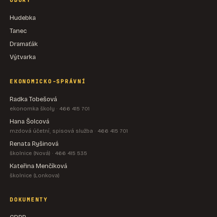
OBORY
Hudebka
Tanec
Dramaťák
Výtvarka
EKONOMICKO-SPRÁVNÍ
Radka Tobešová
ekonomka školy · 466 415 701
Hana Šolcová
mzdová účetní, spisová služba · 466 415 701
Renata Ryšinová
školnice (Nová) · 466 415 535
Kateřina Menčíková
školnice (Lonkova)
DOKUMENTY