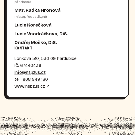
předseda
Mgr. Radka Hronová
místopředsedkyně
Lucie Korečková
Lucie Vondráčková, DiS.
Ondřej Moško, DiS.
KONTAKT
Lonkova 510, 530 09 Pardubice
IČ: 67440436
info@nspzus.cz
tel.:
608 949 180
www.nspzus.cz ↗