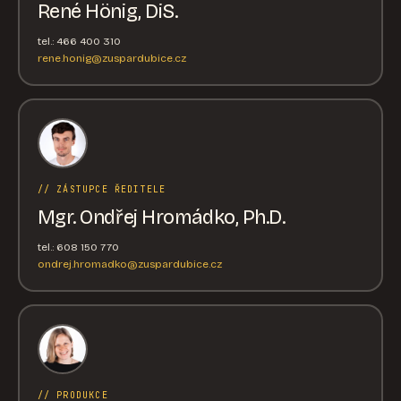
René Hönig, DiS.
tel.: 466 400 310
rene.honig@zuspardubice.cz
// ZÁSTUPCE ŘEDITELE
Mgr. Ondřej Hromádko, Ph.D.
tel.: 608 150 770
ondrej.hromadko@zuspardubice.cz
// PRODUKCE