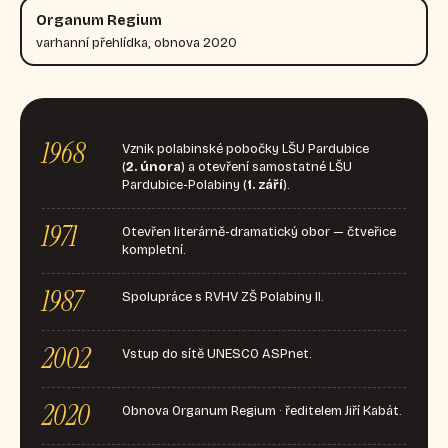
Organum Regium
varhanní přehlídka, obnova 2020
1968
Vznik polabinské pobočky LŠU Pardubice
(
2. února
) a otevření samostatné LŠU
Pardubice-Polabiny (
1. září
).
1971
Otevřen literárně-dramatický obor — čtveřice
kompletní.
1987
Spolupráce s RVHV ZŠ Polabiny II.
2002
Vstup do sítě UNESCO ASPnet.
2020
Obnova Organum Regium · ředitelem Jiří Kabát.