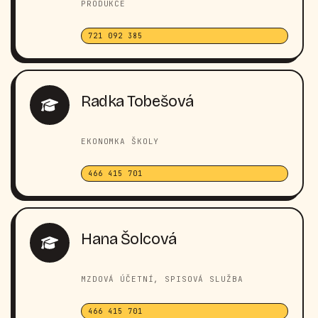
PRODUKCE
721 092 385
Radka Tobešová
EKONOMKA ŠKOLY
466 415 701
Hana Šolcová
MZDOVÁ ÚČETNÍ, SPISOVÁ SLUŽBA
466 415 701