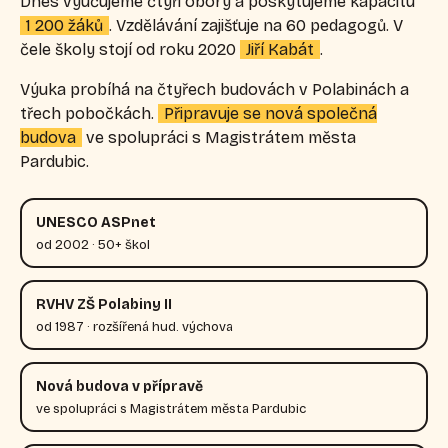
Dnes vyučujeme čtyři obory a poskytujeme kapacitu
1 200 žáků
. Vzdělávání zajišťuje na 60 pedagogů. V
čele školy stojí od roku 2020
Jiří Kabát
.
Výuka probíhá na čtyřech budovách v Polabinách a
třech pobočkách.
Připravuje se nová společná
budova
ve spolupráci s Magistrátem města
Pardubic.
UNESCO ASPnet
od 2002 · 50+ škol
RVHV ZŠ Polabiny II
od 1987 · rozšířená hud. výchova
Nová budova v přípravě
ve spolupráci s Magistrátem města Pardubic