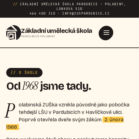
//
ZÁKLADNÍ UMĚLECKÁ ŠKOLA PARDUBICE – POLABINY,
LONKOVA 510
466 400 310 · INFO@ZUSPARDUBICE.CZ
Základní umělecká škola
PARDUBICE-POLABINY
// O ŠKOLE
1968
Od
jsme tady.
P
olabinská ZUŠka vznikla původně jako pobočka
tehdejší LŠU v Pardubicích v Havlíčkově ulici.
Poprvé otevřela dveře svým žákům
2. února
1968
.