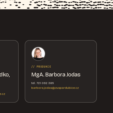
// PRODUKCE
dko,
MgA. Barbora Jodas
tel.: 721 092 385
barbora.jodas@zuspardubice.cz
.cz