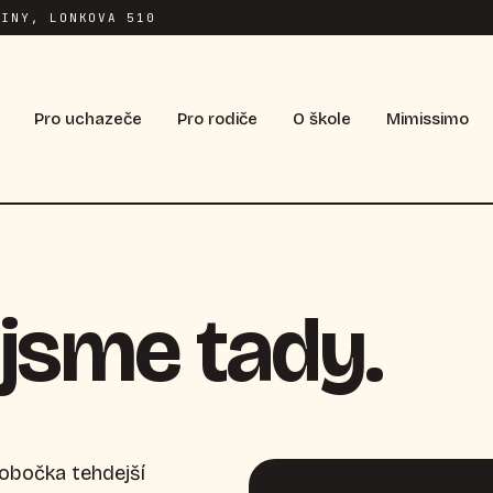
INY, LONKOVA 510
Pro uchazeče
Pro rodiče
O škole
Mimissimo
jsme tady.
pobočka tehdejší