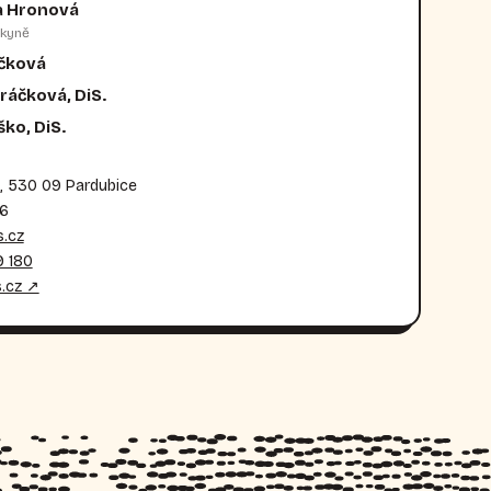
a Hronová
kyně
ečková
ráčková, DiS.
ko, DiS.
, 530 09 Pardubice
36
.cz
 180
.cz ↗