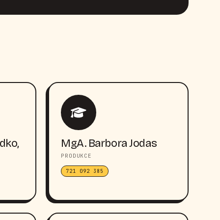
dko,
MgA. Barbora Jodas
PRODUKCE
721 092 385