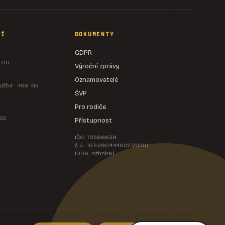
NÍ
DOKUMENTY
GDPR
 701
Výroční zprávy
Oznamovatelé
užba · 466 415
ŠVP
Pro rodiče
535
Přístupnost
IČO: 72566639
č.ú.: 107-2904440227/0100
IDDS: nzhnb8i