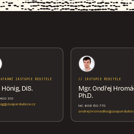
TUTÁRNÍ ZÁSTUPCE ŘEDITELE
// ZÁSTUPCE ŘEDITELE
 Hönig, DiS.
Mgr. Ondřej Hromá
Ph.D.
6 400 310
nig@zuspardubice.cz
tel.: 608 150 770
ondrej.hromadko@zuspardubice