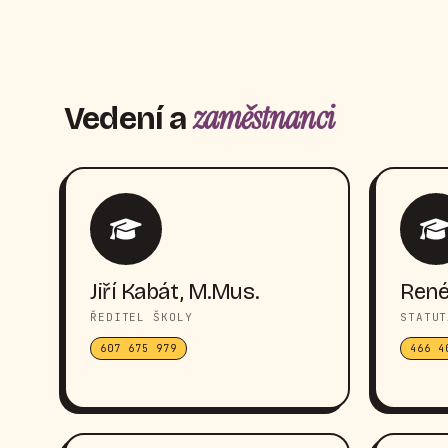
zaměstnanci
Vedení a
Jiří Kabát, M.Mus.
René
ŘEDITEL ŠKOLY
STATUT
607 675 979
466 4