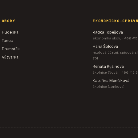
OBORY
EKONOMICKO-SPRÁV
Hudebka
Radka Tobešová
ekonomka školy · 466 415
Tanec
Hana Šolcová
Dramaťák
mzdová účetní, spisová sl
Výtvarka
701
Renata Ryšinová
školnice (Nová) · 466 415 
Kateřina Menčíková
školnice (Lonkova)