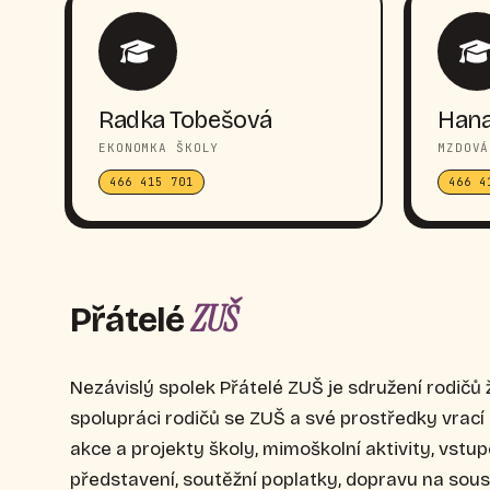
Radka Tobešová
Hana
EKONOMKA ŠKOLY
MZDOVÁ
466 415 701
466 4
ZUŠ
Přátelé
Nezávislý spolek Přátelé ZUŠ je sdružení rodičů 
spolupráci rodičů se ZUŠ a své prostředky vrac
akce a projekty školy, mimoškolní aktivity, vstu
představení, soutěžní poplatky, dopravu na sou