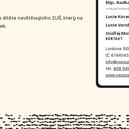
Mgr. Radk
místopředsed
Lucie Kor
dítěte navštěvujícího ZUŠ, který na
Lucie Vond
ek.
Ondřej Moš
KONTAKT
Lonkova 510
IČ: 674404
info@nspzus
tel.:
608 949
www.nspzus