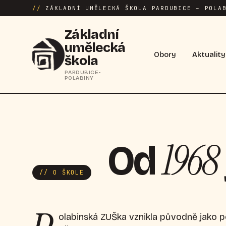
//
ZÁKLADNÍ UMĚLECKÁ ŠKOLA PARDUBICE – POLAB
Základní
umělecká
Obory
Aktuality
škola
PARDUBICE-
POLABINY
1968
Od
// O ŠKOLE
olabinská ZUŠka vznikla původně jako 