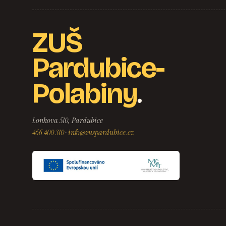
ZUŠ
Pardubice-
.
Polabiny
Lonkova 510, Pardubice
466 400 310
·
info@zuspardubice.cz