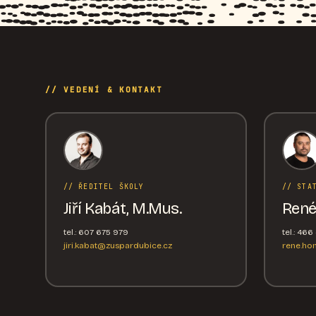
// VEDENÍ & KONTAKT
// ŘEDITEL ŠKOLY
// STA
Jiří Kabát, M.Mus.
René
tel.: 607 675 979
tel.: 46
jiri.kabat@zuspardubice.cz
rene.ho