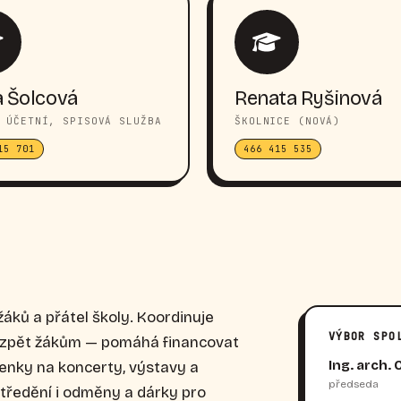
 Šolcová
Renata Ryšinová
 ÚČETNÍ, SPISOVÁ SLUŽBA
ŠKOLNICE (NOVÁ)
15 701
466 415 535
žáků a přátel školy. Koordinuje
VÝBOR SPO
í zpět žákům — pomáhá financovat
Ing. arch. 
penky na koncerty, výstavy a
předseda
středění i odměny a dárky pro