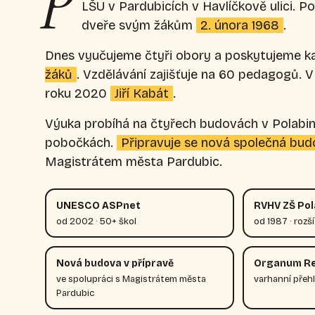
P
LŠU v Pardubicích v Havlíčkově ulici. P
dveře svým žákům
2. února 1968
.
Dnes vyučujeme čtyři obory a poskytujeme k
žáků
. Vzdělávání zajišťuje na 60 pedagogů. V 
roku 2020
Jiří Kabát
.
Výuka probíhá na čtyřech budovách v Polabin
pobočkách.
Připravuje se nová společná bu
Magistrátem města Pardubic.
UNESCO ASPnet
RVHV ZŠ Pola
od 2002 · 50+ škol
od 1987 · rozš
Nová budova v přípravě
Organum R
ve spolupráci s Magistrátem města
varhanní přeh
Pardubic