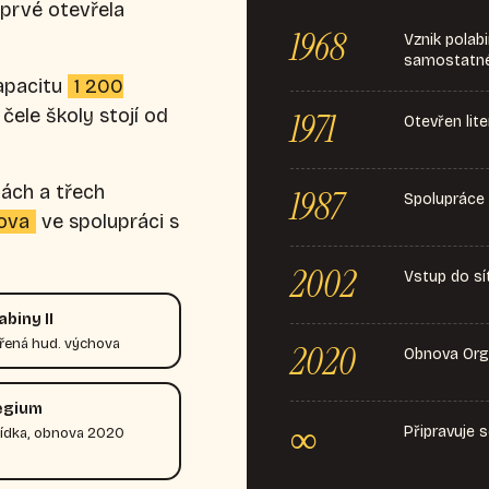
oprvé otevřela
1968
Vznik polab
samostatné
apacitu
1 200
čele školy stojí od
1971
Otevřen lit
ách a třech
1987
Spolupráce 
dova
ve spolupráci s
2002
Vstup do s
biny II
ířená hud. výchova
2020
Obnova Orga
egium
∞
Připravuje 
lídka, obnova 2020