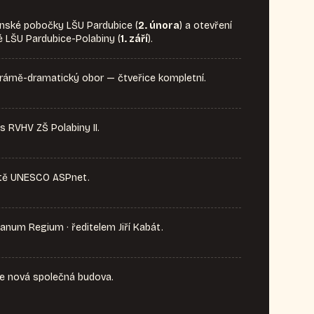
inské pobočky LŠU Pardubice (
2. února
) a otevření
 LŠU Pardubice-Polabiny (
1. září
).
erárně-dramatický obor — čtveřice kompletní.
s RVHV ZŠ Polabiny II.
ítě UNESCO ASPnet.
num Regium · ředitelem Jiří Kabát.
se nová společná budova.