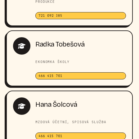
PRODUKCE
721 092 385
Radka Tobešová
EKONOMKA ŠKOLY
466 415 701
Hana Šolcová
MZDOVÁ ÚČETNÍ, SPISOVÁ SLUŽBA
466 415 701