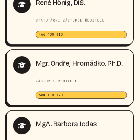
René Hönig, DiS.
STATUTÁRNÍ ZÁSTUPCE ŘEDITELE
466 400 310
Mgr. Ondřej Hromádko, Ph.D.
ZÁSTUPCE ŘEDITELE
608 150 770
MgA. Barbora Jodas