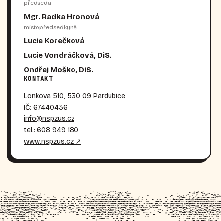
předseda
Mgr. Radka Hronová
místopředsedkyně
Lucie Korečková
Lucie Vondráčková, DiS.
Ondřej Moško, DiS.
KONTAKT
Lonkova 510, 530 09 Pardubice
IČ: 67440436
info@nspzus.cz
tel.:
608 949 180
www.nspzus.cz ↗