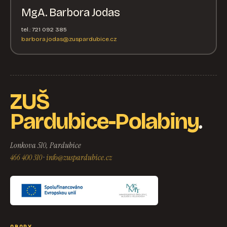
MgA. Barbora Jodas
tel.: 721 092 385
barbora.jodas@zuspardubice.cz
ZUŠ
.
Pardubice-Polabiny
Lonkova 510, Pardubice
466 400 310
·
info@zuspardubice.cz