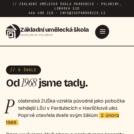
//
ZÁKLADNÍ UMĚLECKÁ ŠKOLA PARDUBICE – POLABINY,
LONKOVA 510
466 400 310 · INFO@ZUSPARDUBICE.CZ
Základní umělecká škola
PARDUBICE-POLABINY
// O ŠKOLE
1968
Od
jsme tady.
P
olabinská ZUŠka vznikla původně jako pobočka
tehdejší LŠU v Pardubicích v Havlíčkově ulici.
Poprvé otevřela dveře svým žákům
2. února
1968
.