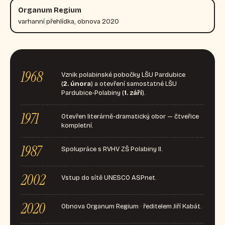
Organum Regium
varhanní přehlídka, obnova 2020
1968
Vznik polabinské pobočky LŠU Pardubice
(
2. února
) a otevření samostatné LŠU
Pardubice-Polabiny (
1. září
).
1971
Otevřen literárně-dramatický obor — čtveřice
kompletní.
1987
Spolupráce s RVHV ZŠ Polabiny II.
2002
Vstup do sítě UNESCO ASPnet.
2020
Obnova Organum Regium · ředitelem Jiří Kabát.