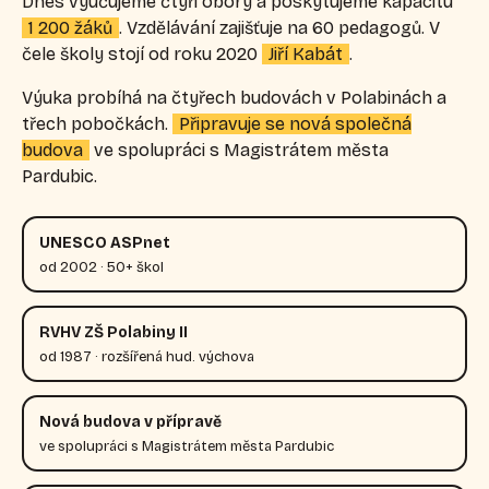
Dnes vyučujeme čtyři obory a poskytujeme kapacitu
1 200 žáků
. Vzdělávání zajišťuje na 60 pedagogů. V
čele školy stojí od roku 2020
Jiří Kabát
.
Výuka probíhá na čtyřech budovách v Polabinách a
třech pobočkách.
Připravuje se nová společná
budova
ve spolupráci s Magistrátem města
Pardubic.
UNESCO ASPnet
od 2002 · 50+ škol
RVHV ZŠ Polabiny II
od 1987 · rozšířená hud. výchova
Nová budova v přípravě
ve spolupráci s Magistrátem města Pardubic