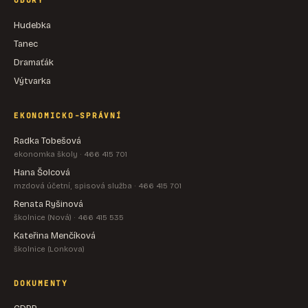
OBORY
Hudebka
Tanec
Dramaťák
Výtvarka
EKONOMICKO-SPRÁVNÍ
Radka Tobešová
ekonomka školy · 466 415 701
Hana Šolcová
mzdová účetní, spisová služba · 466 415 701
Renata Ryšinová
školnice (Nová) · 466 415 535
Kateřina Menčíková
školnice (Lonkova)
DOKUMENTY