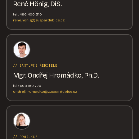
René Hönig, DiS.
tel.: 466 400 310
rene.honig@zuspardubice.cz
// ZÁSTUPCE ŘEDITELE
Mgr. Ondřej Hromádko, Ph.D.
tel.: 608 150 770
ondrej.hromadko@zuspardubice.cz
// PRODUKCE