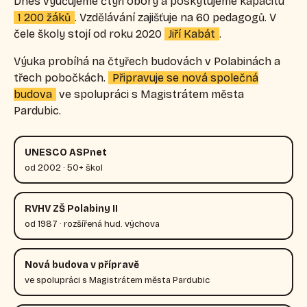
Dnes vyučujeme čtyři obory a poskytujeme kapacitu
1 200 žáků
. Vzdělávání zajišťuje na 60 pedagogů. V
čele školy stojí od roku 2020
Jiří Kabát
.
Výuka probíhá na čtyřech budovách v Polabinách a
třech pobočkách.
Připravuje se nová společná
budova
ve spolupráci s Magistrátem města
Pardubic.
UNESCO ASPnet
od 2002 · 50+ škol
RVHV ZŠ Polabiny II
od 1987 · rozšířená hud. výchova
Nová budova v přípravě
ve spolupráci s Magistrátem města Pardubic