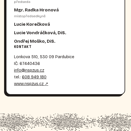
předseda
Mgr. Radka Hronová
místopředsedkyně
Lucie Korečková
Lucie Vondráčková, DiS.
Ondřej Moško, DiS.
KONTAKT
Lonkova 510, 530 09 Pardubice
IČ: 67440436
info@nspzus.cz
tel.:
608 949 180
www.nspzus.cz ↗