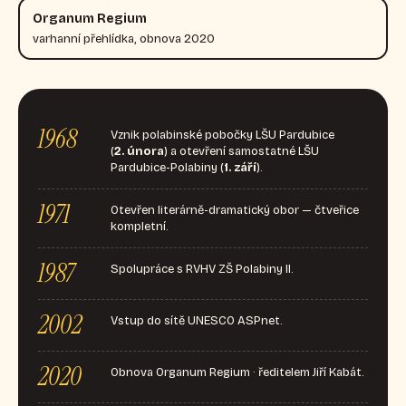
Organum Regium
varhanní přehlídka, obnova 2020
1968
Vznik polabinské pobočky LŠU Pardubice
(
2. února
) a otevření samostatné LŠU
Pardubice-Polabiny (
1. září
).
1971
Otevřen literárně-dramatický obor — čtveřice
kompletní.
1987
Spolupráce s RVHV ZŠ Polabiny II.
2002
Vstup do sítě UNESCO ASPnet.
2020
Obnova Organum Regium · ředitelem Jiří Kabát.