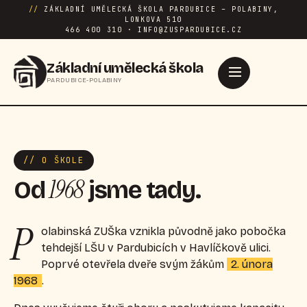
//
ZÁKLADNÍ UMĚLECKÁ ŠKOLA PARDUBICE – POLABINY,
LONKOVA 510
466 400 310 · INFO@ZUSPARDUBICE.CZ
Základní umělecká škola
PARDUBICE-POLABINY
// O ŠKOLE
1968
Od
jsme tady.
P
olabinská ZUŠka vznikla původně jako pobočka
tehdejší LŠU v Pardubicích v Havlíčkově ulici.
Poprvé otevřela dveře svým žákům
2. února
1968
.