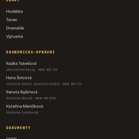
OBORY
Hudebka
Tanec
Dramaťák
Výtvarka
EKONOMICKO-SPRÁVNÍ
Radka Tobešová
ekonomka školy · 466 415 701
Hana Šolcová
mzdová účetní, spisová služba · 466 415 701
Renata Ryšinová
školnice (Nová) · 466 415 535
Kateřina Menčíková
školnice (Lonkova)
DOKUMENTY