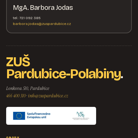
MgA. Barbora Jodas
tel.: 721 092 385
barbora.jodas@zuspardubice.cz
ZUŠ
.
Pardubice-Polabiny
Lonkova 510, Pardubice
466 400 310
·
info@zuspardubice.cz