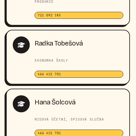
PRODUKCE
721 092 385
Radka Tobešová
EKONOMKA ŠKOLY
466 415 701
Hana Šolcová
MZDOVÁ ÚČETNÍ, SPISOVÁ SLUŽBA
466 415 701