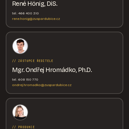
René Hönig, DiS.
tel.: 466 400 310
rene.honig@zuspardubice.cz
// ZÁSTUPCE ŘEDITELE
Mgr. Ondřej Hromádko, Ph.D.
tel.: 608 150 770
ondrej.hromadko@zuspardubice.cz
// PRODUKCE