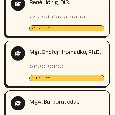
René Hönig, DiS.
STATUTÁRNÍ ZÁSTUPCE ŘEDITELE
466 400 310
Mgr. Ondřej Hromádko, Ph.D.
ZÁSTUPCE ŘEDITELE
608 150 770
MgA. Barbora Jodas