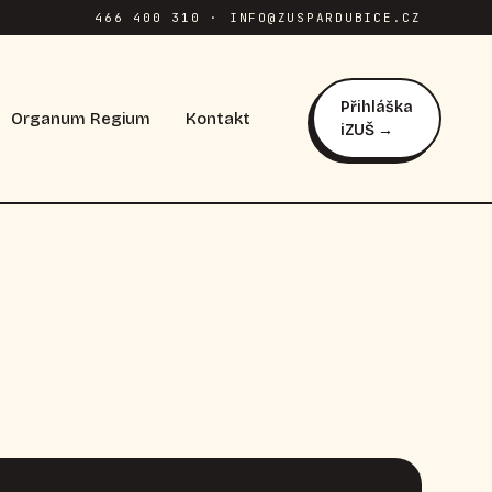
466 400 310 · INFO@ZUSPARDUBICE.CZ
Přihláška
Organum Regium
Kontakt
iZUŠ →