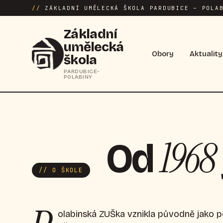
//
ZÁKLADNÍ UMĚLECKÁ ŠKOLA PARDUBICE – POLAB
Základní
umělecká
Obory
Aktuality
škola
PARDUBICE-
POLABINY
1968
Od
// O ŠKOLE
olabinská ZUŠka vznikla původně jako 