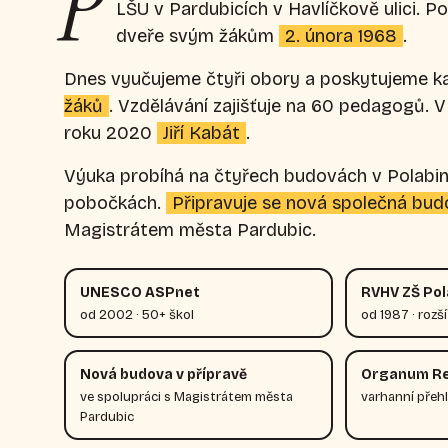
P
LŠU v Pardubicích v Havlíčkově ulici. P
dveře svým žákům
2. února 1968
.
Dnes vyučujeme čtyři obory a poskytujeme k
žáků
. Vzdělávání zajišťuje na 60 pedagogů. V 
roku 2020
Jiří Kabát
.
Výuka probíhá na čtyřech budovách v Polabin
pobočkách.
Připravuje se nová společná bu
Magistrátem města Pardubic.
UNESCO ASPnet
RVHV ZŠ Pola
od 2002 · 50+ škol
od 1987 · rozš
Nová budova v přípravě
Organum R
ve spolupráci s Magistrátem města
varhanní přeh
Pardubic