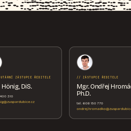
TUTÁRNÍ ZÁSTUPCE ŘEDITELE
// ZÁSTUPCE ŘEDITELE
 Hönig, DiS.
Mgr. Ondřej Hromá
Ph.D.
6 400 310
nig@zuspardubice.cz
tel.: 608 150 770
ondrej.hromadko@zuspardubice