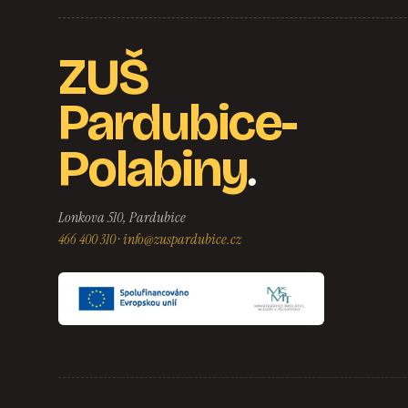
ZUŠ
Pardubice-
.
Polabiny
Lonkova 510, Pardubice
466 400 310
·
info@zuspardubice.cz