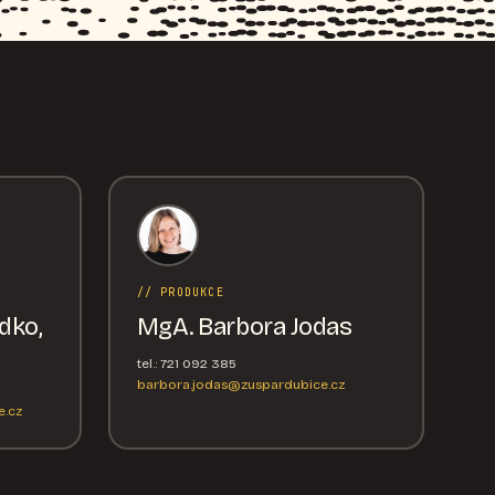
// PRODUKCE
dko,
MgA. Barbora Jodas
tel.: 721 092 385
barbora.jodas@zuspardubice.cz
.cz