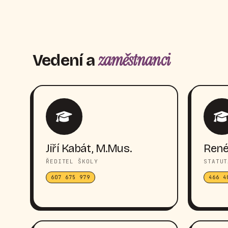
zaměstnanci
Vedení a
Jiří Kabát, M.Mus.
René
ŘEDITEL ŠKOLY
STATUT
607 675 979
466 4