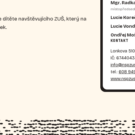
Mgr. Radk
místopředsed
Lucie Kor
dítěte navštěvujícího ZUŠ, který na
Lucie Vond
ek.
Ondřej Moš
KONTAKT
Lonkova 510
IČ: 674404
info@nspzus
tel.:
608 949
www.nspzus