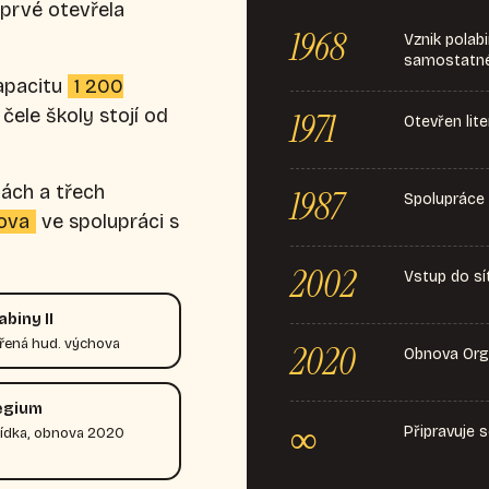
oprvé otevřela
1968
Vznik polab
samostatné
apacitu
1 200
čele školy stojí od
1971
Otevřen lit
ách a třech
1987
Spolupráce 
dova
ve spolupráci s
2002
Vstup do s
biny II
ířená hud. výchova
2020
Obnova Orga
egium
∞
Připravuje 
lídka, obnova 2020