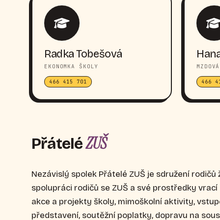
Radka Tobešová
Hana
EKONOMKA ŠKOLY
MZDOVÁ
466 415 701
466 4
ZUŠ
Přátelé
Nezávislý spolek Přátelé ZUŠ je sdružení rodičů 
spolupráci rodičů se ZUŠ a své prostředky vrac
akce a projekty školy, mimoškolní aktivity, vstu
představení, soutěžní poplatky, dopravu na sou