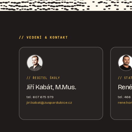
// VEDENÍ & KONTAKT
// ŘEDITEL ŠKOLY
// STA
Jiří Kabát, M.Mus.
René
tel.: 607 675 979
tel.: 46
jiri.kabat@zuspardubice.cz
rene.ho