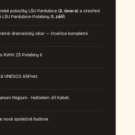
inské pobočky LŠU Pardubice (
2. února
) a otevření
 LŠU Pardubice-Polabiny (
1. září
).
erárně-dramatický obor — čtveřice kompletní.
s RVHV ZŠ Polabiny II.
ítě UNESCO ASPnet.
num Regium · ředitelem Jiří Kabát.
se nová společná budova.