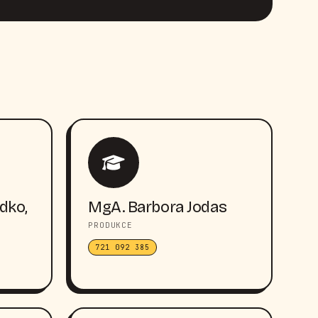
dko,
MgA. Barbora Jodas
PRODUKCE
721 092 385