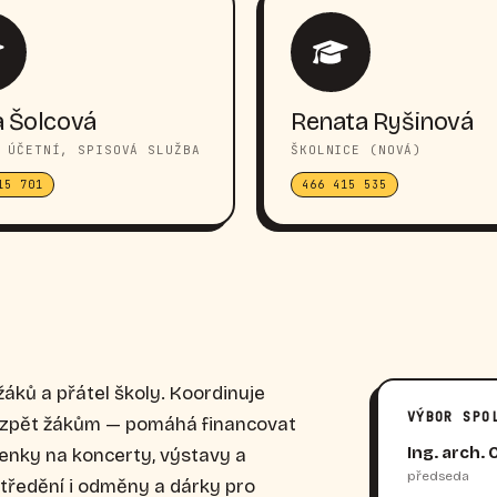
 Šolcová
Renata Ryšinová
 ÚČETNÍ, SPISOVÁ SLUŽBA
ŠKOLNICE (NOVÁ)
15 701
466 415 535
žáků a přátel školy. Koordinuje
VÝBOR SPO
í zpět žákům — pomáhá financovat
Ing. arch. 
penky na koncerty, výstavy a
předseda
středění i odměny a dárky pro