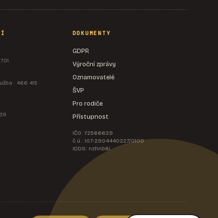
NÍ
DOKUMENTY
GDPR
 701
Výroční zprávy
Oznamovatelé
užba · 466 415
ŠVP
Pro rodiče
535
Přístupnost
IČO: 72566639
č.ú.: 107-2904440227/0100
IDDS: nzhnb8i