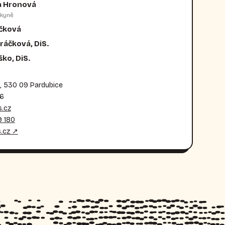
a Hronová
kyně
ečková
ráčková, DiS.
ko, DiS.
, 530 09 Pardubice
36
.cz
 180
.cz ↗