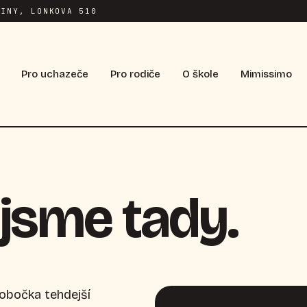
INY, LONKOVA 510
Pro uchazeče
Pro rodiče
O škole
Mimissimo
jsme tady.
pobočka tehdejší