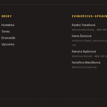
OBORY
EKONOMICKO-SPRÁV
Hudebka
Radka Tobešová
ekonomka školy · 466 415
Tanec
Hana Šolcová
Dramaťák
mzdová účetní, spisová sl
Výtvarka
701
Renata Ryšinová
školnice (Nová) · 466 415 
Kateřina Menčíková
školnice (Lonkova)