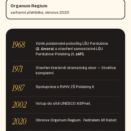
Organum Regium
varhanní přehlídka, obnova 2020
1968
Vznik polabinské pobočky LŠU Pardubice
(
2. února
) a otevření samostatné LŠU
Pardubice-Polabiny (
1. září
).
1971
Otevřen literárně-dramatický obor — čtveřice
kompletní.
1987
Spolupráce s RVHV ZŠ Polabiny II.
2002
Vstup do sítě UNESCO ASPnet.
2020
Obnova Organum Regium · ředitelem Jiří Kabát.