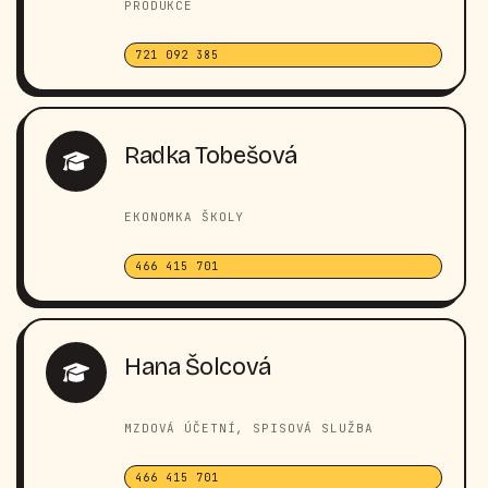
PRODUKCE
721 092 385
Radka Tobešová
EKONOMKA ŠKOLY
466 415 701
Hana Šolcová
MZDOVÁ ÚČETNÍ, SPISOVÁ SLUŽBA
466 415 701