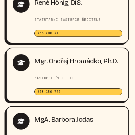
René Hönig, DiS.
STATUTÁRNÍ ZÁSTUPCE ŘEDITELE
466 400 310
Mgr. Ondřej Hromádko, Ph.D.
ZÁSTUPCE ŘEDITELE
608 150 770
MgA. Barbora Jodas