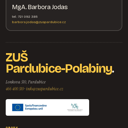
MgA. Barbora Jodas
tel.: 721 092 385
barbora.jodas@zuspardubice.cz
ZUŠ
.
Pardubice-Polabiny
Lonkova 510, Pardubice
466 400 310
·
info@zuspardubice.cz