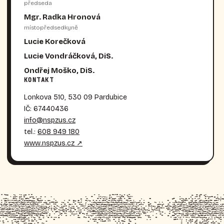
předseda
Mgr. Radka Hronová
místopředsedkyně
Lucie Korečková
Lucie Vondráčková, DiS.
Ondřej Moško, DiS.
KONTAKT
Lonkova 510, 530 09 Pardubice
IČ: 67440436
info@nspzus.cz
tel.:
608 949 180
www.nspzus.cz ↗