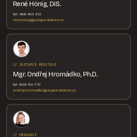
René Hönig, DiS.
tel.: 466 400 310
rene.honig@zuspardubice.cz
// ZÁSTUPCE ŘEDITELE
Mgr. Ondřej Hromádko, Ph.D.
tel.: 608 150 770
ondrej.hromadko@zuspardubice.cz
// PRODUKCE