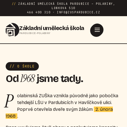
//
ZÁKLADNÍ UMĚLECKÁ ŠKOLA PARDUBICE – POLABINY,
LONKOVA 510
466 400 310 · INFO@ZUSPARDUBICE.CZ
Základní umělecká škola
PARDUBICE-POLABINY
// O ŠKOLE
1968
Od
jsme tady.
P
olabinská ZUŠka vznikla původně jako pobočka
tehdejší LŠU v Pardubicích v Havlíčkově ulici.
Poprvé otevřela dveře svým žákům
2. února
1968
.