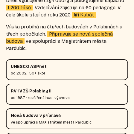
Dnes vyučujeme čtyři obory a poskytujeme kapacitu
1 200 žáků
. Vzdělávání zajišťuje na 60 pedagogů. V
čele školy stojí od roku 2020
Jiří Kabát
.
Výuka probíhá na čtyřech budovách v Polabinách a
třech pobočkách.
Připravuje se nová společná
budova
ve spolupráci s Magistrátem města
Pardubic.
UNESCO ASPnet
od 2002 · 50+ škol
RVHV ZŠ Polabiny II
od 1987 · rozšířená hud. výchova
Nová budova v přípravě
ve spolupráci s Magistrátem města Pardubic