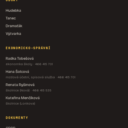
OBORY
Hudebka
Tanec
Dramaťák
Výtvarka
EKONOMICKO-SPRÁVNÍ
Radka Tobešová
ekonomka školy · 466 415 701
Hana Šolcová
mzdová účetní, spisová služba · 466 415 701
Renata Ryšinová
školnice (Nová) · 466 415 535
Kateřina Menčíková
školnice (Lonkova)
DOKUMENTY