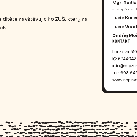
Mgr. Radk
místopředsed
Lucie Kor
dítěte navštěvujícího ZUŠ, který na
Lucie Vond
ek.
Ondřej Moš
KONTAKT
Lonkova 510
IČ: 674404
info@nspzus
tel.:
608 949
www.nspzus