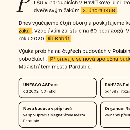
P
LŠU v Pardubicích v Havlíčkově ulici. P
dveře svým žákům
2. února 1968
.
Dnes vyučujeme čtyři obory a poskytujeme k
žáků
. Vzdělávání zajišťuje na 60 pedagogů. V 
roku 2020
Jiří Kabát
.
Výuka probíhá na čtyřech budovách v Polabin
pobočkách.
Připravuje se nová společná bu
Magistrátem města Pardubic.
UNESCO ASPnet
RVHV ZŠ Pola
od 2002 · 50+ škol
od 1987 · rozš
Nová budova v přípravě
Organum R
ve spolupráci s Magistrátem města
varhanní přeh
Pardubic