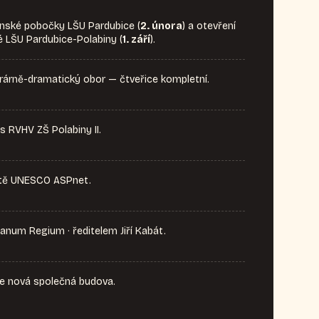
inské pobočky LŠU Pardubice (
2. února
) a otevření
 LŠU Pardubice-Polabiny (
1. září
).
erárně-dramatický obor — čtveřice kompletní.
s RVHV ZŠ Polabiny II.
ítě UNESCO ASPnet.
num Regium · ředitelem Jiří Kabát.
se nová společná budova.