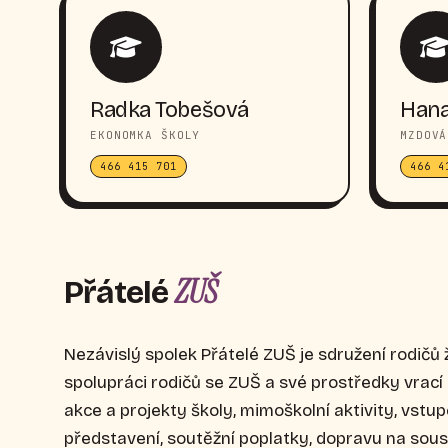
Radka Tobešová
Hana
EKONOMKA ŠKOLY
MZDOVÁ
466 415 701
466 4
ZUŠ
Přátelé
Nezávislý spolek Přátelé ZUŠ je sdružení rodičů 
spolupráci rodičů se ZUŠ a své prostředky vrac
akce a projekty školy, mimoškolní aktivity, vstu
představení, soutěžní poplatky, dopravu na sou