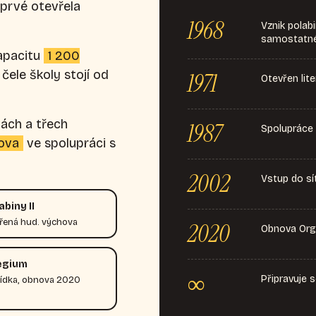
oprvé otevřela
1968
Vznik polab
samostatné
apacitu
1 200
čele školy stojí od
1971
Otevřen lit
ách a třech
1987
Spolupráce 
dova
ve spolupráci s
2002
Vstup do s
biny II
ířená hud. výchova
2020
Obnova Orga
egium
∞
Připravuje 
lídka, obnova 2020