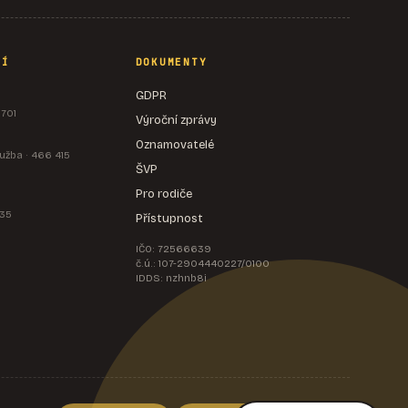
NÍ
DOKUMENTY
GDPR
 701
Výroční zprávy
Oznamovatelé
užba · 466 415
ŠVP
Pro rodiče
535
Přístupnost
IČO: 72566639
č.ú.: 107-2904440227/0100
IDDS: nzhnb8i