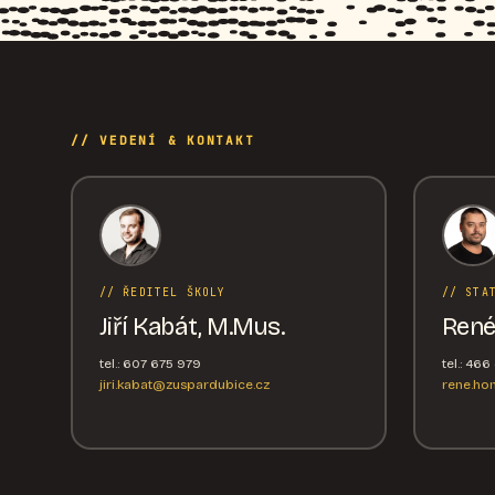
// VEDENÍ & KONTAKT
// ŘEDITEL ŠKOLY
// STA
Jiří Kabát, M.Mus.
René
tel.: 607 675 979
tel.: 46
jiri.kabat@zuspardubice.cz
rene.ho