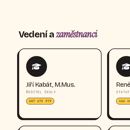
zaměstnanci
Vedení a
Jiří Kabát, M.Mus.
René
ŘEDITEL ŠKOLY
STATUT
607 675 979
466 4