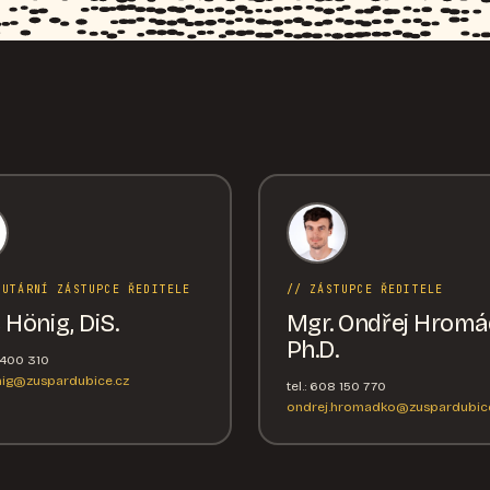
TUTÁRNÍ ZÁSTUPCE ŘEDITELE
// ZÁSTUPCE ŘEDITELE
 Hönig, DiS.
Mgr. Ondřej Hromá
Ph.D.
6 400 310
nig@zuspardubice.cz
tel.: 608 150 770
ondrej.hromadko@zuspardubice