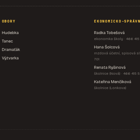
OBORY
EKONOMICKO-SPRÁV
Hudebka
Radka Tobešová
ekonomka školy · 466 415
Tanec
Hana Šolcová
Dramaťák
mzdová účetní, spisová sl
Výtvarka
701
Renata Ryšinová
školnice (Nová) · 466 415 
Kateřina Menčíková
školnice (Lonkova)