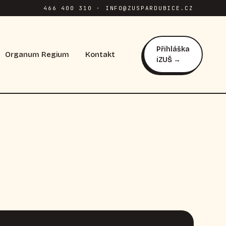
466 400 310 · INFO@ZUSPARDUBICE.CZ
Přihláška
Organum Regium
Kontakt
iZUŠ →