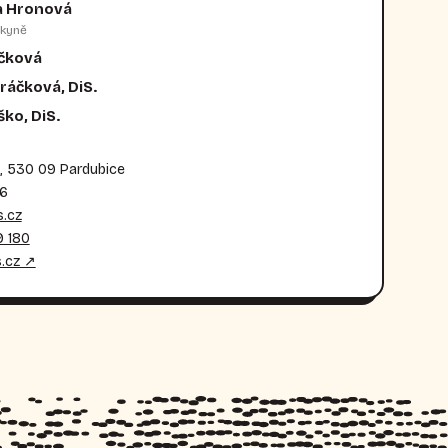
a Hronová
kyně
ečková
ráčková, DiS.
ko, DiS.
, 530 09 Pardubice
36
.cz
 180
.cz ↗