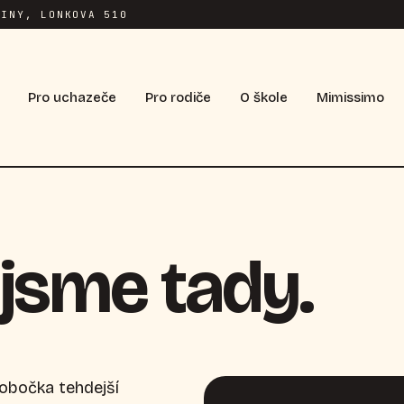
INY, LONKOVA 510
Pro uchazeče
Pro rodiče
O škole
Mimissimo
jsme tady.
pobočka tehdejší