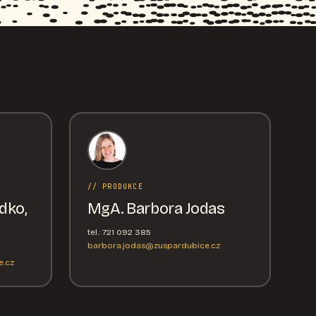
// PRODUKCE
dko,
MgA. Barbora Jodas
tel.: 721 092 385
barbora.jodas@zuspardubice.cz
.cz