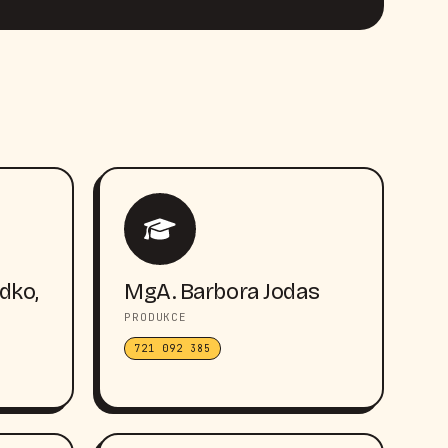
dko,
MgA. Barbora Jodas
PRODUKCE
721 092 385