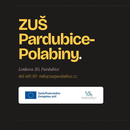
ZUŠ
Pardubice-
.
Polabiny
Lonkova 510, Pardubice
466 400 310
·
info@zuspardubice.cz