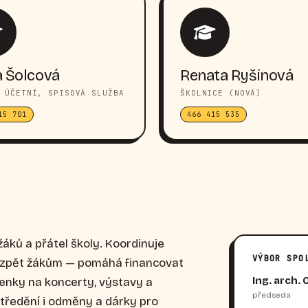
 Šolcová
Renata Ryšinová
 ÚČETNÍ, SPISOVÁ SLUŽBA
ŠKOLNICE (NOVÁ)
15 701
466 415 535
žáků a přátel školy. Koordinuje
VÝBOR SPO
í zpět žákům — pomáhá financovat
Ing. arch. 
penky na koncerty, výstavy a
předseda
středění i odměny a dárky pro