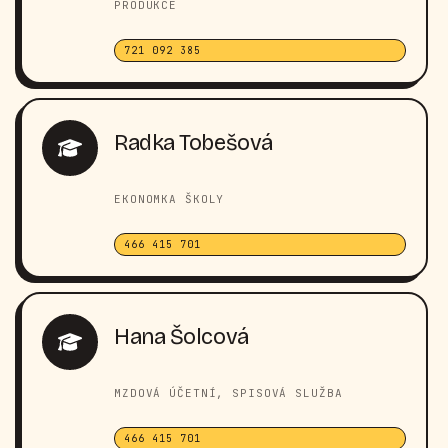
PRODUKCE
721 092 385
Radka Tobešová
EKONOMKA ŠKOLY
466 415 701
Hana Šolcová
MZDOVÁ ÚČETNÍ, SPISOVÁ SLUŽBA
466 415 701