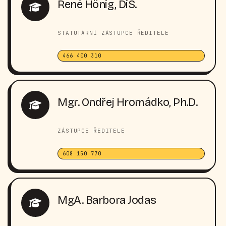
René Hönig, DiS.
STATUTÁRNÍ ZÁSTUPCE ŘEDITELE
466 400 310
Mgr. Ondřej Hromádko, Ph.D.
ZÁSTUPCE ŘEDITELE
608 150 770
MgA. Barbora Jodas