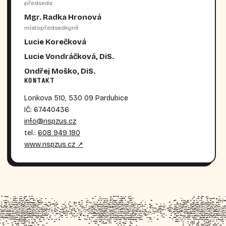
předseda
Mgr. Radka Hronová
místopředsedkyně
Lucie Korečková
Lucie Vondráčková, DiS.
Ondřej Moško, DiS.
KONTAKT
Lonkova 510, 530 09 Pardubice
IČ: 67440436
info@nspzus.cz
tel.:
608 949 180
www.nspzus.cz ↗