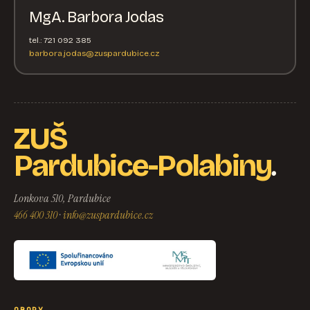
MgA. Barbora Jodas
tel.: 721 092 385
barbora.jodas@zuspardubice.cz
ZUŠ
.
Pardubice-Polabiny
Lonkova 510, Pardubice
466 400 310
·
info@zuspardubice.cz