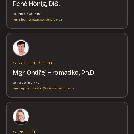
René Hönig, DiS.
tel.: 466 400 310
rene.honig@zuspardubice.cz
// ZÁSTUPCE ŘEDITELE
Mgr. Ondřej Hromádko, Ph.D.
tel.: 608 150 770
ondrej.hromadko@zuspardubice.cz
// PRODUKCE