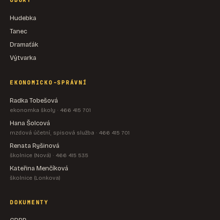
OBORY
Hudebka
Tanec
Dramaťák
Výtvarka
EKONOMICKO-SPRÁVNÍ
Radka Tobešová
ekonomka školy · 466 415 701
Hana Šolcová
mzdová účetní, spisová služba · 466 415 701
Renata Ryšinová
školnice (Nová) · 466 415 535
Kateřina Menčíková
školnice (Lonkova)
DOKUMENTY