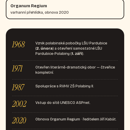
Organum Regium
varhanní přehlídka, obnova 2020
1968
Vznik polabinské pobočky LŠU Pardubice
(
2. února
) a otevření samostatné LŠU
Pardubice-Polabiny (
1. září
).
1971
Otevřen literárně-dramatický obor — čtveřice
kompletní.
1987
Spolupráce s RVHV ZŠ Polabiny II.
2002
Vstup do sítě UNESCO ASPnet.
2020
Obnova Organum Regium · ředitelem Jiří Kabát.