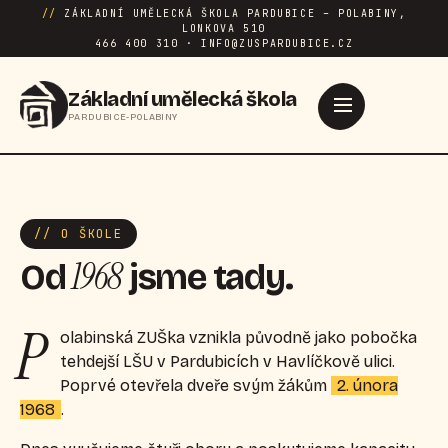
//
ZÁKLADNÍ UMĚLECKÁ ŠKOLA PARDUBICE – POLABINY,
LONKOVA 510
466 400 310 · INFO@ZUSPARDUBICE.CZ
Základní umělecká škola
PARDUBICE-POLABINY
// O ŠKOLE
1968
Od
jsme tady.
P
olabinská ZUŠka vznikla původně jako pobočka
tehdejší LŠU v Pardubicích v Havlíčkově ulici.
Poprvé otevřela dveře svým žákům
2. února
1968
.