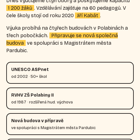
Dnes vyučujeme čtyři obory a poskytujeme kapacitu
1 200 žáků
. Vzdělávání zajišťuje na 60 pedagogů. V
čele školy stojí od roku 2020
Jiří Kabát
.
Výuka probíhá na čtyřech budovách v Polabinách a
třech pobočkách.
Připravuje se nová společná
budova
ve spolupráci s Magistrátem města
Pardubic.
UNESCO ASPnet
od 2002 · 50+ škol
RVHV ZŠ Polabiny II
od 1987 · rozšířená hud. výchova
Nová budova v přípravě
ve spolupráci s Magistrátem města Pardubic