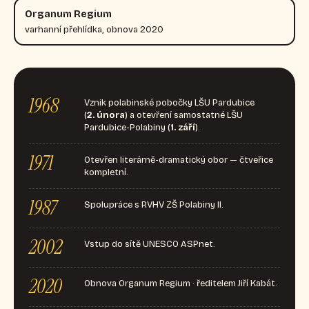
Organum Regium
varhanní přehlídka, obnova 2020
1968
Vznik polabinské pobočky LŠU Pardubice
(
2. února
) a otevření samostatné LŠU
Pardubice-Polabiny (
1. září
).
1971
Otevřen literárně-dramatický obor — čtveřice
kompletní.
1987
Spolupráce s RVHV ZŠ Polabiny II.
2002
Vstup do sítě UNESCO ASPnet.
2020
Obnova Organum Regium · ředitelem Jiří Kabát.