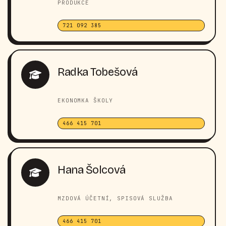
PRODUKCE
721 092 385
Radka Tobešová
EKONOMKA ŠKOLY
466 415 701
Hana Šolcová
MZDOVÁ ÚČETNÍ, SPISOVÁ SLUŽBA
466 415 701