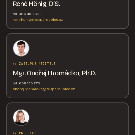
René Hönig, DiS.
tel.: 466 400 310
rene.honig@zuspardubice.cz
// ZÁSTUPCE ŘEDITELE
Mgr. Ondřej Hromádko, Ph.D.
tel.: 608 150 770
ondrej.hromadko@zuspardubice.cz
// PRODUKCE