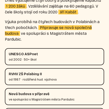
Dnes vyučujeme čtyři obory a poskytujeme kapacitu
1 200 žáků
. Vzdělávání zajišťuje na 60 pedagogů. V
čele školy stojí od roku 2020
Jiří Kabát
.
Výuka probíhá na čtyřech budovách v Polabinách a
třech pobočkách.
Připravuje se nová společná
budova
ve spolupráci s Magistrátem města
Pardubic.
UNESCO ASPnet
od 2002 · 50+ škol
RVHV ZŠ Polabiny II
od 1987 · rozšířená hud. výchova
Nová budova v přípravě
ve spolupráci s Magistrátem města Pardubic