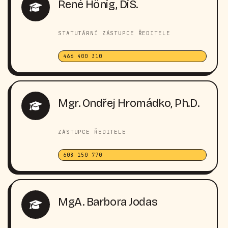
René Hönig, DiS.
STATUTÁRNÍ ZÁSTUPCE ŘEDITELE
466 400 310
Mgr. Ondřej Hromádko, Ph.D.
ZÁSTUPCE ŘEDITELE
608 150 770
MgA. Barbora Jodas