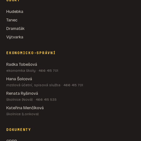
OBORY
Hudebka
Tanec
Dramaťák
Výtvarka
EKONOMICKO-SPRÁVNÍ
Radka Tobešová
ekonomka školy · 466 415 701
Hana Šolcová
mzdová účetní, spisová služba · 466 415 701
Renata Ryšinová
školnice (Nová) · 466 415 535
Kateřina Menčíková
školnice (Lonkova)
DOKUMENTY