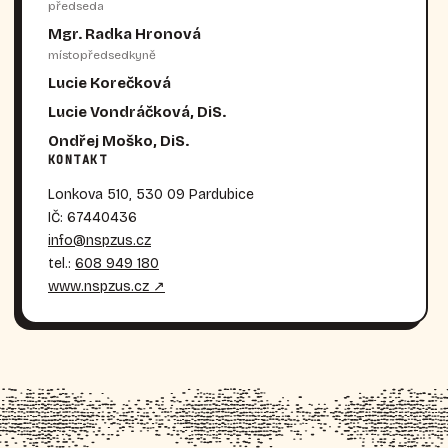
předseda
Mgr. Radka Hronová
místopředsedkyně
Lucie Korečková
Lucie Vondráčková, DiS.
Ondřej Moško, DiS.
KONTAKT
Lonkova 510, 530 09 Pardubice
IČ: 67440436
info@nspzus.cz
tel.:
608 949 180
www.nspzus.cz ↗