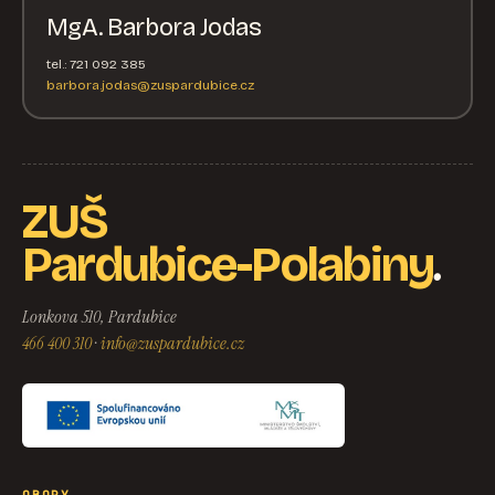
MgA. Barbora Jodas
tel.: 721 092 385
barbora.jodas@zuspardubice.cz
ZUŠ
.
Pardubice-Polabiny
Lonkova 510, Pardubice
466 400 310
·
info@zuspardubice.cz