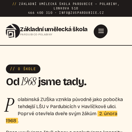
//
ZÁKLADNÍ UMĚLECKÁ ŠKOLA PARDUBICE – POLABINY,
LONKOVA 510
466 400 310 · INFO@ZUSPARDUBICE.CZ
Základní umělecká škola
PARDUBICE-POLABINY
// O ŠKOLE
1968
Od
jsme tady.
P
olabinská ZUŠka vznikla původně jako pobočka
tehdejší LŠU v Pardubicích v Havlíčkově ulici.
Poprvé otevřela dveře svým žákům
2. února
1968
.