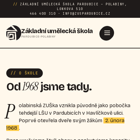
//
ZÁKLADNÍ UMĚLECKÁ ŠKOLA PARDUBICE – POLABINY,
LONKOVA 510
466 400 310 · INFO@ZUSPARDUBICE.CZ
Základní umělecká škola
PARDUBICE-POLABINY
// O ŠKOLE
1968
Od
jsme tady.
P
olabinská ZUŠka vznikla původně jako pobočka
tehdejší LŠU v Pardubicích v Havlíčkově ulici.
Poprvé otevřela dveře svým žákům
2. února
1968
.