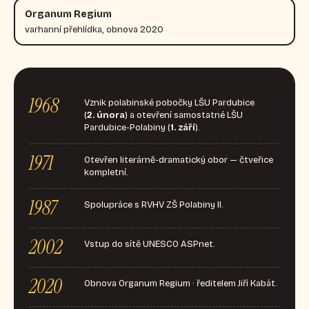
Organum Regium
varhanní přehlídka, obnova 2020
1968
Vznik polabinské pobočky LŠU Pardubice
(
2. února
) a otevření samostatné LŠU
Pardubice-Polabiny (
1. září
).
1971
Otevřen literárně-dramatický obor — čtveřice
kompletní.
1987
Spolupráce s RVHV ZŠ Polabiny II.
2002
Vstup do sítě UNESCO ASPnet.
2020
Obnova Organum Regium · ředitelem Jiří Kabát.