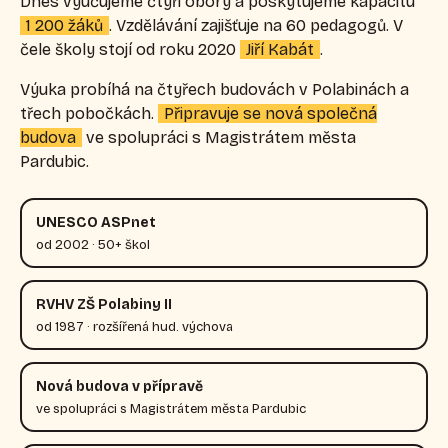
Dnes vyučujeme čtyři obory a poskytujeme kapacitu
1 200 žáků
. Vzdělávání zajišťuje na 60 pedagogů. V
čele školy stojí od roku 2020
Jiří Kabát
.
Výuka probíhá na čtyřech budovách v Polabinách a
třech pobočkách.
Připravuje se nová společná
budova
ve spolupráci s Magistrátem města
Pardubic.
UNESCO ASPnet
od 2002 · 50+ škol
RVHV ZŠ Polabiny II
od 1987 · rozšířená hud. výchova
Nová budova v přípravě
ve spolupráci s Magistrátem města Pardubic