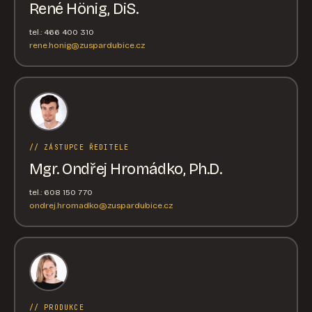
René Hönig, DiS.
tel.: 466 400 310
rene.honig@zuspardubice.cz
// ZÁSTUPCE ŘEDITELE
Mgr. Ondřej Hromádko, Ph.D.
tel.: 608 150 770
ondrej.hromadko@zuspardubice.cz
// PRODUKCE