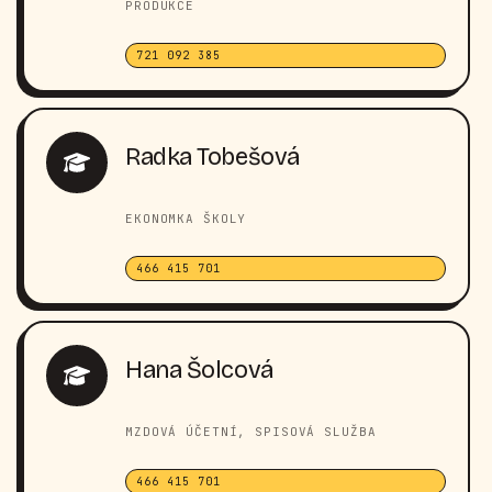
PRODUKCE
721 092 385
Radka Tobešová
EKONOMKA ŠKOLY
466 415 701
Hana Šolcová
MZDOVÁ ÚČETNÍ, SPISOVÁ SLUŽBA
466 415 701