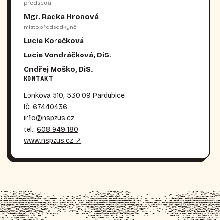
předseda
Mgr. Radka Hronová
místopředsedkyně
Lucie Korečková
Lucie Vondráčková, DiS.
Ondřej Moško, DiS.
KONTAKT
Lonkova 510, 530 09 Pardubice
IČ: 67440436
info@nspzus.cz
tel.:
608 949 180
www.nspzus.cz ↗