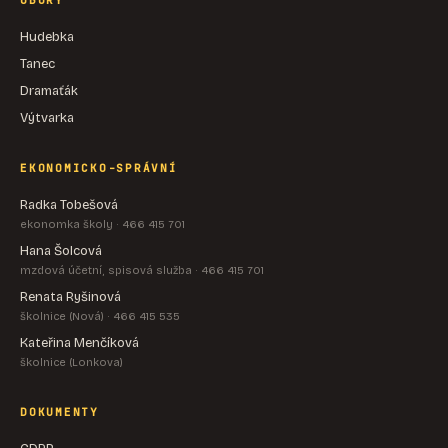
OBORY
Hudebka
Tanec
Dramaťák
Výtvarka
EKONOMICKO-SPRÁVNÍ
Radka Tobešová
ekonomka školy · 466 415 701
Hana Šolcová
mzdová účetní, spisová služba · 466 415 701
Renata Ryšinová
školnice (Nová) · 466 415 535
Kateřina Menčíková
školnice (Lonkova)
DOKUMENTY