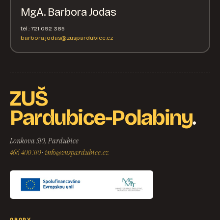
MgA. Barbora Jodas
tel.: 721 092 385
barbora.jodas@zuspardubice.cz
ZUŠ
.
Pardubice-Polabiny
Lonkova 510, Pardubice
466 400 310
·
info@zuspardubice.cz