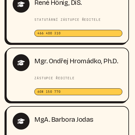
René Hönig, DiS.
STATUTÁRNÍ ZÁSTUPCE ŘEDITELE
466 400 310
Mgr. Ondřej Hromádko, Ph.D.
ZÁSTUPCE ŘEDITELE
608 150 770
MgA. Barbora Jodas