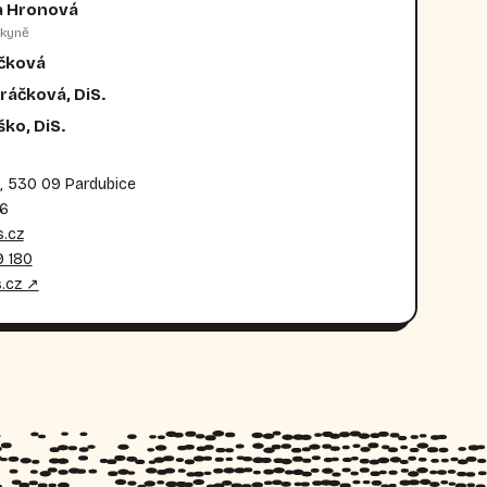
a Hronová
kyně
ečková
ráčková, DiS.
ko, DiS.
, 530 09 Pardubice
36
.cz
 180
.cz ↗