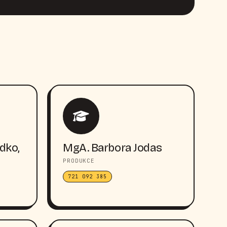
dko,
MgA. Barbora Jodas
PRODUKCE
721 092 385