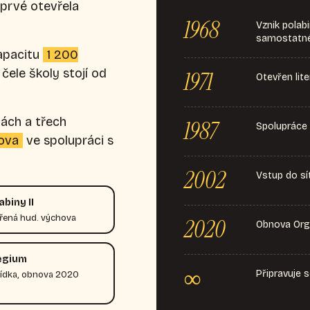
oprvé otevřela
1968
Vznik polab
samostatné
apacitu
1 200
čele školy stojí od
1971
Otevřen lit
ách a třech
1987
Spolupráce 
dova
ve spolupráci s
2002
Vstup do s
biny II
ířená hud. výchova
2020
Obnova Orga
egium
∞
Připravuje 
lídka, obnova 2020