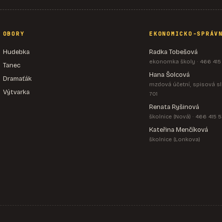
OBORY
EKONOMICKO-SPRÁV
Hudebka
Radka Tobešová
ekonomka školy · 466 415
Tanec
Hana Šolcová
Dramaťák
mzdová účetní, spisová sl
Výtvarka
701
Renata Ryšinová
školnice (Nová) · 466 415 
Kateřina Menčíková
školnice (Lonkova)