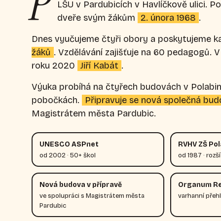
P
LŠU v Pardubicích v Havlíčkově ulici. P
dveře svým žákům
2. února 1968
.
Dnes vyučujeme čtyři obory a poskytujeme k
žáků
. Vzdělávání zajišťuje na 60 pedagogů. V 
roku 2020
Jiří Kabát
.
Výuka probíhá na čtyřech budovách v Polabin
pobočkách.
Připravuje se nová společná bu
Magistrátem města Pardubic.
UNESCO ASPnet
RVHV ZŠ Pola
od 2002 · 50+ škol
od 1987 · rozš
Nová budova v přípravě
Organum R
ve spolupráci s Magistrátem města
varhanní přeh
Pardubic