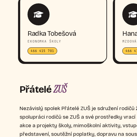
Radka Tobešová
Hana
EKONOMKA ŠKOLY
MZDOVÁ
466 415 701
466 4
ZUŠ
Přátelé
Nezávislý spolek Přátelé ZUŠ je sdružení rodičů 
spolupráci rodičů se ZUŠ a své prostředky vrac
akce a projekty školy, mimoškolní aktivity, vstu
představení, soutěžní poplatky, dopravu na sou