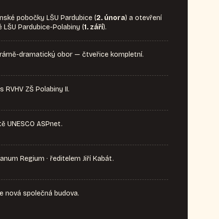
inské pobočky LŠU Pardubice (
2. února
) a otevření
 LŠU Pardubice-Polabiny (
1. září
).
erárně-dramatický obor — čtveřice kompletní.
s RVHV ZŠ Polabiny II.
ítě UNESCO ASPnet.
num Regium · ředitelem Jiří Kabát.
se nová společná budova.