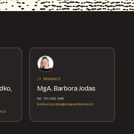
// PRODUKCE
dko,
MgA. Barbora Jodas
tel.: 721 092 385
barbora.jodas@zuspardubice.cz
.cz