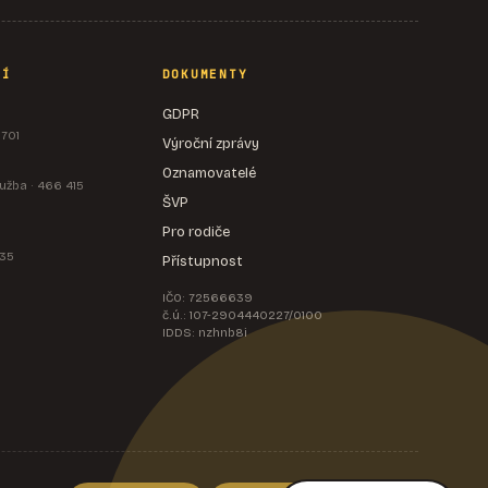
NÍ
DOKUMENTY
GDPR
 701
Výroční zprávy
Oznamovatelé
užba · 466 415
ŠVP
Pro rodiče
535
Přístupnost
IČO: 72566639
č.ú.: 107-2904440227/0100
IDDS: nzhnb8i