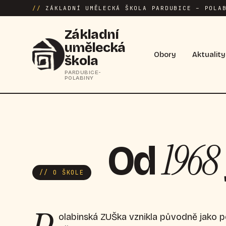
//
ZÁKLADNÍ UMĚLECKÁ ŠKOLA PARDUBICE – POLAB
Základní
umělecká
Obory
Aktuality
škola
PARDUBICE-
POLABINY
1968
Od
// O ŠKOLE
olabinská ZUŠka vznikla původně jako 