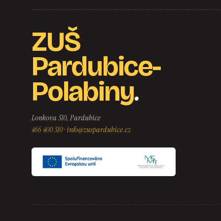
ZUŠ
Pardubice-
.
Polabiny
Lonkova 510, Pardubice
466 400 310
·
info@zuspardubice.cz