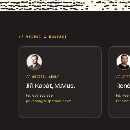
// VEDENÍ & KONTAKT
// ŘEDITEL ŠKOLY
// STA
Jiří Kabát, M.Mus.
René
tel.: 607 675 979
tel.: 46
jiri.kabat@zuspardubice.cz
rene.ho