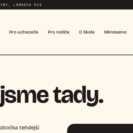
INY, LONKOVA 510
Pro uchazeče
Pro rodiče
O škole
Mimissimo
jsme tady.
pobočka tehdejší