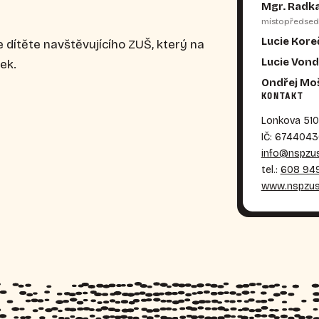
Mgr. Radk
místopředsed
Lucie Kor
dítěte navštěvujícího ZUŠ, který na
Lucie Vond
ek.
Ondřej Moš
KONTAKT
Lonkova 510
IČ: 674404
info@nspzus
tel.:
608 949
www.nspzus