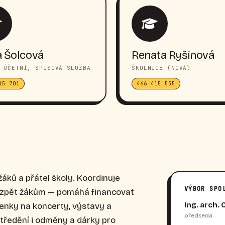
 Šolcová
Renata Ryšinová
 ÚČETNÍ, SPISOVÁ SLUŽBA
ŠKOLNICE (NOVÁ)
15 701
466 415 535
žáků a přátel školy. Koordinuje
VÝBOR SPO
í zpět žákům — pomáhá financovat
Ing. arch. 
penky na koncerty, výstavy a
předseda
středění i odměny a dárky pro