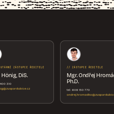
TUTÁRNÍ ZÁSTUPCE ŘEDITELE
// ZÁSTUPCE ŘEDITELE
 Hönig, DiS.
Mgr. Ondřej Hromá
Ph.D.
6 400 310
nig@zuspardubice.cz
tel.: 608 150 770
ondrej.hromadko@zuspardubice