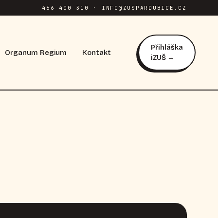
466 400 310 · INFO@ZUSPARDUBICE.CZ
Přihláška
Organum Regium
Kontakt
iZUŠ →