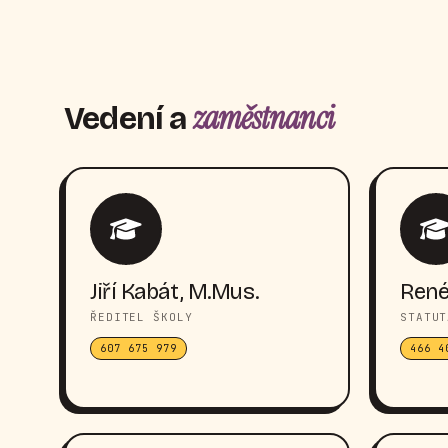
zaměstnanci
Vedení a
Jiří Kabát, M.Mus.
René
ŘEDITEL ŠKOLY
STATUT
607 675 979
466 4