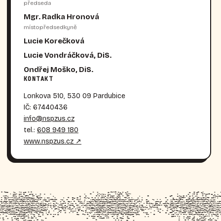
předseda
Mgr. Radka Hronová
místopředsedkyně
Lucie Korečková
Lucie Vondráčková, DiS.
Ondřej Moško, DiS.
KONTAKT
Lonkova 510, 530 09 Pardubice
IČ: 67440436
info@nspzus.cz
tel.:
608 949 180
www.nspzus.cz ↗