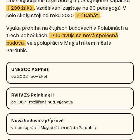
Dnes vyučujeme čtyři obory a poskytujeme kapacitu
1 200 žáků
. Vzdělávání zajišťuje na 60 pedagogů. V
čele školy stojí od roku 2020
Jiří Kabát
.
Výuka probíhá na čtyřech budovách v Polabinách a
třech pobočkách.
Připravuje se nová společná
budova
ve spolupráci s Magistrátem města
Pardubic.
UNESCO ASPnet
od 2002 · 50+ škol
RVHV ZŠ Polabiny II
od 1987 · rozšířená hud. výchova
Nová budova v přípravě
ve spolupráci s Magistrátem města Pardubic