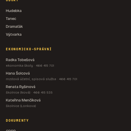
OBORY
Hudebka
Tanec
Dramaťák
Výtvarka
EKONOMICKO-SPRÁVNÍ
Radka Tobešová
ekonomka školy · 466 415 701
Hana Šolcová
mzdová účetní, spisová služba · 466 415 701
Renata Ryšinová
školnice (Nová) · 466 415 535
Kateřina Menčíková
školnice (Lonkova)
DOKUMENTY