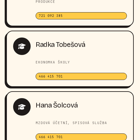
PRODUKCE
721 092 385
Radka Tobešová
EKONOMKA ŠKOLY
466 415 701
Hana Šolcová
MZDOVÁ ÚČETNÍ, SPISOVÁ SLUŽBA
466 415 701