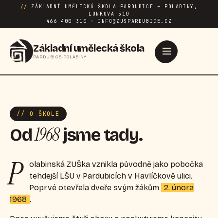
//
ZÁKLADNÍ UMĚLECKÁ ŠKOLA PARDUBICE – POLABINY,
LONKOVA 510
466 400 310 · INFO@ZUSPARDUBICE.CZ
Základní umělecká škola
PARDUBICE-POLABINY
// O ŠKOLE
1968
Od
jsme tady.
P
olabinská ZUŠka vznikla původně jako pobočka
tehdejší LŠU v Pardubicích v Havlíčkově ulici.
Poprvé otevřela dveře svým žákům
2. února
1968
.