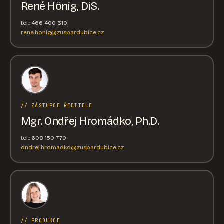
René Hönig, DiS.
tel.: 466 400 310
rene.honig@zuspardubice.cz
// ZÁSTUPCE ŘEDITELE
Mgr. Ondřej Hromádko, Ph.D.
tel.: 608 150 770
ondrej.hromadko@zuspardubice.cz
// PRODUKCE