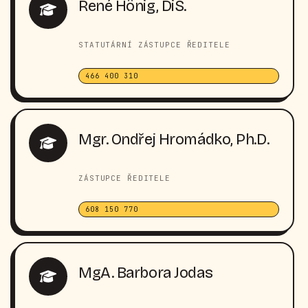
René Hönig, DiS.
STATUTÁRNÍ ZÁSTUPCE ŘEDITELE
466 400 310
Mgr. Ondřej Hromádko, Ph.D.
ZÁSTUPCE ŘEDITELE
608 150 770
MgA. Barbora Jodas