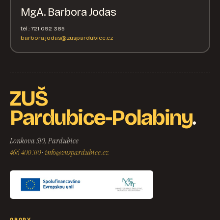
MgA. Barbora Jodas
tel.: 721 092 385
barbora.jodas@zuspardubice.cz
ZUŠ
.
Pardubice-Polabiny
Lonkova 510, Pardubice
466 400 310
·
info@zuspardubice.cz