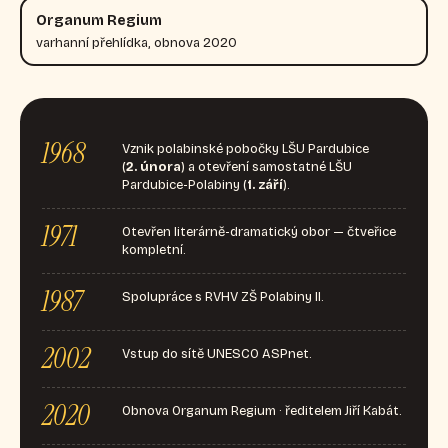
Organum Regium
varhanní přehlídka, obnova 2020
1968
Vznik polabinské pobočky LŠU Pardubice
(
2. února
) a otevření samostatné LŠU
Pardubice-Polabiny (
1. září
).
1971
Otevřen literárně-dramatický obor — čtveřice
kompletní.
1987
Spolupráce s RVHV ZŠ Polabiny II.
2002
Vstup do sítě UNESCO ASPnet.
2020
Obnova Organum Regium · ředitelem Jiří Kabát.