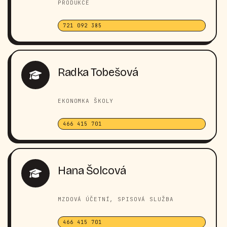
PRODUKCE
721 092 385
Radka Tobešová
EKONOMKA ŠKOLY
466 415 701
Hana Šolcová
MZDOVÁ ÚČETNÍ, SPISOVÁ SLUŽBA
466 415 701