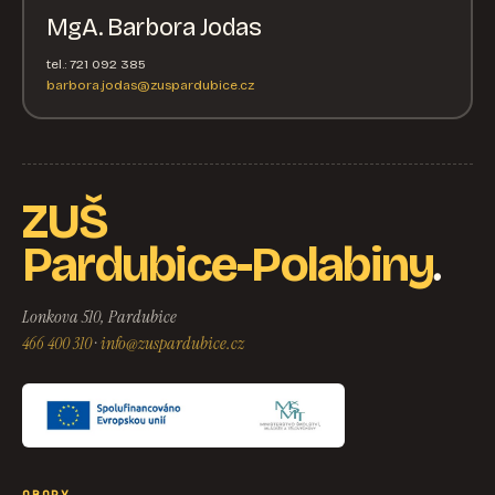
MgA. Barbora Jodas
tel.: 721 092 385
barbora.jodas@zuspardubice.cz
ZUŠ
.
Pardubice-Polabiny
Lonkova 510, Pardubice
466 400 310
·
info@zuspardubice.cz