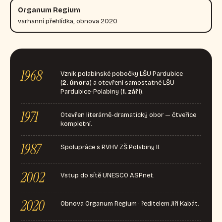
Organum Regium
varhanní přehlídka, obnova 2020
1968
Vznik polabinské pobočky LŠU Pardubice
(
2. února
) a otevření samostatné LŠU
Pardubice-Polabiny (
1. září
).
1971
Otevřen literárně-dramatický obor — čtveřice
kompletní.
1987
Spolupráce s RVHV ZŠ Polabiny II.
2002
Vstup do sítě UNESCO ASPnet.
2020
Obnova Organum Regium · ředitelem Jiří Kabát.