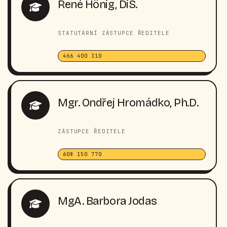
René Hönig, DiS.
STATUTÁRNÍ ZÁSTUPCE ŘEDITELE
466 400 310
Mgr. Ondřej Hromádko, Ph.D.
ZÁSTUPCE ŘEDITELE
608 150 770
MgA. Barbora Jodas