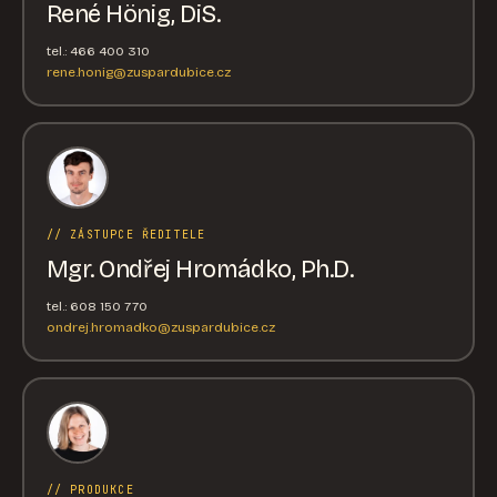
René Hönig, DiS.
tel.: 466 400 310
rene.honig@zuspardubice.cz
// ZÁSTUPCE ŘEDITELE
Mgr. Ondřej Hromádko, Ph.D.
tel.: 608 150 770
ondrej.hromadko@zuspardubice.cz
// PRODUKCE