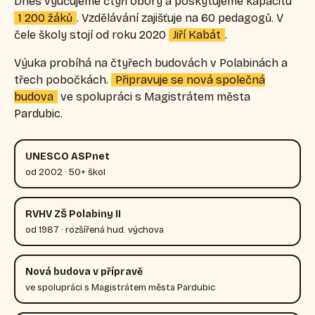
Dnes vyučujeme čtyři obory a poskytujeme kapacitu
1 200 žáků
. Vzdělávání zajišťuje na 60 pedagogů. V
čele školy stojí od roku 2020
Jiří Kabát
.
Výuka probíhá na čtyřech budovách v Polabinách a
třech pobočkách.
Připravuje se nová společná
budova
ve spolupráci s Magistrátem města
Pardubic.
UNESCO ASPnet
od 2002 · 50+ škol
RVHV ZŠ Polabiny II
od 1987 · rozšířená hud. výchova
Nová budova v přípravě
ve spolupráci s Magistrátem města Pardubic