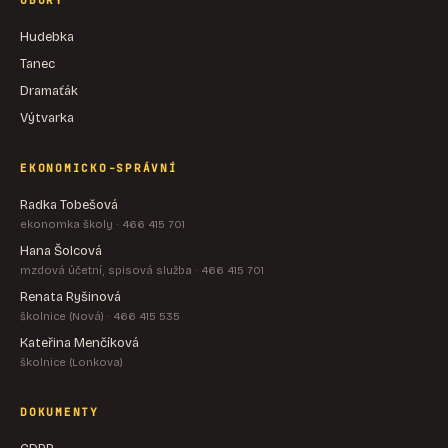
OBORY
Hudebka
Tanec
Dramaťák
Výtvarka
EKONOMICKO-SPRÁVNÍ
Radka Tobešová
ekonomka školy · 466 415 701
Hana Šolcová
mzdová účetní, spisová služba · 466 415 701
Renata Ryšinová
školnice (Nová) · 466 415 535
Kateřina Menčíková
školnice (Lonkova)
DOKUMENTY