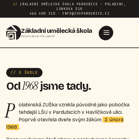
//
ZÁKLADNÍ UMĚLECKÁ ŠKOLA PARDUBICE – POLABINY,
LONKOVA 510
466 400 310 · INFO@ZUSPARDUBICE.CZ
Základní umělecká škola
PARDUBICE-POLABINY
// O ŠKOLE
1968
Od
jsme tady.
P
olabinská ZUŠka vznikla původně jako pobočka
tehdejší LŠU v Pardubicích v Havlíčkově ulici.
Poprvé otevřela dveře svým žákům
2. února
1968
.