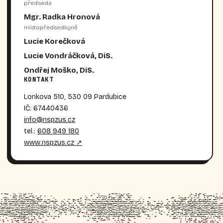
předseda
Mgr. Radka Hronová
místopředsedkyně
Lucie Korečková
Lucie Vondráčková, DiS.
Ondřej Moško, DiS.
KONTAKT
Lonkova 510, 530 09 Pardubice
IČ: 67440436
info@nspzus.cz
tel.:
608 949 180
www.nspzus.cz ↗