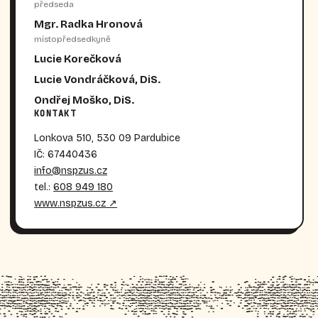
předseda
Mgr. Radka Hronová
místopředsedkyně
Lucie Korečková
Lucie Vondráčková, DiS.
Ondřej Moško, DiS.
KONTAKT
Lonkova 510, 530 09 Pardubice
IČ: 67440436
info@nspzus.cz
tel.:
608 949 180
www.nspzus.cz ↗