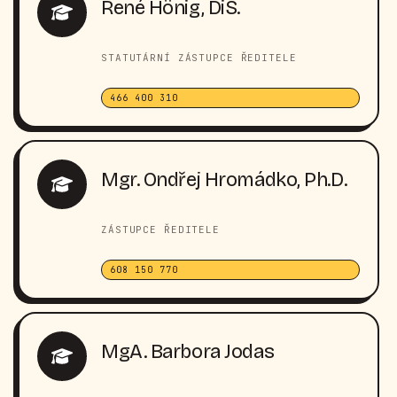
René Hönig, DiS.
STATUTÁRNÍ ZÁSTUPCE ŘEDITELE
466 400 310
Mgr. Ondřej Hromádko, Ph.D.
ZÁSTUPCE ŘEDITELE
608 150 770
MgA. Barbora Jodas