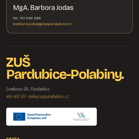
MgA. Barbora Jodas
tel.: 721 092 385
barbora.jodas@zuspardubice.cz
ZUŠ
.
Pardubice-Polabiny
Lonkova 510, Pardubice
466 400 310
·
info@zuspardubice.cz