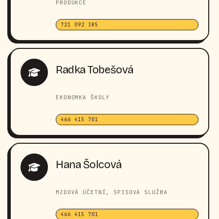
PRODUKCE
721 092 385
Radka Tobešová
EKONOMKA ŠKOLY
466 415 701
Hana Šolcová
MZDOVÁ ÚČETNÍ, SPISOVÁ SLUŽBA
466 415 701