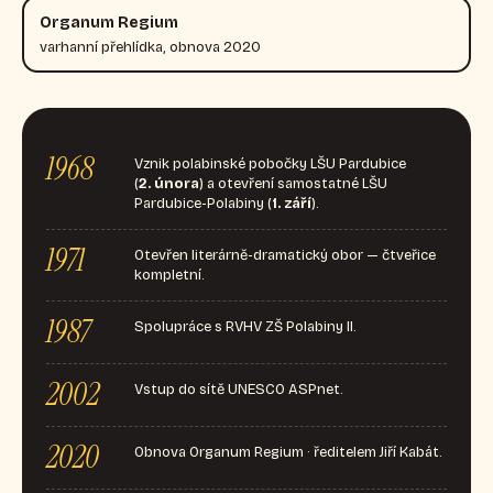
Organum Regium
varhanní přehlídka, obnova 2020
1968
Vznik polabinské pobočky LŠU Pardubice
(
2. února
) a otevření samostatné LŠU
Pardubice-Polabiny (
1. září
).
1971
Otevřen literárně-dramatický obor — čtveřice
kompletní.
1987
Spolupráce s RVHV ZŠ Polabiny II.
2002
Vstup do sítě UNESCO ASPnet.
2020
Obnova Organum Regium · ředitelem Jiří Kabát.