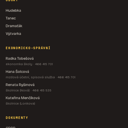
OBORY
Hudebka
Tanec
Dramaťák
Výtvarka
EKONOMICKO-SPRÁVNÍ
Radka Tobešová
ekonomka školy · 466 415 701
Hana Šolcová
mzdová účetní, spisová služba · 466 415 701
Renata Ryšinová
školnice (Nová) · 466 415 535
Kateřina Menčíková
školnice (Lonkova)
DOKUMENTY