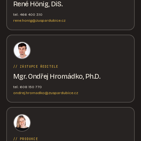
René Hönig, DiS.
tel.: 466 400 310
rene.honig@zuspardubice.cz
// ZÁSTUPCE ŘEDITELE
Mgr. Ondřej Hromádko, Ph.D.
tel.: 608 150 770
ondrej.hromadko@zuspardubice.cz
// PRODUKCE