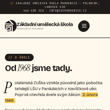
//
ZÁKLADNÍ UMĚLECKÁ ŠKOLA PARDUBICE – POLABINY,
LONKOVA 510
466 400 310 · INFO@ZUSPARDUBICE.CZ
Základní umělecká škola
PARDUBICE-POLABINY
// O ŠKOLE
1968
Od
jsme tady.
P
olabinská ZUŠka vznikla původně jako pobočka
tehdejší LŠU v Pardubicích v Havlíčkově ulici.
Poprvé otevřela dveře svým žákům
2. února
1968
.