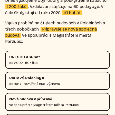
Dnes vyučujeme čtyři obory a poskytujeme kapacitu
1 200 žáků
. Vzdělávání zajišťuje na 60 pedagogů. V
čele školy stojí od roku 2020
Jiří Kabát
.
Výuka probíhá na čtyřech budovách v Polabinách a
třech pobočkách.
Připravuje se nová společná
budova
ve spolupráci s Magistrátem města
Pardubic.
UNESCO ASPnet
od 2002 · 50+ škol
RVHV ZŠ Polabiny II
od 1987 · rozšířená hud. výchova
Nová budova v přípravě
ve spolupráci s Magistrátem města Pardubic