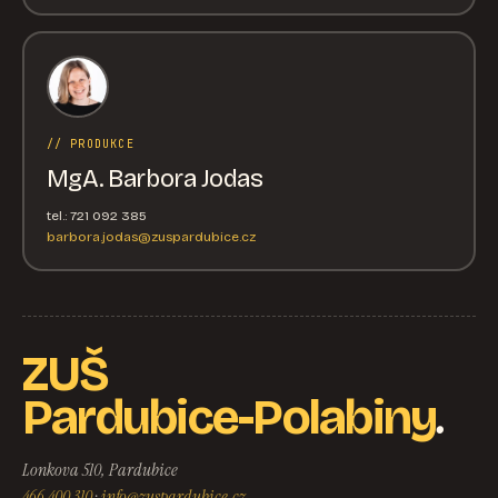
// PRODUKCE
MgA. Barbora Jodas
tel.: 721 092 385
barbora.jodas@zuspardubice.cz
ZUŠ
.
Pardubice-Polabiny
Lonkova 510, Pardubice
466 400 310
·
info@zuspardubice.cz