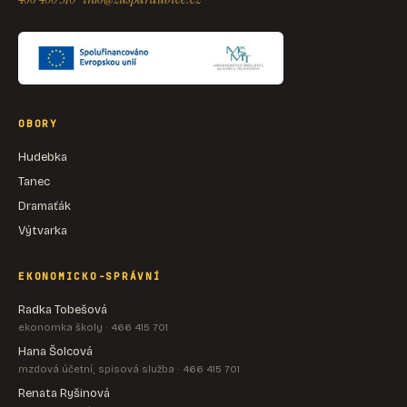
OBORY
Hudebka
Tanec
Dramaťák
Výtvarka
EKONOMICKO-SPRÁVNÍ
Radka Tobešová
ekonomka školy · 466 415 701
Hana Šolcová
mzdová účetní, spisová služba · 466 415 701
Renata Ryšinová