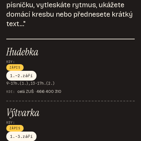
písničku, vytleskáte rytmus, ukážete
domácí kresbu nebo přednesete krátký
text…"
Hudebka
KDY:
ZÁPIS
1.–2.září
9-17h.(1.),13-17h.(2.)
celá ZUŠ · 466 400 310
KDE:
Výtvarka
KDY:
ZÁPIS
1.-3.září