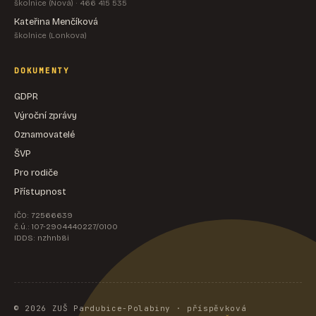
školnice (Nová) · 466 415 535
Kateřina Menčíková
školnice (Lonkova)
DOKUMENTY
GDPR
Výroční zprávy
Oznamovatelé
ŠVP
Pro rodiče
Přístupnost
IČO: 72566639
č.ú.: 107-2904440227/0100
IDDS: nzhnb8i
© 2026 ZUŠ Pardubice-Polabiny · příspěvková