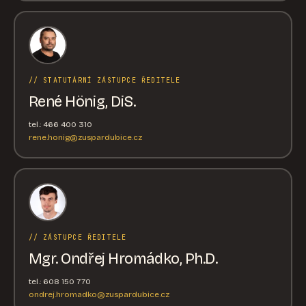
// STATUTÁRNÍ ZÁSTUPCE ŘEDITELE
René Hönig, DiS.
tel.: 466 400 310
rene.honig@zuspardubice.cz
// ZÁSTUPCE ŘEDITELE
Mgr. Ondřej Hromádko, Ph.D.
tel.: 608 150 770
ondrej.hromadko@zuspardubice.cz