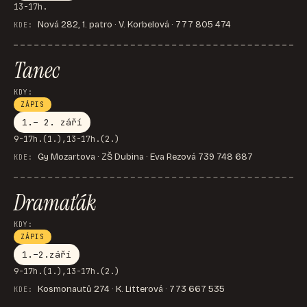
13-17h.
Nová 282, 1. patro · V. Korbelová · 777 805 474
KDE:
Tanec
KDY:
ZÁPIS
1.– 2. září
9-17h.(1.),13-17h.(2.)
Gy Mozartova · ZŠ Dubina · Eva Rezová 739 748 687
KDE:
Dramaťák
KDY:
ZÁPIS
1.–2.září
9-17h.(1.),13-17h.(2.)
Kosmonautů 274 · K. Litterová · 773 667 535
KDE: