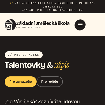
//
ZÁKLADNÍ UMĚLECKÁ ŠKOLA PARDUBICE – POLABINY,
LONKOVA 510
466 400 310 · INFO@ZUSPARDUBICE.CZ
Základní umělecká škola
PARDUBICE-POLABINY
// PRO UCHAZEČE
zápis
Talentovky &
Pro uchazeče
Pro rodiče
„Co Vás čeká? Zazpíváte lidovou