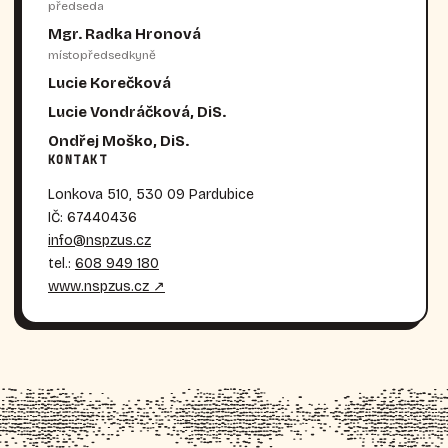
předseda
Mgr. Radka Hronová
místopředsedkyně
Lucie Korečková
Lucie Vondráčková, DiS.
Ondřej Moško, DiS.
KONTAKT
Lonkova 510, 530 09 Pardubice
IČ: 67440436
info@nspzus.cz
tel.:
608 949 180
www.nspzus.cz ↗