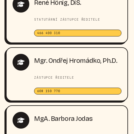
René Hönig, DiS.
STATUTÁRNÍ ZÁSTUPCE ŘEDITELE
466 400 310
Mgr. Ondřej Hromádko, Ph.D.
ZÁSTUPCE ŘEDITELE
608 150 770
MgA. Barbora Jodas