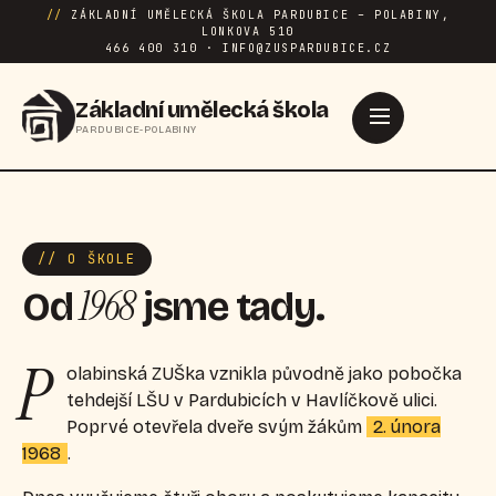
//
ZÁKLADNÍ UMĚLECKÁ ŠKOLA PARDUBICE – POLABINY,
LONKOVA 510
466 400 310 · INFO@ZUSPARDUBICE.CZ
Základní umělecká škola
PARDUBICE-POLABINY
// O ŠKOLE
1968
Od
jsme tady.
P
olabinská ZUŠka vznikla původně jako pobočka
tehdejší LŠU v Pardubicích v Havlíčkově ulici.
Poprvé otevřela dveře svým žákům
2. února
1968
.