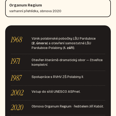
Organum Regium
varhanní přehlídka, obnova 2020
1968
Vznik polabinské pobočky LŠU Pardubice
(
2. února
) a otevření samostatné LŠU
Pardubice-Polabiny (
1. září
).
1971
Otevřen literárně-dramatický obor — čtveřice
kompletní.
1987
Spolupráce s RVHV ZŠ Polabiny II.
2002
Vstup do sítě UNESCO ASPnet.
2020
Obnova Organum Regium · ředitelem Jiří Kabát.