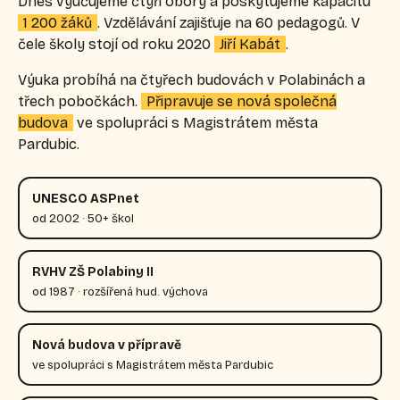
Dnes vyučujeme čtyři obory a poskytujeme kapacitu
1 200 žáků
. Vzdělávání zajišťuje na 60 pedagogů. V
čele školy stojí od roku 2020
Jiří Kabát
.
Výuka probíhá na čtyřech budovách v Polabinách a
třech pobočkách.
Připravuje se nová společná
budova
ve spolupráci s Magistrátem města
Pardubic.
UNESCO ASPnet
od 2002 · 50+ škol
RVHV ZŠ Polabiny II
od 1987 · rozšířená hud. výchova
Nová budova v přípravě
ve spolupráci s Magistrátem města Pardubic