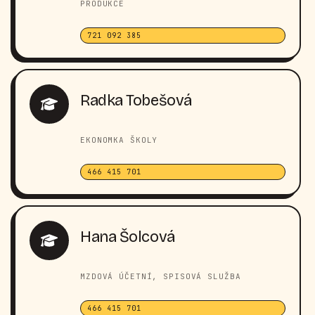
PRODUKCE
721 092 385
Radka Tobešová
EKONOMKA ŠKOLY
466 415 701
Hana Šolcová
MZDOVÁ ÚČETNÍ, SPISOVÁ SLUŽBA
466 415 701