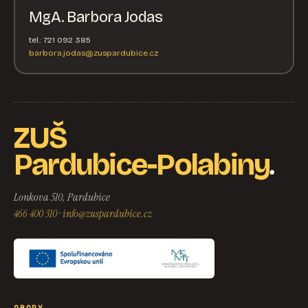
MgA. Barbora Jodas
tel.: 721 092 385
barbora.jodas@zuspardubice.cz
ZUŠ
.
Pardubice-Polabiny
Lonkova 510, Pardubice
466 400 310
·
info@zuspardubice.cz