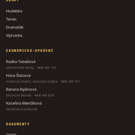
OBORY
Hudebka
Tanec
Dramaťák
Výtvarka
EKONOMICKO-SPRÁVNÍ
Radka Tobešová
ekonomka školy · 466 415 701
Hana Šolcová
mzdová účetní, spisová služba · 466 415 701
Renata Ryšinová
školnice (Nová) · 466 415 535
Kateřina Menčíková
školnice (Lonkova)
DOKUMENTY