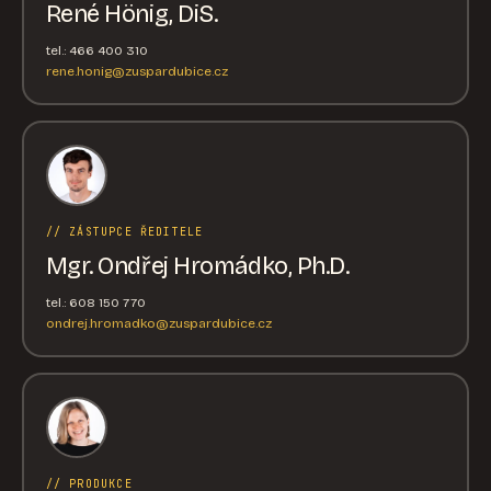
René Hönig, DiS.
tel.: 466 400 310
rene.honig@zuspardubice.cz
// ZÁSTUPCE ŘEDITELE
Mgr. Ondřej Hromádko, Ph.D.
tel.: 608 150 770
ondrej.hromadko@zuspardubice.cz
// PRODUKCE