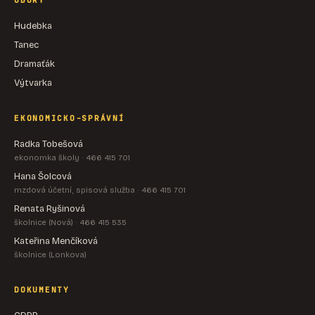
OBORY
Hudebka
Tanec
Dramaťák
Výtvarka
EKONOMICKO-SPRÁVNÍ
Radka Tobešová
ekonomka školy · 466 415 701
Hana Šolcová
mzdová účetní, spisová služba · 466 415 701
Renata Ryšinová
školnice (Nová) · 466 415 535
Kateřina Menčíková
školnice (Lonkova)
DOKUMENTY