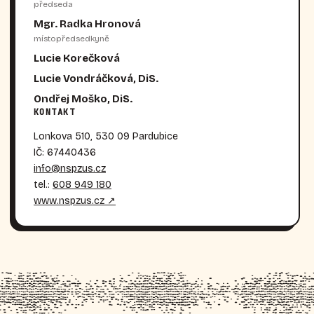
předseda
Mgr. Radka Hronová
místopředsedkyně
Lucie Korečková
Lucie Vondráčková, DiS.
Ondřej Moško, DiS.
KONTAKT
Lonkova 510, 530 09 Pardubice
IČ: 67440436
info@nspzus.cz
tel.:
608 949 180
www.nspzus.cz ↗