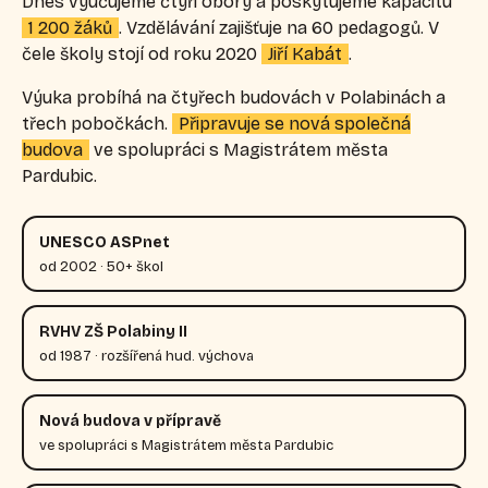
Dnes vyučujeme čtyři obory a poskytujeme kapacitu
1 200 žáků
. Vzdělávání zajišťuje na 60 pedagogů. V
čele školy stojí od roku 2020
Jiří Kabát
.
Výuka probíhá na čtyřech budovách v Polabinách a
třech pobočkách.
Připravuje se nová společná
budova
ve spolupráci s Magistrátem města
Pardubic.
UNESCO ASPnet
od 2002 · 50+ škol
RVHV ZŠ Polabiny II
od 1987 · rozšířená hud. výchova
Nová budova v přípravě
ve spolupráci s Magistrátem města Pardubic