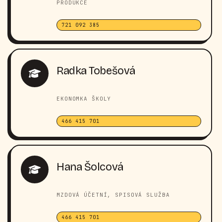
PRODUKCE
721 092 385
Radka Tobešová
EKONOMKA ŠKOLY
466 415 701
Hana Šolcová
MZDOVÁ ÚČETNÍ, SPISOVÁ SLUŽBA
466 415 701