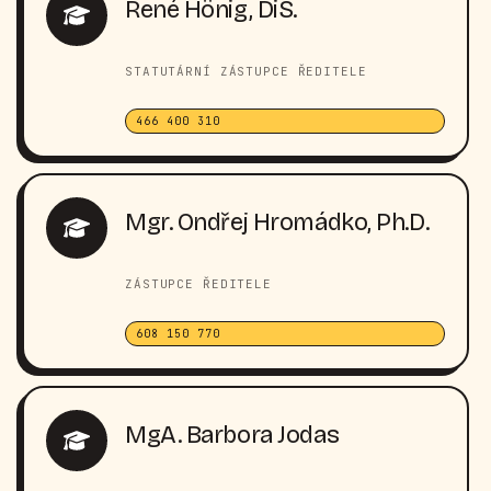
René Hönig, DiS.
STATUTÁRNÍ ZÁSTUPCE ŘEDITELE
466 400 310
Mgr. Ondřej Hromádko, Ph.D.
ZÁSTUPCE ŘEDITELE
608 150 770
MgA. Barbora Jodas