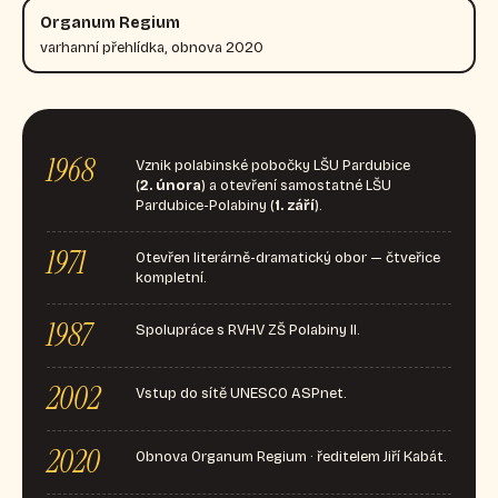
Organum Regium
varhanní přehlídka, obnova 2020
1968
Vznik polabinské pobočky LŠU Pardubice
(
2. února
) a otevření samostatné LŠU
Pardubice-Polabiny (
1. září
).
1971
Otevřen literárně-dramatický obor — čtveřice
kompletní.
1987
Spolupráce s RVHV ZŠ Polabiny II.
2002
Vstup do sítě UNESCO ASPnet.
2020
Obnova Organum Regium · ředitelem Jiří Kabát.