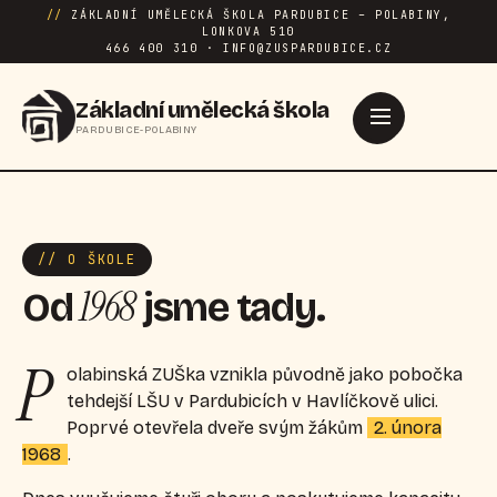
//
ZÁKLADNÍ UMĚLECKÁ ŠKOLA PARDUBICE – POLABINY,
LONKOVA 510
466 400 310 · INFO@ZUSPARDUBICE.CZ
Základní umělecká škola
PARDUBICE-POLABINY
// O ŠKOLE
1968
Od
jsme tady.
P
olabinská ZUŠka vznikla původně jako pobočka
tehdejší LŠU v Pardubicích v Havlíčkově ulici.
Poprvé otevřela dveře svým žákům
2. února
1968
.