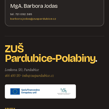
MgA. Barbora Jodas
tel.: 721 092 385
barbora.jodas@zuspardubice.cz
ZUŠ
.
Pardubice-Polabiny
Lonkova 510, Pardubice
466 400 310
·
info@zuspardubice.cz