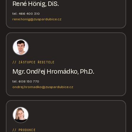
René Hönig, DiS.
tel.: 466 400 310
rene.honig@zuspardubice.cz
// ZÁSTUPCE ŘEDITELE
Mgr. Ondřej Hromádko, Ph.D.
tel.: 608 150 770
ondrej.hromadko@zuspardubice.cz
// PRODUKCE