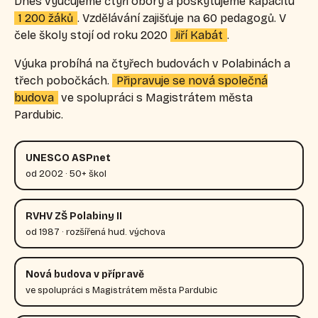
Dnes vyučujeme čtyři obory a poskytujeme kapacitu
1 200 žáků
. Vzdělávání zajišťuje na 60 pedagogů. V
čele školy stojí od roku 2020
Jiří Kabát
.
Výuka probíhá na čtyřech budovách v Polabinách a
třech pobočkách.
Připravuje se nová společná
budova
ve spolupráci s Magistrátem města
Pardubic.
UNESCO ASPnet
od 2002 · 50+ škol
RVHV ZŠ Polabiny II
od 1987 · rozšířená hud. výchova
Nová budova v přípravě
ve spolupráci s Magistrátem města Pardubic