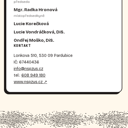
předseda
Mgr. Radka Hronová
místopředsedkyně
Lucie Korečková
Lucie Vondráčková, DiS.
Ondřej Moško, DiS.
KONTAKT
Lonkova 510, 530 09 Pardubice
IČ: 67440436
info@nspzus.cz
tel.:
608 949 180
www.nspzus.cz ↗