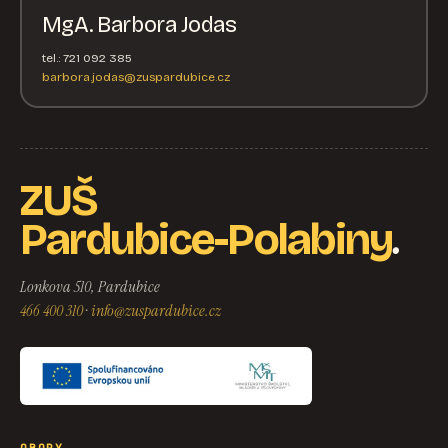
MgA. Barbora Jodas
tel.: 721 092 385
barbora.jodas@zuspardubice.cz
ZUŠ
.
Pardubice-Polabiny
Lonkova 510, Pardubice
466 400 310
·
info@zuspardubice.cz