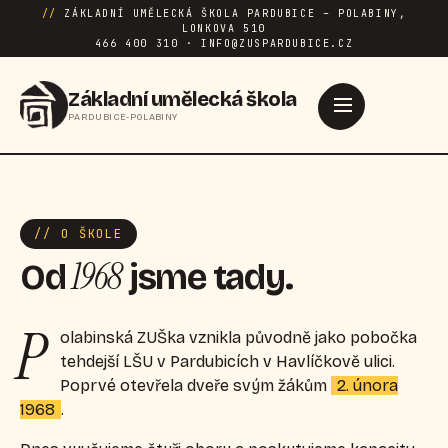
//
ZÁKLADNÍ UMĚLECKÁ ŠKOLA PARDUBICE – POLABINY,
LONKOVA 510
466 400 310 · INFO@ZUSPARDUBICE.CZ
Základní umělecká škola
PARDUBICE-POLABINY
// O ŠKOLE
1968
Od
jsme tady.
P
olabinská ZUŠka vznikla původně jako pobočka
tehdejší LŠU v Pardubicích v Havlíčkově ulici.
Poprvé otevřela dveře svým žákům
2. února
1968
.