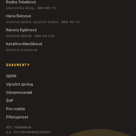
Radka Tobešová
ekonomka školy · 466 415 701
Hana Šolcová
mzdová účetní, spisová služba · 466 415 701
Renata Ryšinová
školnice (Nová) · 466 415 535
Kateřina Menčíková
školnice (Lonkova)
DOKUMENTY
GDPR
Výroční zprávy
Oznamovatelé
ŠVP
Pro rodiče
Přístupnost
IČO: 72566639
č.ú.: 107-2904440227/0100