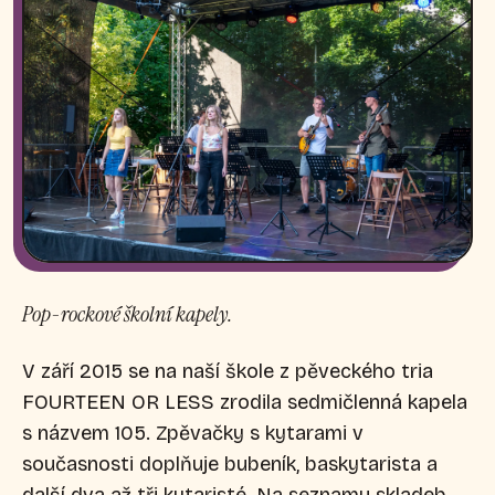
Pop-rockové školní kapely.
V září 2015 se na naší škole z pěveckého tria
FOURTEEN OR LESS zrodila sedmičlenná kapela
s názvem 105. Zpěvačky s kytarami v
současnosti doplňuje bubeník, baskytarista a
další dva až tři kytaristé. Na seznamu skladeb