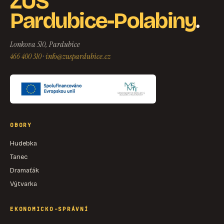
ZUŠ
.
Pardubice-Polabiny
Lonkova 510, Pardubice
466 400 310
·
info@zuspardubice.cz
OBORY
Hudebka
Tanec
Dramaťák
Výtvarka
EKONOMICKO-SPRÁVNÍ