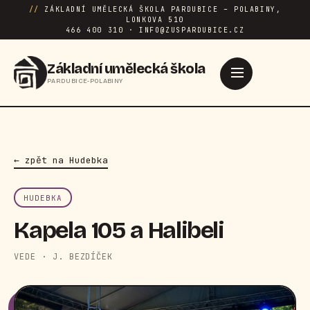
//
ZÁKLADNÍ UMĚLECKÁ ŠKOLA PARDUBICE – POLABINY,
LONKOVA 510
466 400 310 · INFO@ZUSPARDUBICE.CZ
Základní umělecká škola
PARDUBICE-POLABINY
← zpět na Hudebka
HUDEBKA
Kapela 105 a Halibeli
VEDE · J. BEZDÍČEK