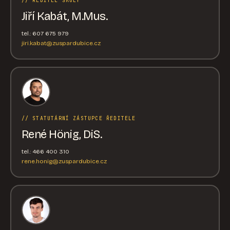
// ŘEDITEL ŠKOLY
Jiří Kabát, M.Mus.
tel.: 607 675 979
jiri.kabat@zuspardubice.cz
// STATUTÁRNÍ ZÁSTUPCE ŘEDITELE
René Hönig, DiS.
tel.: 466 400 310
rene.honig@zuspardubice.cz