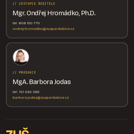
// ZÁSTUPCE ŘEDITELE
Mgr. Ondřej Hromádko, Ph.D.
tel.: 608 150 770
ondrej.hromadko@zuspardubice.cz
// PRODUKCE
MgA. Barbora Jodas
tel.: 721 092 385
barbora.jodas@zuspardubice.cz